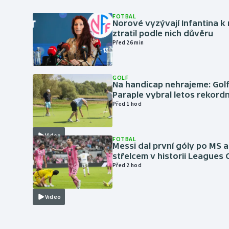
FOTBAL
Norové vyzývají Infantina k 
ztratil podle nich důvěru
Před 26 min
GOLF
Na handicap nehrajeme: Golf
Paraple vybral letos rekordn
Před 1 hod
Video
FOTBAL
Messi dal první góly po MS a
střelcem v historii Leagues
Před 2 hod
Video