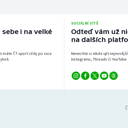
SOCIÁLNÍ SÍTĚ
 sebe i na velké
Odteď vám už nic
na dalších platf
izi máte ČT sport vždy po ruce.
Nenechte si nikde ujít nejnovější
ykoli.
Instagramu, Threads či YouTube 
Č