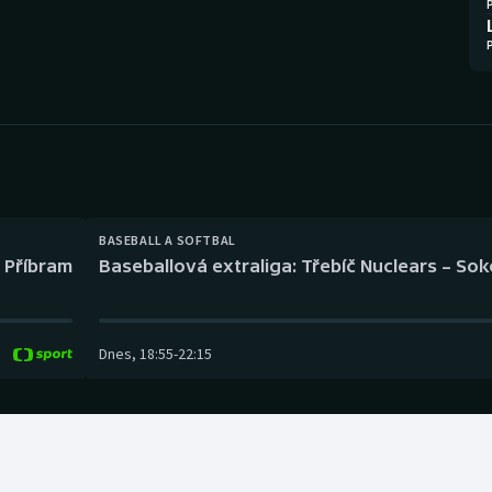
Moderní pětiboj
Triatlon
Motorsport
Veslování
Olympijské hry
Vodní slalom
Parasport
Volejbal
Plavání
Ostatní
BASEBALL A SOFTBAL
l Příbram
Baseballová extraliga: Třebíč Nuclears – So
Plážový volejbal
Dnes
,
18:55
-
22:15