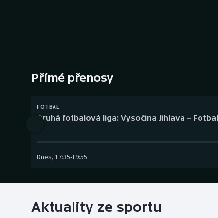
Curling
Dostihy
Florbal
Futsal
Přímé přenosy
Golf
FOTBAL
Druhá fotbalová liga: Vysočina Jihlava – Fotba
Gymnastika
Dnes
,
17:35
-
19:55
Aktuality ze sportu