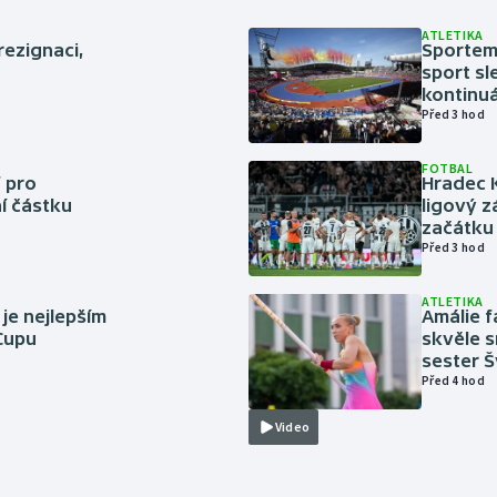
ATLETIKA
rezignaci,
Sportem 
sport sl
kontinuá
Před 3 hod
FOTBAL
 pro
Hradec 
í částku
ligový z
začátku 
Před 3 hod
ATLETIKA
 je nejlepším
Amálie 
 Cupu
skvěle s
sester 
Před 4 hod
Video