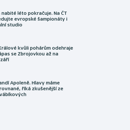
nabité léto pokračuje. Na ČT
edujte evropské šampionáty i
lní studio
Králové kvůli pohárům odehraje
ápas se Zbrojovkou až na
září
fandí Apoleně. Hlavy máme
rovnané, říká zkušenější ze
Švábíkových