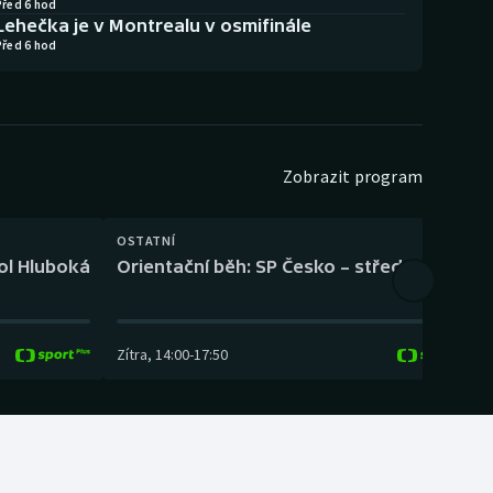
Před 6 hod
Lehečka je v Montrealu v osmifinále
Před 6 hod
Zobrazit program
OSTATNÍ
H
kol Hluboká
Orientační běh: SP Česko – střední trať
H
Zítra
,
14:00
-
17:50
Z