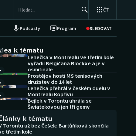
ČT
Podcasty
Program
SLEDOVAT
NEPŘEHLÉDNĚTE
Soutěže
idea k tématu
Lehečka v Montrealu ve třetím kole
Historické návraty
vyřadil Belgičana Blockxe a je v
osmifinále
Aplikace ČT sport
Prostějov hostí MS tenisových
družstev do 14 let
AZ kvíz
Lehečka přehrál v českém duelu v
Montrealu Kopřivu
Bejlek v Torontu uhrála se
Šwiatekovou jen tři gemy
Články k tématu
V Torontu už bez Češek: Bartůňková skončila
ve třetím kole