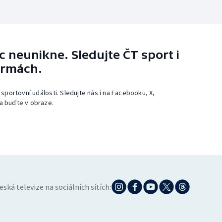
 neunikne. Sledujte ČT sport i
ormách.
 sportovní události. Sledujte nás i na Facebooku, X,
a buďte v obraze.
eská televize na sociálních sítích: