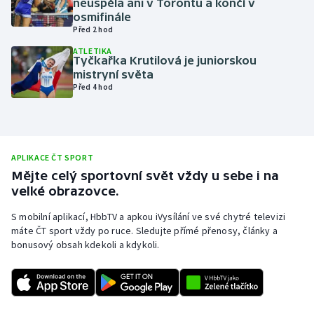
neuspěla ani v Torontu a končí v
osmifinále
Olympijské hry
Před 2 hod
ATLETIKA
Parasport
Tyčkařka Krutilová je juniorskou
mistryní světa
Plavání
Před 4 hod
Plážový volejbal
Ragby
APLIKACE ČT SPORT
Mějte celý sportovní svět vždy u sebe i na
Rychlobruslení
velké obrazovce.
S mobilní aplikací, HbbTV a apkou iVysílání ve své chytré televizi
Rychlostní kanoistika
máte ČT sport vždy po ruce. Sledujte přímé přenosy, články a
bonusový obsah kdekoli a kdykoli.
Short track
Sportovní střelba