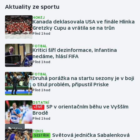
Aktuality ze sportu
Gymnastika
HOKEJ
Kanada deklasovala USA ve finále Hlinka
Gretzky Cupu a vrátila se na trůn
Házená
Před 1 hod
Jezdectví
FOTBAL
Kritici šíří dezinformace, Infantina
nedáme, hlásí FIFA
Judo
Před 1 hod
Krasobruslení
FOTBAL
Druhá porážka na startu sezony je v boji
o titul problém, připustil Priske
Lezení
Před 1 hod
OSTATNÍ
Lyže a snowboard
SP v orientačním běhu ve Vyšším
ŽIVĚ
Brodě
Moderní pětiboj
Před 1 hod
Video
TENIS
Motorsport
Světová jednička Sabalenková
SESTŘIH