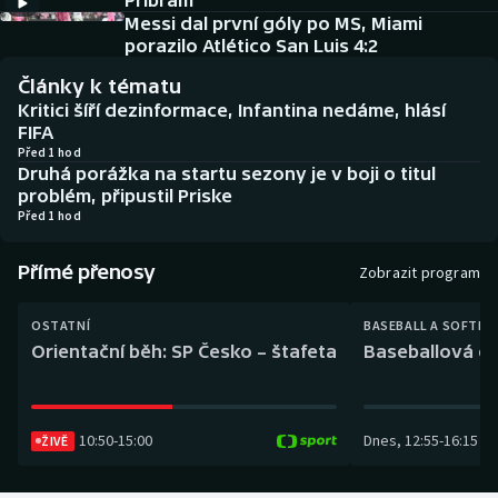
Příbram
Baseball a softbal
Soutěže
Messi dal první góly po MS, Miami
porazilo Atlético San Luis 4:2
Basketbal
Historické návraty
Články k tématu
Kritici šíří dezinformace, Infantina nedáme, hlásí
Biatlon
Aplikace ČT sport
FIFA
Před 1 hod
Druhá porážka na startu sezony je v boji o titul
Boby a skeleton
AZ kvíz
problém, připustil Priske
Před 1 hod
Box
Přímé přenosy
Zobrazit program
Curling
OSTATNÍ
BASEBALL A SOFTBA
Dostihy
Orientační běh: SP Česko – štafeta
Baseballová ex
Florbal
10:50
-
15:00
Dnes
,
12:55
-
16:15
Futsal
ŽIVĚ
Golf