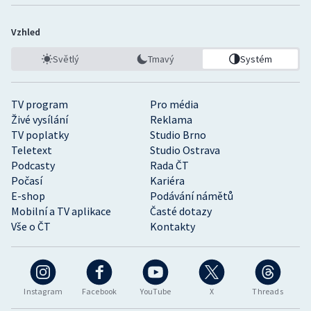
Vzhled
Světlý
Tmavý
Systém
TV program
Pro média
Živé vysílání
Reklama
TV poplatky
Studio Brno
Teletext
Studio Ostrava
Podcasty
Rada ČT
Počasí
Kariéra
E-shop
Podávání námětů
Mobilní a TV aplikace
Časté dotazy
Vše o ČT
Kontakty
Instagram
Facebook
YouTube
X
Threads