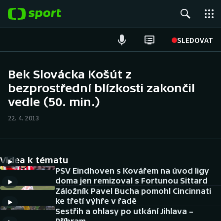
POPULÁRNÍ
SLEDOVAT
Fotbal
Bek Slovácka Košút z
bezprostřední blízkosti zakončil
Hokej
vedle (50. min.)
Tenis
22. 4. 2013
Atletika
Cyklistika
Videa k tématu
PSV Eindhoven s Kovářem na úvod ligy
DALŠÍ SPORTY
doma jen remizoval s Fortunou Sittard
Záložník Pavel Bucha pomohl Cincinnati
ke třetí výhře v řadě
Americký fotbal
NEPŘEHLÉDNĚTE
Sestřih a ohlasy po utkání Jihlava –