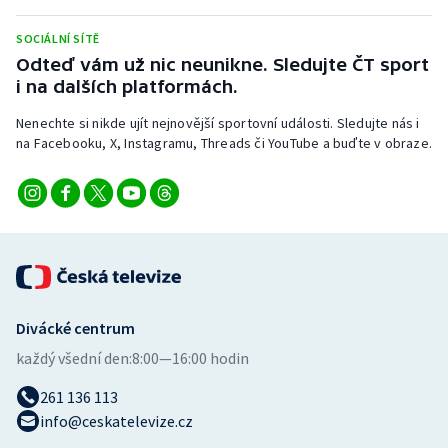
Stolní tenis
SOCIÁLNÍ SÍTĚ
Triatlon
Odteď vám už nic neunikne. Sledujte ČT sport
i na dalších platformách.
Veslování
Nenechte si nikde ujít nejnovější sportovní události. Sledujte nás i
na Facebooku, X, Instagramu, Threads či YouTube a buďte v obraze.
Vodní slalom
Volejbal
Ostatní
Divácké centrum
každý všední den:
8:00—16:00 hodin
261 136 113
info@ceskatelevize.cz