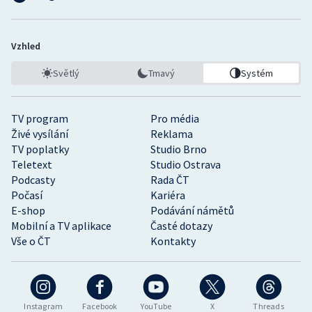
Vzhled
Světlý
Tmavý
Systém
TV program
Pro média
Živé vysílání
Reklama
TV poplatky
Studio Brno
Teletext
Studio Ostrava
Podcasty
Rada ČT
Počasí
Kariéra
E-shop
Podávání námětů
Mobilní a TV aplikace
Časté dotazy
Vše o ČT
Kontakty
Instagram
Facebook
YouTube
X
Threads