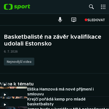
POPULÁRNÍ
SLEDOVAT
Fotbal
Basketbalisté na závěr kvalifikace
udolali Estonsko
Hokej
6. 7. 2026
Tenis
Nejnovější videa
Atletika
Cyklistika
Videa k tématu
DALŠÍ SPORTY
Eliška Hamzová má nové příjmení i
smlouvu
Krejčí pořádá kemp pro mladé
Americký fotbal
NEPŘEHLÉDNĚTE
basketbalisty