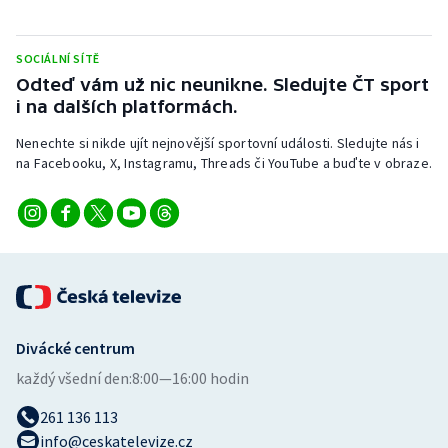
Stolní tenis
SOCIÁLNÍ SÍTĚ
Triatlon
Odteď vám už nic neunikne. Sledujte ČT sport
i na dalších platformách.
Veslování
Nenechte si nikde ujít nejnovější sportovní události. Sledujte nás i
Vodní slalom
na Facebooku, X, Instagramu, Threads či YouTube a buďte v obraze.
Volejbal
Ostatní
Divácké centrum
každý všední den:
8:00—16:00 hodin
261 136 113
info@ceskatelevize.cz