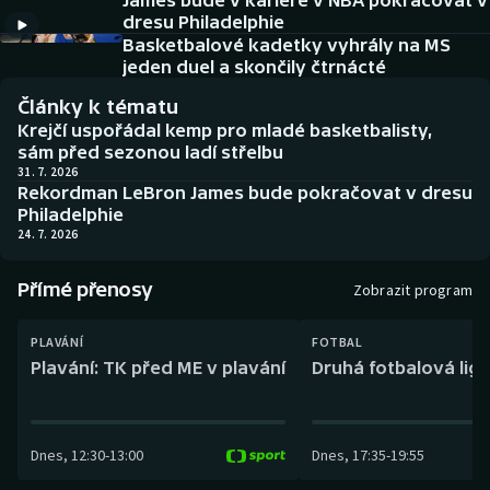
James bude v kariéře v NBA pokračovat v
Baseball a softbal
Soutěže
dresu Philadelphie
Basketbalové kadetky vyhrály na MS
Basketbal
Historické návraty
jeden duel a skončily čtrnácté
Články k tématu
Biatlon
Aplikace ČT sport
Krejčí uspořádal kemp pro mladé basketbalisty,
sám před sezonou ladí střelbu
Boby a skeleton
AZ kvíz
31. 7. 2026
Rekordman LeBron James bude pokračovat v dresu
Philadelphie
Box
24. 7. 2026
Curling
Přímé přenosy
Zobrazit program
Dostihy
PLAVÁNÍ
FOTBAL
Plavání: TK před ME v plavání
Druhá fotbalová liga
Florbal
Futsal
Dnes
,
12:30
-
13:00
Dnes
,
17:35
-
19:55
Golf