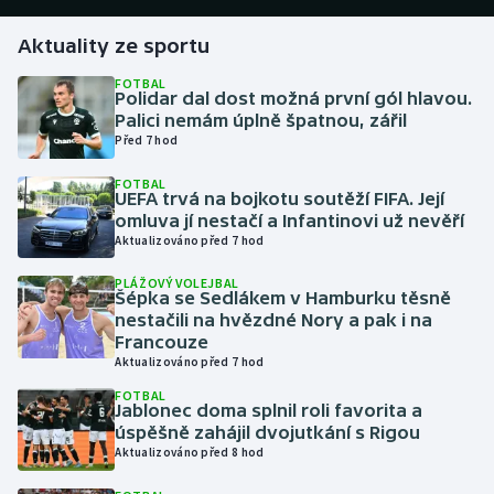
Aktuality ze sportu
Gymnastika
FOTBAL
Polidar dal dost možná první gól hlavou.
Házená
Palici nemám úplně špatnou, zářil
Před 7 hod
Jezdectví
FOTBAL
UEFA trvá na bojkotu soutěží FIFA. Její
Judo
omluva jí nestačí a Infantinovi už nevěří
Aktualizováno před 7 hod
Krasobruslení
PLÁŽOVÝ VOLEJBAL
Šépka se Sedlákem v Hamburku těsně
Lezení
nestačili na hvězdné Nory a pak i na
Francouze
Aktualizováno před 7 hod
Lyže a snowboard
FOTBAL
Jablonec doma splnil roli favorita a
Moderní pětiboj
úspěšně zahájil dvojutkání s Rigou
Aktualizováno před 8 hod
Motorsport