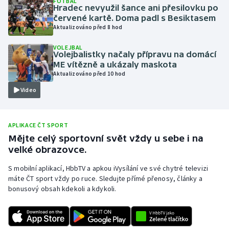
FOTBAL
Hradec nevyužil šance ani přesilovku po
Olympijské hry
červené kartě. Doma padl s Besiktasem
Aktualizováno před 8 hod
Parasport
VOLEJBAL
Volejbalistky načaly přípravu na domácí
Plavání
ME vítězně a ukázaly maskota
Aktualizováno před 10 hod
Plážový volejbal
Video
Ragby
APLIKACE ČT SPORT
Rychlobruslení
Mějte celý sportovní svět vždy u sebe i na
velké obrazovce.
Rychlostní kanoistika
S mobilní aplikací, HbbTV a apkou iVysílání ve své chytré televizi
máte ČT sport vždy po ruce. Sledujte přímé přenosy, články a
Short track
bonusový obsah kdekoli a kdykoli.
Sportovní střelba