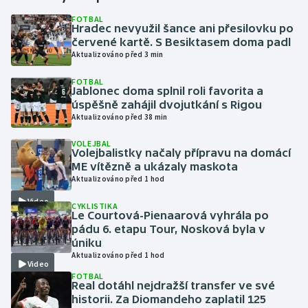
FOTBAL
Hradec nevyužil šance ani přesilovku po
Gymnastika
červené kartě. S Besiktasem doma padl
Aktualizováno před 3 min
Házená
FOTBAL
Jablonec doma splnil roli favorita a
Jezdectví
úspěšně zahájil dvojutkání s Rigou
Aktualizováno před 38 min
Judo
VOLEJBAL
Volejbalistky načaly přípravu na domácí
Krasobruslení
ME vítězně a ukázaly maskota
Aktualizováno před 1 hod
Lezení
Video
CYKLISTIKA
Le Courtová-Pienaarová vyhrála po
Lyže a snowboard
pádu 6. etapu Tour, Nosková byla v
úniku
Aktualizováno před 1 hod
Moderní pětiboj
Video
FOTBAL
Real dotáhl nejdražší transfer ve své
Motorsport
historii. Za Diomandeho zaplatil 125