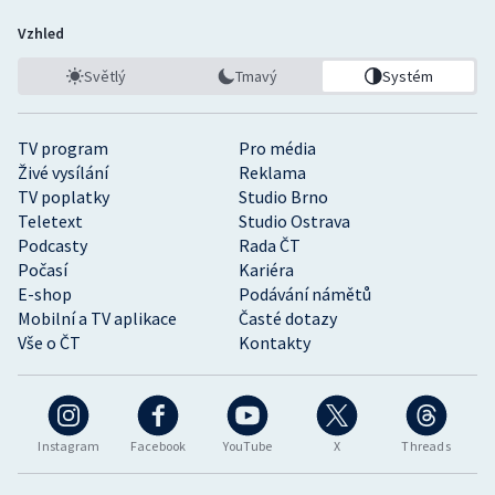
Vzhled
Světlý
Tmavý
Systém
TV program
Pro média
Živé vysílání
Reklama
TV poplatky
Studio Brno
Teletext
Studio Ostrava
Podcasty
Rada ČT
Počasí
Kariéra
E-shop
Podávání námětů
Mobilní a TV aplikace
Časté dotazy
Vše o ČT
Kontakty
Instagram
Facebook
YouTube
X
Threads