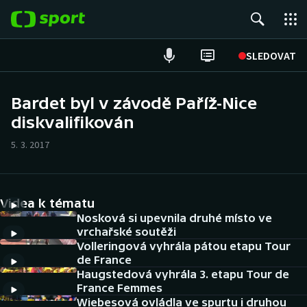
POPULÁRNÍ
SLEDOVAT
Fotbal
Bardet byl v závodě Paříž-Nice
diskvalifikován
Hokej
5. 3. 2017
Tenis
Atletika
Videa k tématu
Cyklistika
Nosková si upevnila druhé místo ve
vrchařské soutěži
Volleringová vyhrála pátou etapu Tour
DALŠÍ SPORTY
de France
Haugstedová vyhrála 3. etapu Tour de
Americký fotbal
NEPŘEHLÉDNĚTE
France Femmes
Wiebesová ovládla ve spurtu i druhou