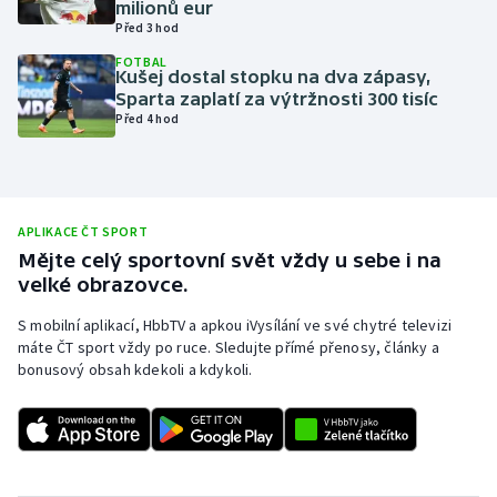
milionů eur
Před 3 hod
Olympijské hry
FOTBAL
Kušej dostal stopku na dva zápasy,
Parasport
Sparta zaplatí za výtržnosti 300 tisíc
Před 4 hod
Plavání
Plážový volejbal
APLIKACE ČT SPORT
Ragby
Mějte celý sportovní svět vždy u sebe i na
velké obrazovce.
Rychlobruslení
S mobilní aplikací, HbbTV a apkou iVysílání ve své chytré televizi
máte ČT sport vždy po ruce. Sledujte přímé přenosy, články a
Rychlostní kanoistika
bonusový obsah kdekoli a kdykoli.
Short track
Sportovní střelba