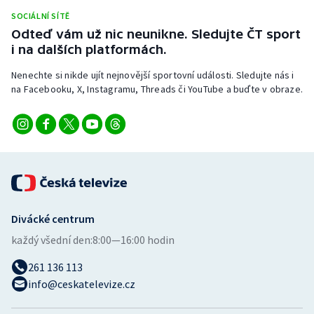
Stolní tenis
SOCIÁLNÍ SÍTĚ
Odteď vám už nic neunikne. Sledujte ČT sport
Triatlon
i na dalších platformách.
Nenechte si nikde ujít nejnovější sportovní události. Sledujte nás i
Veslování
na Facebooku, X, Instagramu, Threads či YouTube a buďte v obraze.
Vodní slalom
Volejbal
Ostatní
Divácké centrum
každý všední den:
8:00—16:00 hodin
261 136 113
info@ceskatelevize.cz