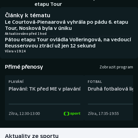
Baseball a softbal
Soutěže
etapu Tour
Články k tématu
Basketbal
Historické návraty
Le Courtová-Pienaarová vyhrála po pádu 6. etapu
Tour, Nosková byla v úniku
Biatlon
Aplikace ČT sport
Aktualizováno před 1 hod
Pátou etapu Tour ovládla Volleringová, na vedoucí
Reusserovou ztrácí už jen 12 sekund
Boby a skeleton
AZ kvíz
Včera v 19:24
Box
Přímé přenosy
Zobrazit program
Curling
PLAVÁNÍ
FOTBAL
Plavání: TK před ME v plavání
Druhá fotbalová liga
Dostihy
Florbal
Zítra
,
12:30
-
13:00
Zítra
,
17:35
-
19:55
Futsal
Aktuality ze sportu
Golf