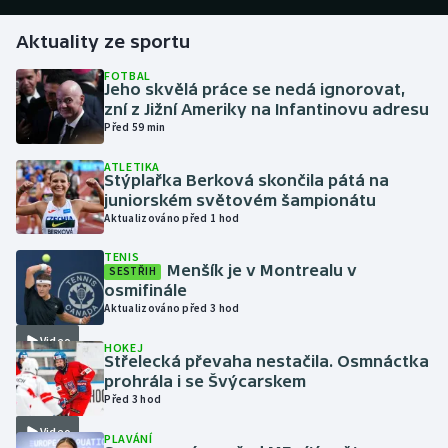
Aktuality ze sportu
Gymnastika
FOTBAL
Jeho skvělá práce se nedá ignorovat,
Házená
zní z Jižní Ameriky na Infantinovu adresu
Před 59 min
Jezdectví
ATLETIKA
Stýplařka Berková skončila pátá na
Judo
juniorském světovém šampionátu
Aktualizováno před 1 hod
Krasobruslení
TENIS
Menšík je v Montrealu v
SESTŘIH
Lezení
osmifinále
Aktualizováno před 3 hod
Lyže a snowboard
Video
HOKEJ
Střelecká převaha nestačila. Osmnáctka
Moderní pětiboj
prohrála i se Švýcarskem
Před 3 hod
Motorsport
Video
PLAVÁNÍ