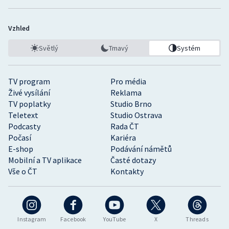
Vzhled
Světlý
Tmavý
Systém
TV program
Pro média
Živé vysílání
Reklama
TV poplatky
Studio Brno
Teletext
Studio Ostrava
Podcasty
Rada ČT
Počasí
Kariéra
E-shop
Podávání námětů
Mobilní a TV aplikace
Časté dotazy
Vše o ČT
Kontakty
Instagram
Facebook
YouTube
X
Threads