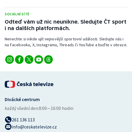
Stolní tenis
SOCIÁLNÍ SÍTĚ
Triatlon
Odteď vám už nic neunikne. Sledujte ČT sport
i na dalších platformách.
Veslování
Nenechte si nikde ujít nejnovější sportovní události. Sledujte nás i
na Facebooku, X, Instagramu, Threads či YouTube a buďte v obraze.
Vodní slalom
Volejbal
Ostatní
Divácké centrum
každý všední den:
8:00—16:00 hodin
261 136 113
info@ceskatelevize.cz