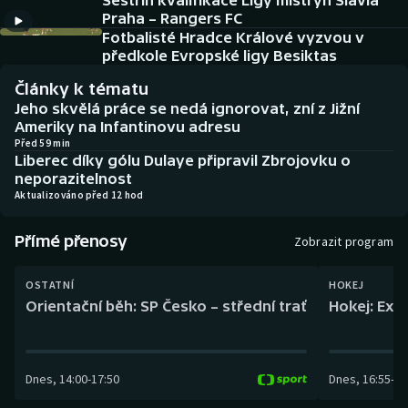
Sestřih kvalifikace Ligy mistryň Slavia
Baseball a softbal
Soutěže
Praha – Rangers FC
Fotbalisté Hradce Králové vyzvou v
Basketbal
Historické návraty
předkole Evropské ligy Besiktas
Články k tématu
Biatlon
Aplikace ČT sport
Jeho skvělá práce se nedá ignorovat, zní z Jižní
Ameriky na Infantinovu adresu
Boby a skeleton
AZ kvíz
Před 59 min
Liberec díky gólu Dulaye připravil Zbrojovku o
neporazitelnost
Box
Aktualizováno před 12 hod
Curling
Přímé přenosy
Zobrazit program
Dostihy
OSTATNÍ
HOKEJ
Orientační běh: SP Česko – střední trať
Hokej: Exh
Florbal
Futsal
Dnes
,
14:00
-
17:50
Dnes
,
16:55
-
19
Golf