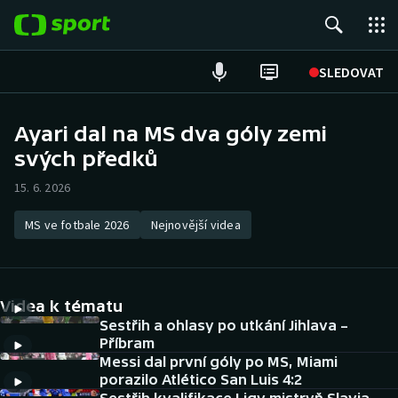
POPULÁRNÍ
SLEDOVAT
Fotbal
Ayari dal na MS dva góly zemi
svých předků
Hokej
15. 6. 2026
Tenis
MS ve fotbale 2026
Nejnovější videa
Atletika
Cyklistika
Videa k tématu
DALŠÍ SPORTY
Sestřih a ohlasy po utkání Jihlava –
Příbram
Messi dal první góly po MS, Miami
Americký fotbal
NEPŘEHLÉDNĚTE
porazilo Atlético San Luis 4:2