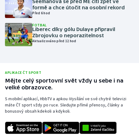
Seemanová se před ME cítí zpět ve
formě a chce útočit na osobní rekord
Olympijské hry
Před 6 hod
Parasport
FOTBAL
Liberec díky gólu Dulaye připravil
Zbrojovku o neporazitelnost
Plavání
Aktualizováno před 12 hod
Plážový volejbal
Ragby
APLIKACE ČT SPORT
Mějte celý sportovní svět vždy u sebe i na
Rychlobruslení
velké obrazovce.
Rychlostní kanoistika
S mobilní aplikací, HbbTV a apkou iVysílání ve své chytré televizi
máte ČT sport vždy po ruce. Sledujte přímé přenosy, články a
bonusový obsah kdekoli a kdykoli.
Short track
Sportovní střelba