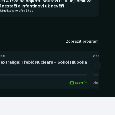
UEFA trvá na bojkotu soutěží FIFA. Její omluva
jí nestačí a Infantinovi už nevěří
Aktualizováno před 2 hod
Zobrazit program
TBAL
OSTATNÍ
extraliga: Třebíč Nuclears – Sokol Hluboká
Orientační
5
Zítra
,
14:00
-
17