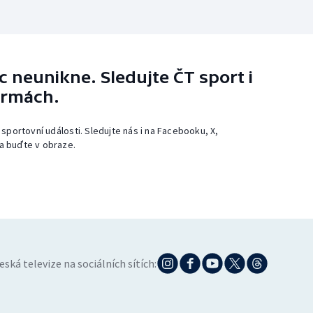
 neunikne. Sledujte ČT sport i
ormách.
 sportovní události. Sledujte nás i na Facebooku, X,
a buďte v obraze.
eská televize na sociálních sítích: