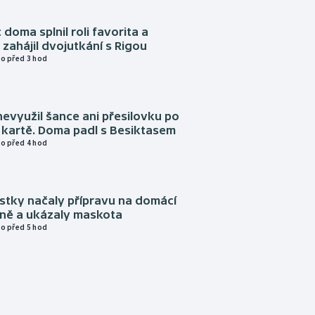
 doma splnil roli favorita a
zahájil dvojutkání s Rigou
o před 3 hod
evyužil šance ani přesilovku po
 kartě. Doma padl s Besiktasem
o před 4 hod
istky načaly přípravu na domácí
zně a ukázaly maskota
o před 5 hod