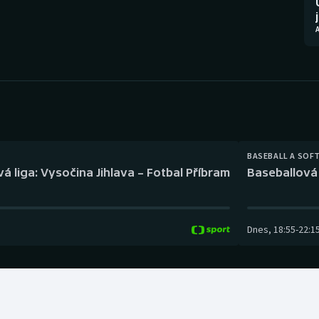
Moderní pětiboj
Triatlon
Motorsport
Veslování
Olympijské hry
Vodní slalom
Parasport
Volejbal
Plavání
Ostatní
BASEBALL A SOF
á liga: Vysočina Jihlava – Fotbal Příbram
Baseballová 
Plážový volejbal
Dnes
,
18:55
-
22:1