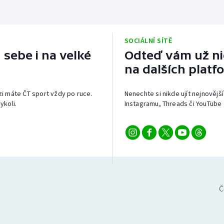
SOCIÁLNÍ SÍTĚ
 sebe i na velké
Odteď vám už nic
na dalších platf
izi máte ČT sport vždy po ruce.
Nenechte si nikde ujít nejnovější
ykoli.
Instagramu, Threads či YouTube 
Č