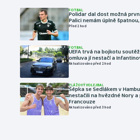
FOTBAL
Polidar dal dost možná první
Palici nemám úplně špatnou, 
Před 2 hod
FOTBAL
UEFA trvá na bojkotu soutěží 
omluva jí nestačí a Infantino
Aktualizováno před 2 hod
PLÁŽOVÝ VOLEJBAL
Šépka se Sedlákem v Hambu
nestačili na hvězdné Nory a 
Francouze
Aktualizováno před 3 hod