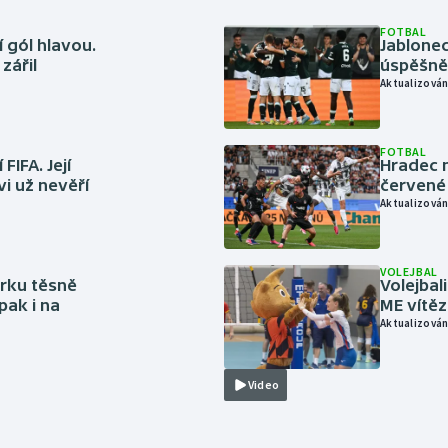
FOTBAL
 gól hlavou.
Jablonec
zářil
úspěšně 
Aktualizován
FOTBAL
FIFA. Její
Hradec n
vi už nevěří
červené
Aktualizován
VOLEJBAL
rku těsně
Volejbal
pak i na
ME vítě
Aktualizován
Video