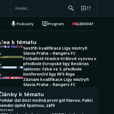
ČT
Podcasty
Program
SLEDOVAT
NEPŘEHLÉDNĚTE
Soutěže
idea k tématu
Sestřih kvalifikace Ligy mistryň
Historické návraty
Slavia Praha – Rangers FC
Fotbalisté Hradce Králové vyzvou v
Aplikace ČT sport
předkole Evropské ligy Besiktas
Jablonec čeká ve 3. předkole
AZ kvíz
Konferenční ligy RFS Riga
Záznam kvalifikace Ligy mistryň
Slavia Praha – Rangers FC
Články k tématu
Polidar dal dost možná první gól hlavou. Palici
nemám úplně špatnou, zářil
Před 2 hod