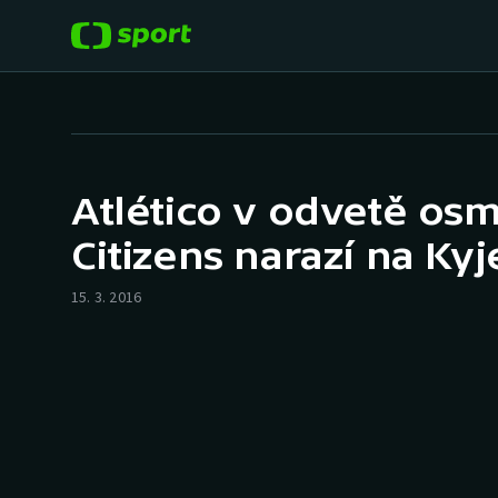
POPULÁRNÍ
DALŠÍ SPORTY
Fotbal
Americký fotbal
Atlético v odvetě osm
Hokej
Baseball a softbal
Citizens narazí na Kyj
Tenis
Basketbal
15. 3. 2016
Atletika
Biatlon
Cyklistika
Boby a skeleton
Box