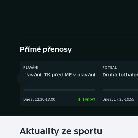
Curling
Dostihy
Florbal
Futsal
Přímé přenosy
Golf
PLAVÁNÍ
FOTBAL
Plavání: TK před ME v plavání
Druhá fotbalov
Gymnastika
Dnes
,
12:30
-
13:00
Dnes
,
17:35
-
19:55
Aktuality ze sportu