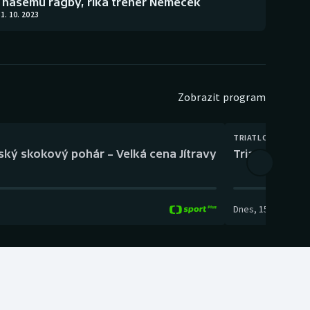
i našemu ragby, říká trenér Němeček
1. 10. 2023
Zobrazit program
TRIATLON
eský skokový pohár – Velká cena Jítravy
Triatlon: XTE
Dnes
,
15:00
-
16:10