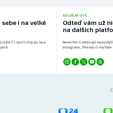
SOCIÁLNÍ SÍTĚ
 sebe i na velké
Odteď vám už nic
na dalších platf
izi máte ČT sport vždy po ruce.
Nenechte si nikde ujít nejnovější
ykoli.
Instagramu, Threads či YouTube 
Č