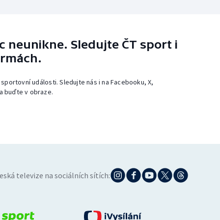
 neunikne. Sledujte ČT sport i
ormách.
 sportovní události. Sledujte nás i na Facebooku, X,
a buďte v obraze.
eská televize na sociálních sítích: