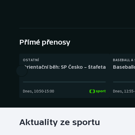
Curling
Dostihy
Florbal
Přímé přenosy
Futsal
Golf
OSTATNÍ
BASEBALL A
Orientační běh: SP Česko – štafeta
Baseball
Gymnastika
Dnes
,
10:50
-
15:00
Dnes
,
12:55
-
Aktuality ze sportu