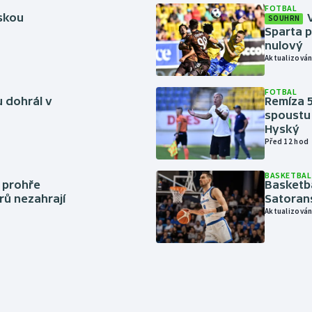
FOTBAL
rskou
SOUHRN
Sparta p
nulový
Aktualizován
FOTBAL
 dohrál v
Remíza 5
spoustu 
Hyský
Před 12 hod
BASKETBAL
í prohře
Basketb
rů nezahrají
Satoran
Aktualizován