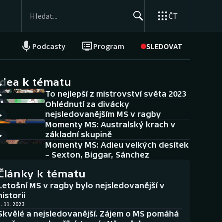
ČT
Podcasty
Program
SLEDOVAT
NEPŘEHLÉDNĚTE
Soutěže
idea k tématu
To nejlepší z mistrovství světa 2023
Historické návraty
Ohlédnutí za divácky
nejsledovanějším MS v ragby
Aplikace ČT sport
Momenty MS: Australský krach v
základní skupině
AZ kvíz
Momenty MS: Adieu velkých desítek
– Sexton, Biggar, Sánchez
Články k tématu
Letošní MS v ragby bylo nejsledovanější v
historii
. 11. 2023
Skvělé a nejsledovanější. Zájem o MS pomáhá