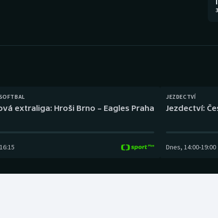
Moderní pětiboj
Triatlon
3
Motorsport
Veslování
Olympijské hry
Vodní slalom
Parasport
Volejbal
Plavání
Ostatní
 SOFTBAL
JEZDECTVÍ
ová extraliga: Hroši Brno – Eagles Praha
Jezdectví: Č
Plážový volejbal
16:15
Dnes
,
14:00
-
19:00