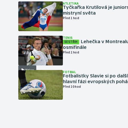
ATLETIKA
Tyčkařka Krutilová je junio
mistryní světa
Před 1 hod
TENIS
Lehečka v Montrealu
SESTŘIH
osmifinále
Před 2 hod
Video
FOTBAL
Fotbalistky Slavie si po dalš
hlavní fázi evropských pohá
Před 10 hod