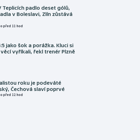
V Teplicích padlo deset gólů,
adla v Boleslavi, Zlín zůstává
o před 11 hod
:5 jako šok a porážka. Kluci si
věcí vyříkali, řekl trenér Plzně
alistou roku je podeváté
ský, Čechová slaví poprvé
o před 12 hod