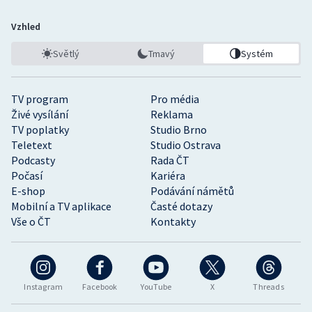
Vzhled
Světlý
Tmavý
Systém
TV program
Pro média
Živé vysílání
Reklama
TV poplatky
Studio Brno
Teletext
Studio Ostrava
Podcasty
Rada ČT
Počasí
Kariéra
E-shop
Podávání námětů
Mobilní a TV aplikace
Časté dotazy
Vše o ČT
Kontakty
Instagram
Facebook
YouTube
X
Threads