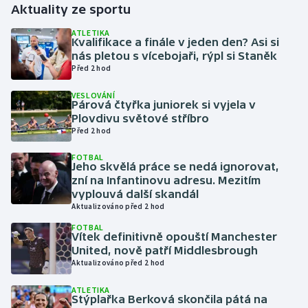
Aktuality ze sportu
Gymnastika
ATLETIKA
Kvalifikace a finále v jeden den? Asi si
nás pletou s vícebojaři, rýpl si Staněk
Házená
Před 2 hod
VESLOVÁNÍ
Jezdectví
Párová čtyřka juniorek si vyjela v
Plovdivu světové stříbro
Judo
Před 2 hod
FOTBAL
Krasobruslení
Jeho skvělá práce se nedá ignorovat,
zní na Infantinovu adresu. Mezitím
vyplouvá další skandál
Lezení
Aktualizováno před 2 hod
FOTBAL
Lyže a snowboard
Vítek definitivně opouští Manchester
United, nově patří Middlesbrough
Moderní pětiboj
Aktualizováno před 2 hod
ATLETIKA
Motorsport
Stýplařka Berková skončila pátá na