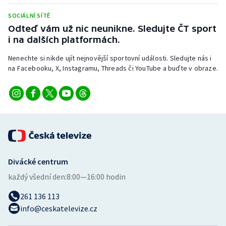
Stolní tenis
SOCIÁLNÍ SÍTĚ
Odteď vám už nic neunikne. Sledujte ČT sport
Triatlon
i na dalších platformách.
Veslování
Nenechte si nikde ujít nejnovější sportovní události. Sledujte nás i
na Facebooku, X, Instagramu, Threads či YouTube a buďte v obraze.
Vodní slalom
Volejbal
Ostatní
Divácké centrum
každý všední den:
8:00—16:00 hodin
261 136 113
info@ceskatelevize.cz