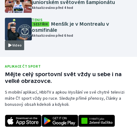
juniorském světovém šampionátu
Aktualizováno před 4 hod
Olympijské hry
TENIS
Parasport
Menšík je v Montrealu v
SESTŘIH
osmifinále
Aktualizováno před 6 hod
Plavání
Video
Plážový volejbal
APLIKACE ČT SPORT
Ragby
Mějte celý sportovní svět vždy u sebe i na
velké obrazovce.
Rychlobruslení
S mobilní aplikací, HbbTV a apkou iVysílání ve své chytré televizi
Rychlostní kanoistika
máte ČT sport vždy po ruce. Sledujte přímé přenosy, články a
bonusový obsah kdekoli a kdykoli.
Short track
Sportovní střelba