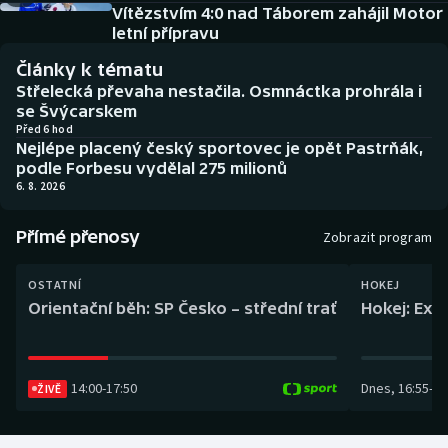
Baseball a softbal
Soutěže
Vítězstvím 4:0 nad Táborem zahájil Motor
letní přípravu
Basketbal
Historické návraty
Články k tématu
Střelecká převaha nestačila. Osmnáctka prohrála i
Biatlon
Aplikace ČT sport
se Švýcarskem
Před 6 hod
Nejlépe placený český sportovec je opět Pastrňák,
Boby a skeleton
AZ kvíz
podle Forbesu vydělal 275 milionů
6. 8. 2026
Box
Přímé přenosy
Zobrazit program
Curling
OSTATNÍ
HOKEJ
Dostihy
Orientační běh: SP Česko – střední trať
Hokej: Exh
Florbal
14:00
-
17:50
Dnes
,
16:55
-
19
ŽIVĚ
Futsal
Golf