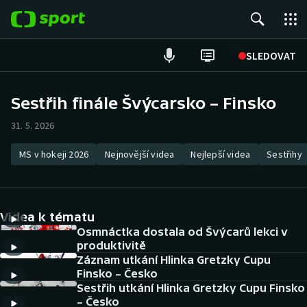
POPULÁRNÍ
SLEDOVAT
Fotbal
Sestřih finále Švýcarsko – Finsko
Hokej
31. 5. 2026
Tenis
MS v hokeji 2026
Nejnovější videa
Nejlepší videa
Sestřihy
Atletika
Videa k tématu
Cyklistika
Osmnáctka dostala od Švýcarů lekci v
produktivitě
DALŠÍ SPORTY
Záznam utkání Hlinka Gretzky Cupu
Finsko – Česko
Americký fotbal
NEPŘEHLÉDNĚTE
Sestřih utkání Hlinka Gretzky Cupu Finsko
– Česko