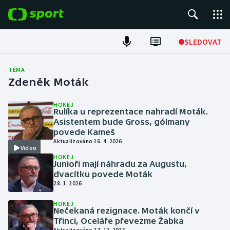
POPULÁRNÍ
SLEDOVAT
Fotbal
TÉMA
Zdeněk Moták
Hokej
HOKEJ
Rulíka u reprezentace nahradí Moták.
Tenis
Asistentem bude Gross, gólmany
povede Kameš
Atletika
Aktualizováno 16. 4. 2026
Video
HOKEJ
Cyklistika
Junioři mají náhradu za Augustu,
dvacítku povede Moták
28. 1. 2026
DALŠÍ SPORTY
HOKEJ
Nečekaná rezignace. Moták končí v
Americký fotbal
NEPŘEHLÉDNĚTE
Třinci, Oceláře převezme Žabka
Aktualizováno 27. 12. 2025