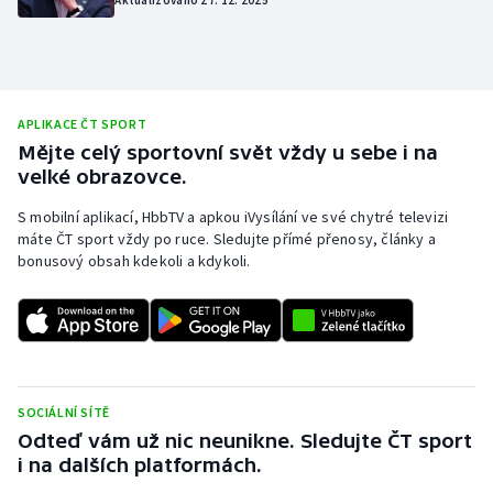
Baseball a softbal
Soutěže
Basketbal
Historické návraty
Biatlon
Aplikace ČT sport
APLIKACE ČT SPORT
Mějte celý sportovní svět vždy u sebe i na
Boby a skeleton
AZ kvíz
velké obrazovce.
S mobilní aplikací, HbbTV a apkou iVysílání ve své chytré televizi
Box
máte ČT sport vždy po ruce. Sledujte přímé přenosy, články a
bonusový obsah kdekoli a kdykoli.
Curling
Dostihy
Florbal
SOCIÁLNÍ SÍTĚ
Futsal
Odteď vám už nic neunikne. Sledujte ČT sport
i na dalších platformách.
Golf