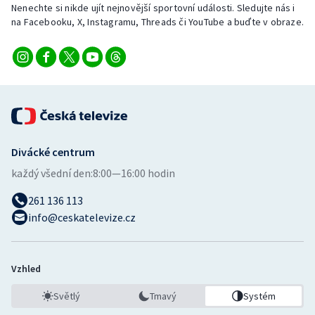
Nenechte si nikde ujít nejnovější sportovní události. Sledujte nás i
na Facebooku, X, Instagramu, Threads či YouTube a buďte v obraze.
Gymnastika
Házená
Jezdectví
Judo
Divácké centrum
Krasobruslení
každý všední den:
8:00—16:00 hodin
261 136 113
Lezení
info@ceskatelevize.cz
Lyže a snowboard
Moderní pětiboj
Vzhled
Světlý
Tmavý
Systém
Motorsport