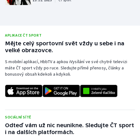
Baseball a softbal
Soutěže
Basketbal
Historické návraty
Biatlon
Aplikace ČT sport
APLIKACE ČT SPORT
Mějte celý sportovní svět vždy u sebe i na
Boby a skeleton
AZ kvíz
velké obrazovce.
S mobilní aplikací, HbbTV a apkou iVysílání ve své chytré televizi
Box
máte ČT sport vždy po ruce. Sledujte přímé přenosy, články a
bonusový obsah kdekoli a kdykoli.
Curling
Dostihy
Florbal
SOCIÁLNÍ SÍTĚ
Futsal
Odteď vám už nic neunikne. Sledujte ČT sport
i na dalších platformách.
Golf