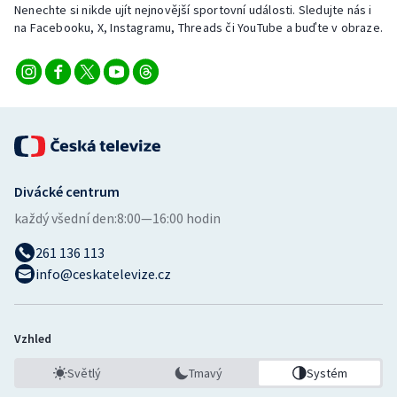
Nenechte si nikde ujít nejnovější sportovní události. Sledujte nás i
na Facebooku, X, Instagramu, Threads či YouTube a buďte v obraze.
Gymnastika
Házená
Jezdectví
Judo
Divácké centrum
Krasobruslení
každý všední den:
8:00—16:00 hodin
261 136 113
Lezení
info@ceskatelevize.cz
Lyže a snowboard
Moderní pětiboj
Vzhled
Světlý
Tmavý
Systém
Motorsport