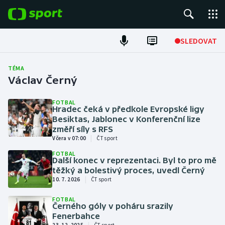
POPULÁRNÍ
SLEDOVAT
Fotbal
TÉMA
Václav Černý
Hokej
FOTBAL
Hradec čeká v předkole Evropské ligy
Tenis
Besiktas, Jablonec v Konferenční lize
změří síly s RFS
Atletika
|
Včera v 07:00
ČT sport
FOTBAL
Cyklistika
Další konec v reprezentaci. Byl to pro mě
těžký a bolestivý proces, uvedl Černý
|
10. 7. 2026
ČT sport
DALŠÍ SPORTY
FOTBAL
Černého góly v poháru srazily
Americký fotbal
NEPŘEHLÉDNĚTE
Fenerbahce
|
23. 12. 2025
ČT sport