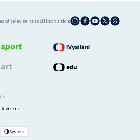
eská televize na sociálních sítích:
din
levize.cz
Systém