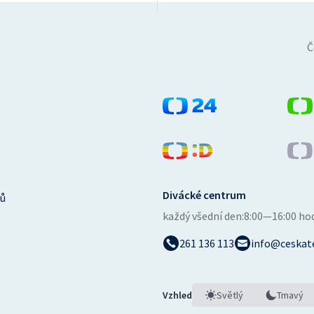
Č
Divácké centrum
ů
každý všední den:
8:00—16:00 ho
261 136 113
info@ceskate
Vzhled
Světlý
Tmavý