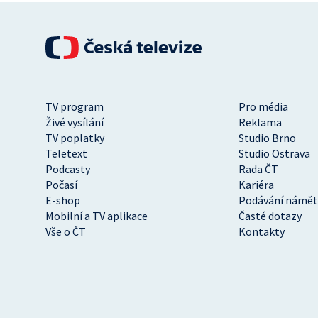
TV program
Pro média
Živé vysílání
Reklama
TV poplatky
Studio Brno
Teletext
Studio Ostrava
Podcasty
Rada ČT
Počasí
Kariéra
E-shop
Podávání námět
Mobilní a TV aplikace
Časté dotazy
Vše o ČT
Kontakty