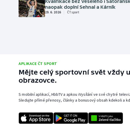
Curling
Kvalifikace bez Veselého i Satorans
naopak doplní Sehnal a Kárník
|
29. 6. 2026
ČT sport
Dostihy
Florbal
Futsal
Golf
APLIKACE ČT SPORT
Mějte celý sportovní svět vždy u
Gymnastika
obrazovce.
S mobilní aplikací, HbbTV a apkou iVysílání ve své chytré telev
Sledujte přímé přenosy, články a bonusový obsah kdekoli a kd