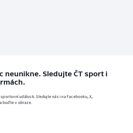
 neunikne. Sledujte ČT sport i
ormách.
 sportovní události. Sledujte nás i na Facebooku, X,
a buďte v obraze.