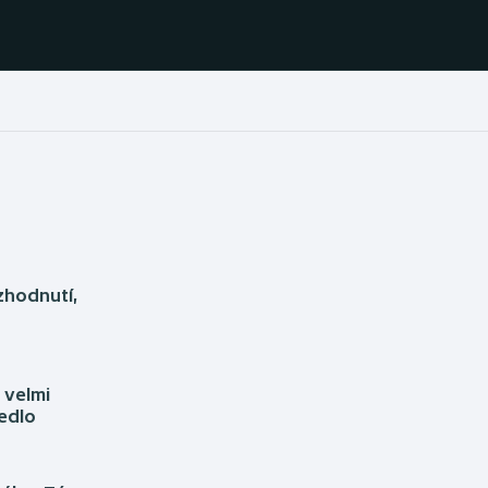
Házená
Ragby
Jezdectví
Rychlobruslení
Rychlostní
Judo
kanoistika
zhodnutí,
Krasobruslení
Short track
Lezení
Sportovní střelba
 velmi
vedlo
Lyže a snowboard
Stolní tenis