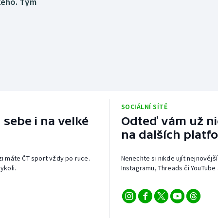
Moderní pětiboj
Triatlon
kého. Tým
Motorsport
Veslování
Olympijské hry
Vodní slalom
Parasport
Volejbal
Plavání
Ostatní
SOCIÁLNÍ SÍTĚ
 sebe i na velké
Odteď vám už nic
Plážový volejbal
na dalších platf
izi máte ČT sport vždy po ruce.
Nenechte si nikde ujít nejnovější
ykoli.
Instagramu, Threads či YouTube 