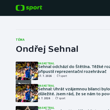
POPULÁRNÍ
DALŠÍ SPORTY
Fotbal
Americký fotbal
TÉMA
Ondřej Sehnal
Hokej
Baseball a softbal
Tenis
Basketbal
BASKETBAL
Sehnal odchází do Štětína. Těžké ro
Atletika
připustil reprezentační rozehrávač
|
Biatlon
17. 7. 2026
ČT sport
Cyklistika
Video
BASKETBAL
Boby a skeleton
Sehnal: Uhrát vzájemnou bilanci bylo
důležité. Jsem rád, že se nám to po
|
4. 7. 2026
ČT sport
Box
BASKETBAL