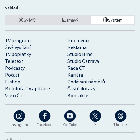
Vzhled
Olympijské hry
Světlý
Tmavý
Systém
Parasport
Plavání
TV program
Pro média
Živé vysílání
Reklama
TV poplatky
Studio Brno
Plážový volejbal
Teletext
Studio Ostrava
Podcasty
Rada ČT
Ragby
Počasí
Kariéra
E-shop
Podávání námětů
Rychlobruslení
Mobilní a TV aplikace
Časté dotazy
Vše o ČT
Kontakty
Rychlostní kanoistika
Short track
Instagram
Facebook
YouTube
X
Threads
Sportovní střelba