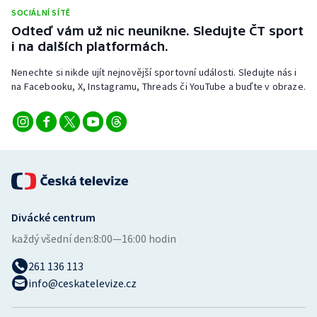
SOCIÁLNÍ SÍTĚ
Odteď vám už nic neunikne. Sledujte ČT sport
Gymnastika
i na dalších platformách.
Házená
Nenechte si nikde ujít nejnovější sportovní události. Sledujte nás i
na Facebooku, X, Instagramu, Threads či YouTube a buďte v obraze.
Jezdectví
Judo
Krasobruslení
Lezení
Divácké centrum
Lyže a snowboard
každý všední den:
8:00—16:00 hodin
261 136 113
Moderní pětiboj
info@ceskatelevize.cz
Motorsport