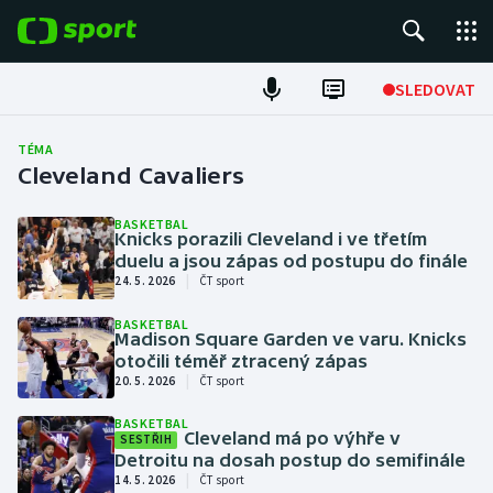
POPULÁRNÍ
SLEDOVAT
Fotbal
TÉMA
Cleveland Cavaliers
Hokej
BASKETBAL
Knicks porazili Cleveland i ve třetím
Tenis
duelu a jsou zápas od postupu do finále
|
24. 5. 2026
ČT sport
Atletika
BASKETBAL
Madison Square Garden ve varu. Knicks
Cyklistika
otočili téměř ztracený zápas
|
20. 5. 2026
ČT sport
DALŠÍ SPORTY
BASKETBAL
Cleveland má po výhře v
SESTŘIH
Americký fotbal
NEPŘEHLÉDNĚTE
Detroitu na dosah postup do semifinále
|
14. 5. 2026
ČT sport