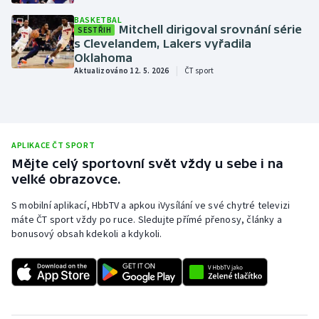
Baseball a softbal
Soutěže
BASKETBAL
Mitchell dirigoval srovnání série
SESTŘIH
s Clevelandem, Lakers vyřadila
Basketbal
Historické návraty
Oklahoma
|
Aktualizováno 12. 5. 2026
ČT sport
Biatlon
Aplikace ČT sport
Boby a skeleton
AZ kvíz
APLIKACE ČT SPORT
Box
Mějte celý sportovní svět vždy u sebe i na
velké obrazovce.
Curling
S mobilní aplikací, HbbTV a apkou iVysílání ve své chytré televizi
Dostihy
máte ČT sport vždy po ruce. Sledujte přímé přenosy, články a
bonusový obsah kdekoli a kdykoli.
Florbal
Futsal
Golf