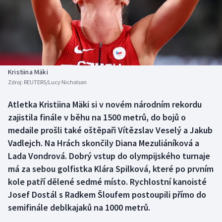
Baseball a softbal
Soutěže
Basketbal
Historické návraty
Biatlon
Aplikace ČT sport
Kristiina Mäki
Boby a skeleton
AZ kvíz
Zdroj:
REUTERS/Lucy Nicholson
Box
Atletka Kristiina Mäki si v novém národním rekordu
zajistila finále v běhu na 1500 metrů, do bojů o
Curling
medaile prošli také oštěpaři Vítězslav Veselý a Jakub
Vadlejch. Na Hrách skončily Diana Mezuliáníková a
Dostihy
Lada Vondrová. Dobrý vstup do olympijského turnaje
má za sebou golfistka Klára Spilková, které po prvním
Florbal
kole patří dělené sedmé místo. Rychlostní kanoisté
Josef Dostál s Radkem Šloufem postoupili přímo do
Futsal
semifinále deblkajaků na 1000 metrů.
Golf