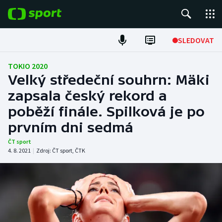
POPULÁRNÍ
SLEDOVAT
Fotbal
TOKIO 2020
Velký středeční souhrn: Mäki
Hokej
zapsala český rekord a
poběží finále. Spilková je po
Tenis
prvním dni sedmá
Atletika
ČT sport
4. 8. 2021
|
Zdroj:
ČT sport
,
ČTK
Cyklistika
DALŠÍ SPORTY
Americký fotbal
NEPŘEHLÉDNĚTE