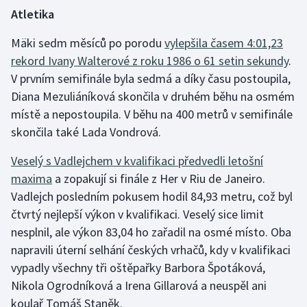
Atletika
Gymnastika
Mäki sedm měsíců po porodu
vylepšila časem 4:01,23
rekord Ivany Walterové z roku 1986 o 61 setin sekundy
.
Házená
V prvním semifinále byla sedmá a díky času postoupila,
Diana Mezuliáníková skončila v druhém běhu na osmém
Jezdectví
místě a nepostoupila. V běhu na 400 metrů v semifinále
Judo
skončila také Lada Vondrová.
Veselý s Vadlejchem v kvalifikaci předvedli letošní
Krasobruslení
maxima
a zopakují si finále z Her v Riu de Janeiro.
Vadlejch posledním pokusem hodil 84,93 metru, což byl
Lezení
čtvrtý nejlepší výkon v kvalifikaci. Veselý sice limit
Lyže a snowboard
nesplnil, ale výkon 83,04 ho zařadil na osmé místo. Oba
napravili úterní selhání českých vrhačů, kdy v kvalifikaci
Moderní pětiboj
vypadly všechny tři oštěpařky Barbora Špotáková,
Nikola Ogrodníková a Irena Gillarová a neuspěl ani
Motorsport
koulař Tomáš Staněk.