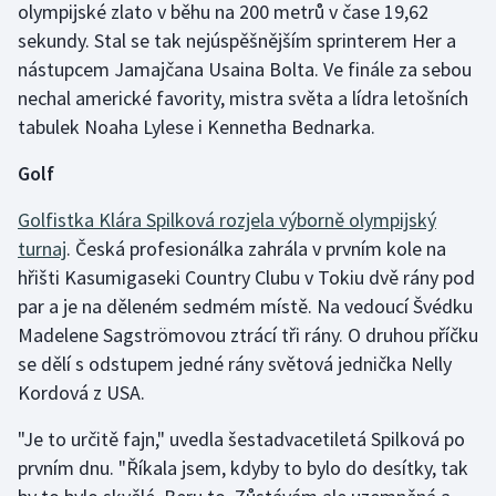
olympijské zlato v běhu na 200 metrů v čase 19,62
Stolní tenis
sekundy. Stal se tak nejúspěšnějším sprinterem Her a
nástupcem Jamajčana Usaina Bolta. Ve finále za sebou
Triatlon
nechal americké favority, mistra světa a lídra letošních
Veslování
tabulek Noaha Lylese i Kennetha Bednarka.
Golf
Vodní slalom
Golfistka Klára Spilková rozjela výborně olympijský
Volejbal
turnaj
. Česká profesionálka zahrála v prvním kole na
hřišti Kasumigaseki Country Clubu v Tokiu dvě rány pod
Ostatní
par a je na děleném sedmém místě. Na vedoucí Švédku
Madelene Sagströmovou ztrácí tři rány. O druhou příčku
se dělí s odstupem jedné rány světová jednička Nelly
Kordová z USA.
"Je to určitě fajn," uvedla šestadvacetiletá Spilková po
prvním dnu. "Říkala jsem, kdyby to bylo do desítky, tak