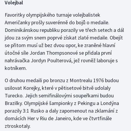
Volejbal
Favoritky olympijského turnaje volejbalistek
Američanky prošly suverénně do bojů o medaile.
Dominikánskou republiku porazily ve třech setech a dál
jdou za svým snem poprvé získat zlaté medaile. Obejít
se přitom musí už bez dvou opor, ke zraněné hlavní
útočné síle Jordan Thompsonové se přidala první
nahrávačka Jordyn Poulterová, jež rovněž laboruje s
kotníkem.
O druhou medaili po bronzu z Montrealu 1976 budou
usilovat Korejky, které v pětisetové bitvě udolaly
Turecko. Jejich semifinálovými soupeřkami budou
Brazilky. Olympijské šampionky z Pekingu a Londýna
porazily 3:1 Rusko a daly zapomenout na zklamání z
domácích Her v Riu de Janeiro, kde ve čtvrtfinále
ztroskotaly.