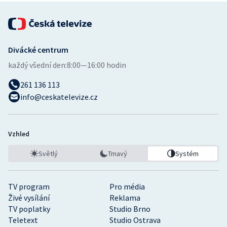
Divácké centrum
každý všední den:
8:00—16:00 hodin
261 136 113
info@ceskatelevize.cz
Vzhled
Světlý
Tmavý
Systém
TV program
Pro média
Živé vysílání
Reklama
TV poplatky
Studio Brno
Teletext
Studio Ostrava