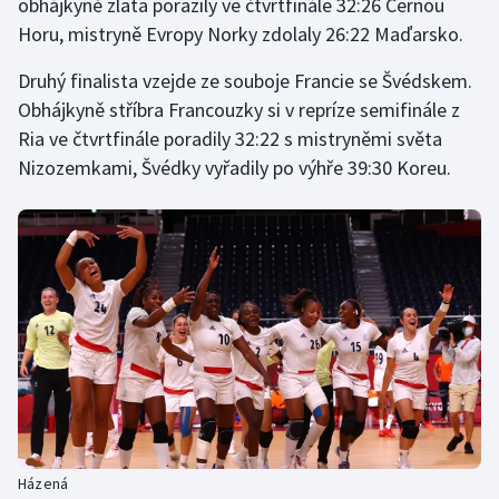
obhájkyně zlata porazily ve čtvrtfinále 32:26 Černou
Horu, mistryně Evropy Norky zdolaly 26:22 Maďarsko.
Druhý finalista vzejde ze souboje Francie se Švédskem.
Obhájkyně stříbra Francouzky si v repríze semifinále z
Ria ve čtvrtfinále poradily 32:22 s mistryněmi světa
Nizozemkami, Švédky vyřadily po výhře 39:30 Koreu.
Házená