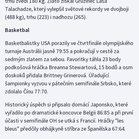
trhu zvedl 180 kg. Zlato získal Gruzínec Laša
Talachadze, který vylepšil světové rekordy ve dvojboji
(488 kg), trhu (223) i nadhozu (265).
Basketbal
Basketbalistky USA porazily ve čtvrtfinále olympijského
turnaje Austrálii jasně 79:55 a pokračují v cestě za
sedmým zlatem za sebou. Favoritky táhla 23 body
podkošová hráčka Breanna Stewartová, 15 bodů a osm
doskoků přidala Brittney Grinerová. Úřadující
šampionky vyzvou v pátečním semifinále Srbsko, které
zdolalo Čínu 77:70.
Historický úspěch si připsalo domácí Japonsko, které
vyřadilo po dramatické koncovce Belgii 86:85 a při první
účasti v semifinále OH se utká s Francií. Hráčky "les
bleus" předčily obhájkyně stříbra ze Španělska 67:64.