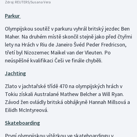
Zdroj:
REUTERS/Susana Vera
Parkur
Olympijskou soutěž v parkuru vyhrál britský jezdec Ben
Maher. Na druhém místě skončil stejně jako před čtyřmi
lety na Hrách v Riu de Janeiro Švéd Peder Fredricson,
třetí byl Nizozemec Maikel van der Vleuten. Po
neúspěšné kvalifikaci Češi ve finále chyběli.
Jachting
Zlato v jachtařské třídě 470 na olympijských hrách v
Tokiu získali Australané Mathew Belcher a Will Ryan.
Závod žen ovládly britská obhájkyně Hannah Millsová a
Eilidh McIntyreová.
Skateboarding
První olympijskou vítězkou ve skateboardingu v