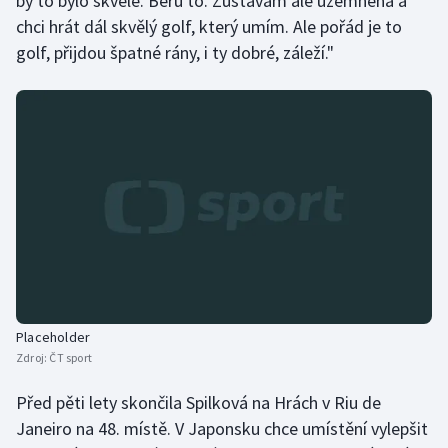
by to bylo skvělé. Beru to. Zůstávám ale uzemněná a
chci hrát dál skvělý golf, který umím. Ale pořád je to
golf, přijdou špatné rány, i ty dobré, záleží."
Placeholder
Zdroj:
ČT sport
Před pěti lety skončila Spilková na Hrách v Riu de
Janeiro na 48. místě. V Japonsku chce umístění vylepšit