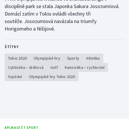
disciplíně park se stala Japonka Sakura Josozumiová.
Domácí zatím v Tokiu ovládli všechny tři
soutěže. Josozumiová navázala na triumfy
Horigomeho a Nišijové.
ŠTÍTKY
Tokio 2020
Olympijské hry
Sporty
Atletika
Cyklistika – dráhová
Golf
Kanoistika – rychlostní
Vzpírání
Olympijské hry Tokio 2020
APLIKACE ČT SPORT