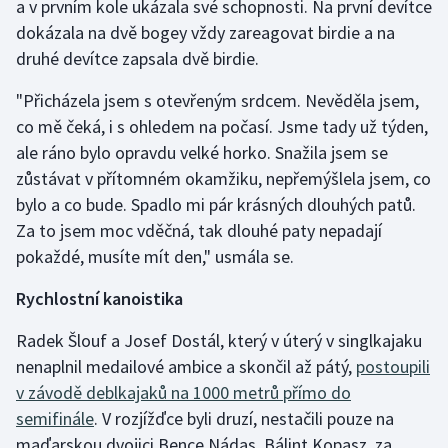
a v prvním kole ukázala své schopnosti. Na první devítce
dokázala na dvě bogey vždy zareagovat birdie a na
druhé devítce zapsala dvě birdie.
"Přicházela jsem s otevřeným srdcem. Nevěděla jsem,
co mě čeká, i s ohledem na počasí. Jsme tady už týden,
ale ráno bylo opravdu velké horko. Snažila jsem se
zůstávat v přítomném okamžiku, nepřemýšlela jsem, co
bylo a co bude. Spadlo mi pár krásných dlouhých patů.
Za to jsem moc vděčná, tak dlouhé paty nepadají
pokaždé, musíte mít den," usmála se.
Rychlostní kanoistika
Radek Šlouf a Josef Dostál, který v úterý v singlkajaku
nenaplnil medailové ambice a skončil až pátý,
postoupili
v závodě deblkajaků na 1000 metrů přímo do
semifinále
. V rozjížďce byli druzí, nestačili pouze na
maďarskou dvojici Bence Nádas, Bálint Kopasz, za