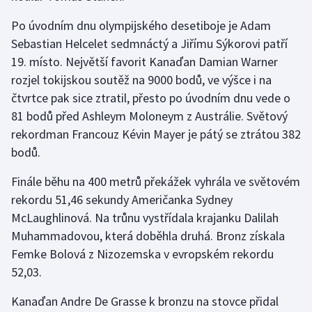
Olympijské hry
Po úvodním dnu olympijského desetiboje je Adam
Sebastian Helcelet sedmnáctý a Jiřímu Sýkorovi patří
Parasport
19. místo. Největší favorit Kanaďan Damian Warner
rozjel tokijskou soutěž na 9000 bodů, ve výšce i na
Plavání
čtvrtce pak sice ztratil, přesto po úvodním dnu vede o
81 bodů před Ashleym Moloneym z Austrálie. Světový
Plážový volejbal
rekordman Francouz Kévin Mayer je pátý se ztrátou 382
bodů.
Ragby
Finále běhu na 400 metrů překážek vyhrála ve světovém
Rychlobruslení
rekordu 51,46 sekundy Američanka Sydney
McLaughlinová. Na trůnu vystřídala krajanku Dalilah
Rychlostní kanoistika
Muhammadovou, která doběhla druhá. Bronz získala
Femke Bolová z Nizozemska v evropském rekordu
Short track
52,03.
Sportovní střelba
Kanaďan Andre De Grasse k bronzu na stovce přidal