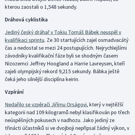
kterou zaostali o 1,548 sekundy.
Dráhová cyklistika
Jediný český dráhař v Tokiu Tomáš Bábek neuspěl v
kvalifikaci sprintu
. Ze 30 startujících zajel osmadvacátý
čas a nedostal se mezi 24 postupujících. Nejrychlejšími
závodníky kvalifikační fáze byli se shodným časem
Nizozemci Jeffrey Hoogland a Harrie Lavreysen, kteří
zajeli olympijský rekord 9,215 sekundy. Bábka ještě
čeká jeho silnější disciplína keirin.
Vzpírání
Nedařilo se vzpěrači Jiřímu Orságovi
, který v nejtěžší
kategorii nad 109 kilogramů nebyl klasifikován po třech
neúspěšných pokusech v nadhozu. Jako jediný ze
třinácti účastníků si ve dvojboji nepřipsal žádný výkon, v