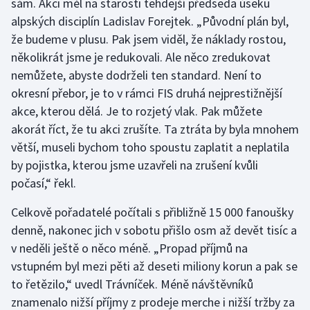
sám. Akci měl na starosti tehdejší předseda úseku
alpských disciplín Ladislav Forejtek. „Původní plán byl,
Olympijské hry
že budeme v plusu. Pak jsem viděl, že náklady rostou,
Parasport
několikrát jsme je redukovali. Ale něco zredukovat
nemůžete, abyste dodrželi ten standard. Není to
Plavání
okresní přebor, je to v rámci FIS druhá nejprestižnější
akce, kterou dělá. Je to rozjetý vlak. Pak můžete
Plážový volejbal
akorát říct, že tu akci zrušíte. Ta ztráta by byla mnohem
větší, museli bychom toho spoustu zaplatit a neplatila
Ragby
by pojistka, kterou jsme uzavřeli na zrušení kvůli
počasí,“ řekl.
Rychlobruslení
Celkově pořadatelé počítali s přibližně 15 000 fanoušky
Rychlostní kanoistika
denně, nakonec jich v sobotu přišlo osm až devět tisíc a
v neděli ještě o něco méně. „Propad příjmů na
Short track
vstupném byl mezi pěti až deseti miliony korun a pak se
to řetězilo,“ uvedl Trávníček. Méně návštěvníků
Sportovní střelba
znamenalo nižší příjmy z prodeje merche i nižší tržby za