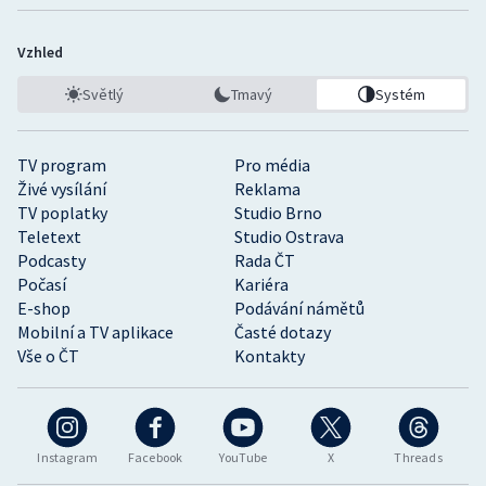
Vzhled
Světlý
Tmavý
Systém
TV program
Pro média
Živé vysílání
Reklama
TV poplatky
Studio Brno
Teletext
Studio Ostrava
Podcasty
Rada ČT
Počasí
Kariéra
E-shop
Podávání námětů
Mobilní a TV aplikace
Časté dotazy
Vše o ČT
Kontakty
Instagram
Facebook
YouTube
X
Threads