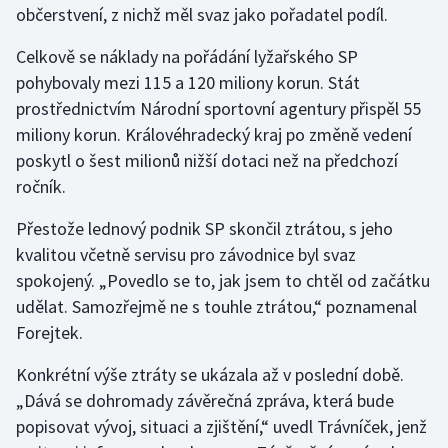
občerstvení, z nichž měl svaz jako pořadatel podíl.
Stolní tenis
Celkově se náklady na pořádání lyžařského SP
Triatlon
pohybovaly mezi 115 a 120 miliony korun. Stát
prostřednictvím Národní sportovní agentury přispěl 55
Veslování
miliony korun. Královéhradecký kraj po změně vedení
Vodní slalom
poskytl o šest milionů nižší dotaci než na předchozí
ročník.
Volejbal
Přestože lednový podnik SP skončil ztrátou, s jeho
kvalitou včetně servisu pro závodnice byl svaz
Ostatní
spokojený. „Povedlo se to, jak jsem to chtěl od začátku
udělat. Samozřejmě ne s touhle ztrátou,“ poznamenal
Forejtek.
Konkrétní výše ztráty se ukázala až v poslední době.
„Dává se dohromady závěrečná zpráva, která bude
popisovat vývoj, situaci a zjištění,“ uvedl Trávníček, jenž