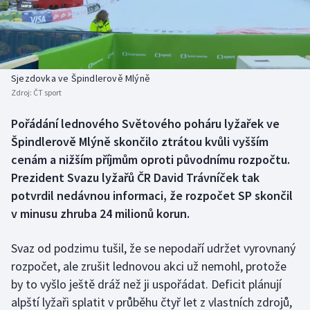
Baseball a softbal
Soutěže
Basketbal
Historické návraty
Biatlon
Aplikace ČT sport
Sjezdovka ve Špindlerově Mlýně
Zdroj:
ČT sport
Boby a skeleton
AZ kvíz
Pořádání lednového Světového poháru lyžařek ve
Špindlerově Mlýně skončilo ztrátou kvůli vyšším
Box
cenám a nižším příjmům oproti původnímu rozpočtu.
Curling
Prezident Svazu lyžařů ČR David Trávníček tak
potvrdil nedávnou informaci, že rozpočet SP skončil
Dostihy
v minusu zhruba 24 milionů korun.
Florbal
Svaz od podzimu tušil, že se nepodaří udržet vyrovnaný
rozpočet, ale zrušit lednovou akci už nemohl, protože
Futsal
by to vyšlo ještě dráž než ji uspořádat. Deficit plánují
alpští lyžaři splatit v průběhu čtyř let z vlastních zdrojů,
Golf