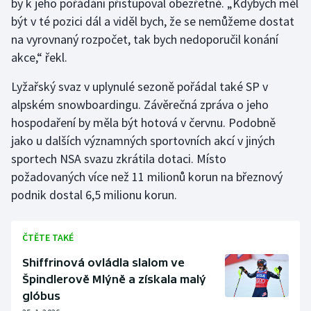
by k jeho pořádání přistupoval obezřetně. „Kdybych měl
být v té pozici dál a viděl bych, že se nemůžeme dostat
na vyrovnaný rozpočet, tak bych nedoporučil konání
akce,“ řekl.
Lyžařský svaz v uplynulé sezoně pořádal také SP v
alpském snowboardingu. Závěrečná zpráva o jeho
hospodaření by měla být hotová v červnu. Podobně
jako u dalších významných sportovních akcí v jiných
sportech NSA svazu zkrátila dotaci. Místo
požadovaných více než 11 milionů korun na březnový
podnik dostal 6,5 milionu korun.
ČTĚTE TAKÉ
Shiffrinová ovládla slalom ve
Špindlerově Mlýně a získala malý
glóbus