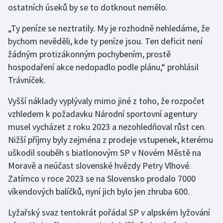
ostatních úseků by se to dotknout nemělo.
Gymnastika
„Ty peníze se neztratily. My je rozhodně nehledáme, že
bychom nevěděli, kde ty peníze jsou. Ten deficit není
Házená
žádným protizákonným pochybením, prostě
hospodaření akce nedopadlo podle plánu,“ prohlásil
Jezdectví
Trávníček.
Judo
Vyšší náklady vyplývaly mimo jiné z toho, že rozpočet
vzhledem k požadavku Národní sportovní agentury
Krasobruslení
musel vycházet z roku 2023 a nezohledňoval růst cen.
Nižší příjmy byly zejména z prodeje vstupenek, kterému
Lezení
uškodil souběh s biatlonovým SP v Novém Městě na
Moravě a neúčast slovenské hvězdy Petry Vlhové.
Lyže a snowboard
Zatímco v roce 2023 se na Slovensko prodalo 7000
Moderní pětiboj
víkendových balíčků, nyní jich bylo jen zhruba 600.
Lyžařský svaz tentokrát pořádal SP v alpském lyžování
Motorsport