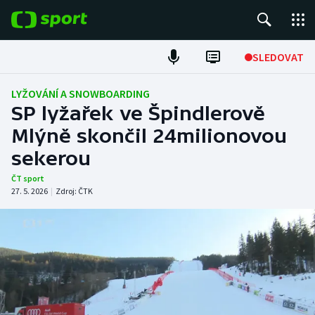
POPULÁRNÍ
SLEDOVAT
Fotbal
LYŽOVÁNÍ A SNOWBOARDING
SP lyžařek ve Špindlerově
Hokej
Mlýně skončil 24milionovou
sekerou
Tenis
ČT sport
Atletika
27. 5. 2026
|
Zdroj:
ČTK
Cyklistika
DALŠÍ SPORTY
Americký fotbal
NEPŘEHLÉDNĚTE