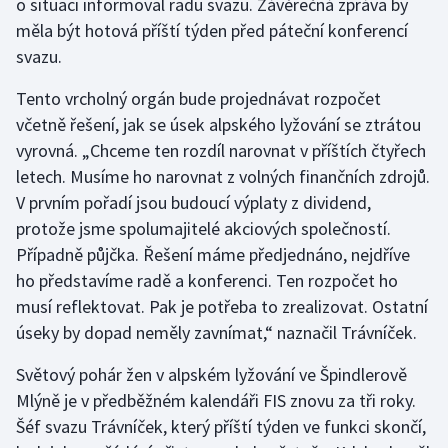
o situaci informoval radu svazu. Závěrečná zpráva by
měla být hotová příští týden před páteční konferencí
svazu.
Tento vrcholný orgán bude projednávat rozpočet
včetně řešení, jak se úsek alpského lyžování se ztrátou
vyrovná. „Chceme ten rozdíl narovnat v příštích čtyřech
letech. Musíme ho narovnat z volných finančních zdrojů.
V prvním pořadí jsou budoucí výplaty z dividend,
protože jsme spolumajitelé akciových společností.
Případně půjčka. Řešení máme předjednáno, nejdříve
ho představíme radě a konferenci. Ten rozpočet ho
musí reflektovat. Pak je potřeba to zrealizovat. Ostatní
úseky by dopad neměly zavnímat,“ naznačil Trávníček.
Světový pohár žen v alpském lyžování ve Špindlerově
Mlýně je v předběžném kalendáři FIS znovu za tři roky.
Šéf svazu Trávníček, který příští týden ve funkci skončí,