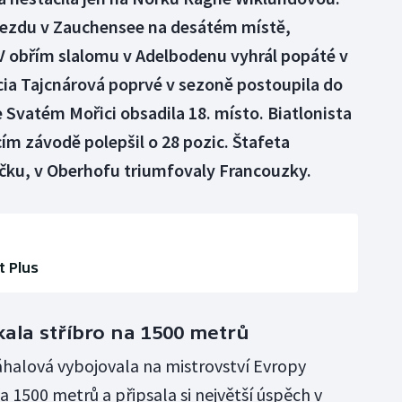
sjezdu v Zauchensee na desátém místě,
 V obřím slalomu v Adelbodenu vyhrál popáté v
cia Tajcnárová poprvé v sezoně postoupila do
Svatém Mořici obsadila 18. místo. Biatlonista
cím závodě polepšil o 28 pozic. Štafeta
říčku, v Oberhofu triumfovaly Francouzky.
t Plus
kala stříbro na 1500 metrů
halová vybojovala na mistrovství Evropy
a 1500 metrů a připsala si největší úspěch v