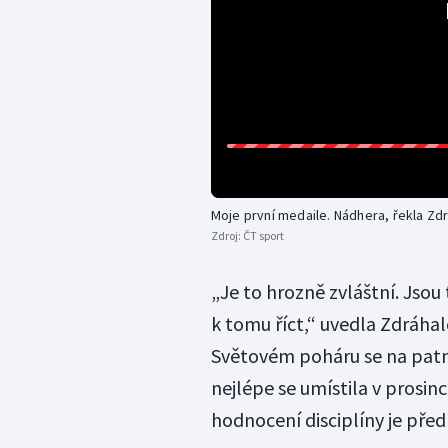
Moje první medaile. Nádhera, řekla Zd
Zdroj:
ČT sport
„Je to hrozně zvláštní. Jsou
k tomu říct,“ uvedla Zdráha
Světovém poháru se na patnác
nejlépe se umístila v prosin
hodnocení disciplíny je před