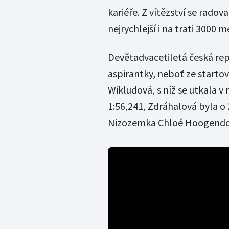
kariéře. Z vítězství se rado
nejrychlejší i na trati 3000 m
Devětadvacetiletá česká rep
aspirantky, neboť ze startov
Wikludová, s níž se utkala v
1:56,241, Zdráhalová byla o
Nizozemka Chloé Hoogendo