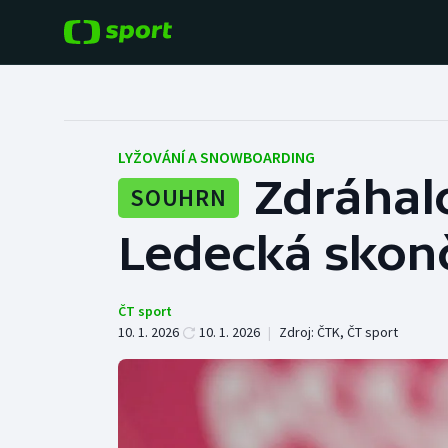
POPULÁRNÍ
DALŠÍ SPORTY
Fotbal
Americký fotbal
LYŽOVÁNÍ A SNOWBOARDING
Zdráhal
SOUHRN
Hokej
Baseball a softbal
Ledecká skonč
Tenis
Basketbal
Atletika
Biatlon
ČT sport
10. 1. 2026
10. 1. 2026
|
Zdroj:
ČTK
,
ČT sport
Cyklistika
Boby a skeleton
Box