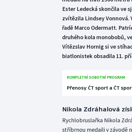
Ester Ledecká skončila ve 
zvítězila Lindsey Vonnová.
řadě Marco Odermatt. Patrí
druhého kola monobobů, ve 
Vítězslav Hornig si ve stíha
biatlonistek obsadila 11. p
KOMPLETNÍ SOBOTNÍ PROGRAM
Přenosy ČT sport a ČT spor
Nikola Zdráhalová zís
Rychlobruslařka Nikola Zdrá
stříbrnou medaili v závodě n