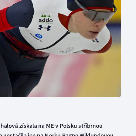
Moderní pětiboj
Triatlon
Motorsport
Veslování
Olympijské hry
Vodní slalom
Parasport
Volejbal
Plavání
Ostatní
Plážový volejbal
halová získala na ME v Polsku stříbrnou
 a nestačila jen na Norku Ragne Wiklundovou.