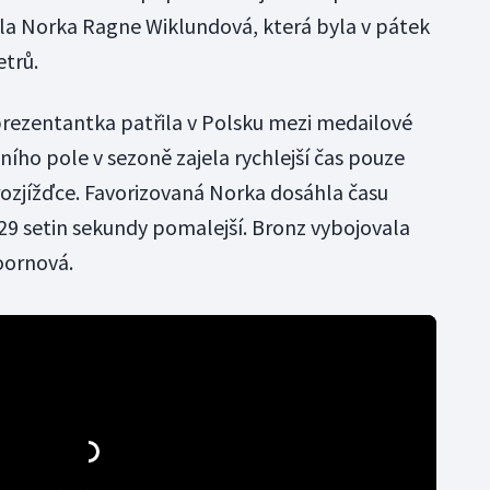
vala Norka Ragne Wiklundová, která byla v pátek
etrů.
rezentantka patřila v Polsku mezi medailové
ního pole v sezoně zajela rychlejší čas pouze
 rozjížďce. Favorizovaná Norka dosáhla času
 29 setin sekundy pomalejší. Bronz vybojovala
ornová.