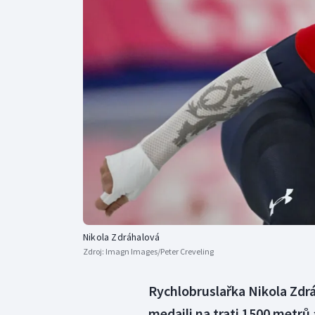
Curling
Dostihy
Florbal
Futsal
Golf
Gymnastika
Nikola Zdráhalová
Zdroj:
Imagn Images/Peter Creveling
Rychlobruslařka Nikola Zdrá
medaili na trati 1500 metrů