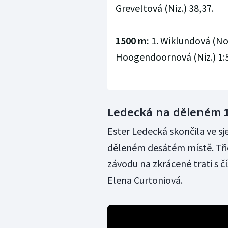
Greveltová (Niz.) 38,37.
1500 m:
1. Wiklundová (Nor
Hoogendoornová (Niz.) 1:
Ledecká na děleném 1
Ester Ledecká skončila ve s
děleném desátém místě. Třic
závodu na zkrácené trati s čí
Elena Curtoniová.