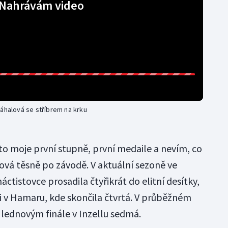
Nahrávám video
ráhalová se stříbrem na krku
 to moje první stupně, první medaile a nevím, co
lová těsně po závodě. V aktuální sezoně ve
tistovce prosadila čtyřikrát do elitní desítky,
ci v Hamaru, kde skončila čtvrtá. V průběžném
 lednovým finále v Inzellu sedmá.