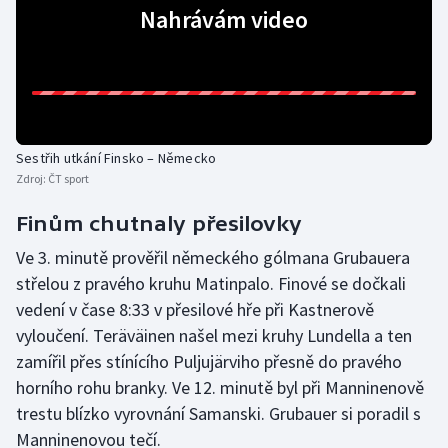
Stolní tenis
Nahrávám video
Triatlon
Veslování
Vodní slalom
Sestřih utkání Finsko – Německo
Zdroj:
ČT sport
Volejbal
Finům chutnaly přesilovky
Ostatní
Ve 3. minutě prověřil německého gólmana Grubauera
střelou z pravého kruhu Matinpalo. Finové se dočkali
vedení v čase 8:33 v přesilové hře při Kastnerově
vyloučení. Teräväinen našel mezi kruhy Lundella a ten
zamířil přes stínícího Puljujärviho přesně do pravého
horního rohu branky. Ve 12. minutě byl při Manninenově
trestu blízko vyrovnání Samanski. Grubauer si poradil s
Manninenovou tečí.