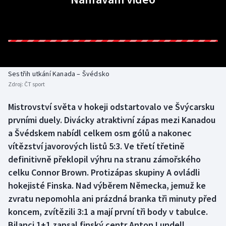
Baseball a softbal
Soutěže
Basketbal
Historické návraty
Biatlon
Aplikace ČT sport
Sestřih utkání Kanada – Švédsko
Boby a skeleton
AZ kvíz
Zdroj:
ČT sport
Box
Mistrovství světa v hokeji odstartovalo ve Švýcarsku
prvními duely. Divácky atraktivní zápas mezi Kanadou
Curling
a Švédskem nabídl celkem osm gólů a nakonec
vítězství javorových listů 5:3. Ve třetí třetině
Dostihy
definitivně překlopil výhru na stranu zámořského
celku Connor Brown. Protizápas skupiny A ovládli
Florbal
hokejisté Finska. Nad výběrem Německa, jemuž ke
zvratu nepomohla ani prázdná branka tři minuty před
Futsal
koncem, zvítězili 3:1 a mají první tři body v tabulce.
Bilanci 1+1 zapsal finský centr Anton Lundell.
Golf