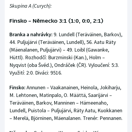
Skupina A (Curych):
Finsko – Německo 3:1 (1:0, 0:0, 2:1)
Branka a nahrávky:
9. Lundell (Teräväinen, Barkov),
44. Puljujärvi (Teräväinen, Lundell), 56. Aatu Räty
(Mäenalanen, Puljujärvi) – 49. Loibl (Gawanke,
Hüttl). Rozhodčí: Burzminski (Kan.), Holm –
Nyqvist (oba Švéd.), Ondráček (ČR). Vyloučení: 5:3.
Využití: 2:0. Diváci: 9516.
Finsko:
Annunen – Vaakanainen, Heinola, Jokiharju,
M. Lehtonen, Matinpalo, O. Määttä, Saarijärvi –
Teräväinen, Barkov, Manninen – Hämeenaho,
Lundell, Puistola – Puljujärvi, Räty Aatu, Kuokkanen
– Merelä, Björninen, Mäenalanen. Trenér: Pennanen.