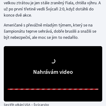
velkou ztrátou je jen stále zraněný Fiala, chtěla výhru. A
už po první třetině vedli Švýcaři 2:0, když dotáhli do
konce dvě akce.
Američané s převážně mladým týmem, který se na
šampionátu teprve sehrává, dobře bruslili a snažili se
být nebezpeční, ale moc se jim to nedařilo.
Nahrávám video
Sestřih utkání USA – Švýcarsko