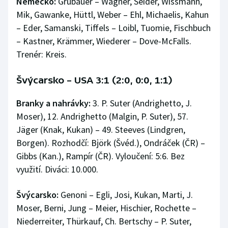
Německo:
Grubauer – Wagner, Seider, Wissmann,
Mik, Gawanke, Hüttl, Weber – Ehl, Michaelis, Kahun
– Eder, Samanski, Tiffels – Loibl, Tuomie, Fischbuch
– Kastner, Krämmer, Wiederer – Dove-McFalls.
Trenér: Kreis.
Švýcarsko – USA 3:1 (2:0, 0:0, 1:1)
Branky a nahrávky:
3. P. Suter (Andrighetto, J.
Moser), 12. Andrighetto (Malgin, P. Suter), 57.
Jäger (Knak, Kukan) – 49. Steeves (Lindgren,
Borgen). Rozhodčí: Björk (Švéd.), Ondráček (ČR) –
Gibbs (Kan.), Rampír (ČR). Vyloučení: 5:6. Bez
využití. Diváci: 10.000.
Švýcarsko:
Genoni – Egli, Josi, Kukan, Marti, J.
Moser, Berni, Jung – Meier, Hischier, Rochette –
Niederreiter, Thürkauf, Ch. Bertschy – P. Suter,