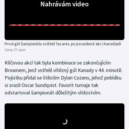
Nahrávám video
Olympijské hry
Parasport
Plavání
První gól šampionátu vstřelil Tavares po povedené akci Kanaďanů
Plážový volejbal
Zdroj:
ČT sport
Klíčovou akcí tak byla kombinace se zakončujícím
Ragby
Brownem, jenž vstřelil vítězný gól Kanady v 44. minutě.
Pojistku přidal se štěstím Dylan Cozens, jehož pobídku
Rychlobruslení
si srazil Oscar Sundqvist. Favorit turnaje tak
Rychlostní kanoistika
odstartoval šampionát důležitým vítězstvím.
Short track
Sportovní střelba