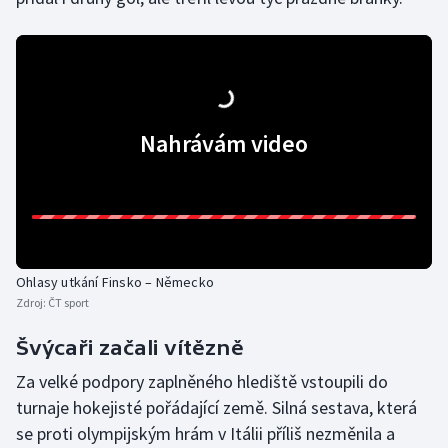
Nahrávám video
Ohlasy utkání Finsko – Německo
Zdroj:
ČT sport
Švýcaři začali vítězně
Za velké podpory zaplněného hlediště vstoupili do
turnaje hokejisté pořádající země. Silná sestava, která
se proti olympijským hrám v Itálii příliš nezměnila a