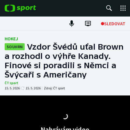
POPULÁRNÍ
SLEDOVAT
Fotbal
HOKEJ
Vzdor Švédů uťal Brown
SOUHRN
Hokej
a rozhodl o výhře Kanady.
Finové si poradili s Němci a
Tenis
Švýcaři s Američany
Atletika
ČT sport
15. 5. 2026
15. 5. 2026
|
Zdroj:
ČT sport
Cyklistika
DALŠÍ SPORTY
Americký fotbal
NEPŘEHLÉDNĚTE
Nahrávám video