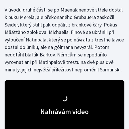
V úvodu druhé části se po Mäenalanenově střele dostal
k puku Merelä, ale překonaného Grubauera zaskočil
Seider, který stihl puk odpálit z brankové čáry. Pokus
Määttäho zblokoval Michaelis. Finové se ubránili při
vyloučení Natinpala, který se po návratu z trestné lavice
dostal do úniku, ale na gólmana nevyzrál. Potom
nedotáhl blafák Barkov. Němcům se nepodařilo
vyrovnat ani při Matinpalově trestu na dvě plus dvě
minuty, jejich největší příležitost neproměnil Samanski.
Nahrávám video