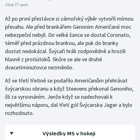
Zdroj:
ČT sport
Až po první přestávce si zámořský výběr vytvořil mírnou
převahu. Ale před brankářem Genonim Američané moc
nebezpeční nebyli. Do velké šance se dostal Coronato,
téměř před prázdnou brankou, ale puk do branky
dostat nedokázal. Švýcaři hráli zodpovědně a hrozili
hlavně z protiútoků. Skóre se ale ve druhé
dvacetiminutovce nezměnilo.
Až ve třetí třetině se podařilo Američanům přehrávat
švýcarskou obranu a když Steevens překonal Genoniho,
šli za vyrovnáním. Jenže když se nadechovali k
největšímu náporu, dal třetí gól Švýcarska Jager a bylo
rozhodnuto.
Výsledky MS v hokeji