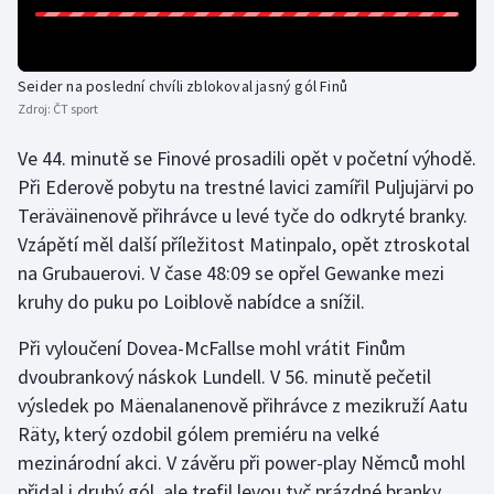
Seider na poslední chvíli zblokoval jasný gól Finů
Zdroj:
ČT sport
Ve 44. minutě se Finové prosadili opět v početní výhodě.
Při Ederově pobytu na trestné lavici zamířil Puljujärvi po
Teräväinenově přihrávce u levé tyče do odkryté branky.
Vzápětí měl další příležitost Matinpalo, opět ztroskotal
na Grubauerovi. V čase 48:09 se opřel Gewanke mezi
kruhy do puku po Loiblově nabídce a snížil.
Při vyloučení Dovea-McFallse mohl vrátit Finům
dvoubrankový náskok Lundell. V 56. minutě pečetil
výsledek po Mäenalanenově přihrávce z mezikruží Aatu
Räty, který ozdobil gólem premiéru na velké
mezinárodní akci. V závěru při power-play Němců mohl
přidal i druhý gól, ale trefil levou tyč prázdné branky.