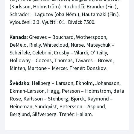
(Karlsson, Holmström). Rozhodčí: Brander (Fin.),
Schrader – Laguzov (oba Něm.), Hautamäki (Fin.).
Vyloučení: 3:3. Využití: 0:1. Diváci: 7500.
Kanada:
Greaves – Bouchard, Wotherspoon,
DeMelo, Rielly, Whitecloud, Nurse, Mateychuk –
Scheifele, Celebrini, Crosby – Vilardi, O'Reilly,
Holloway – Cozens, Thomas, Tavares – Brown,
Minten, Martone – Mercer. Trenér: Donskov.
Švédsko:
Hellberg – Larsson, Ekholm, Johansson,
Ekman-Larsson, Hägg, Persson – Holmström, de la
Rose, Karlsson – Stenberg, Björck, Raymond –
Heineman, Sundqvist, Petersson – Asplund,
Berglund, Silfverberg. Trenér: Hallam.