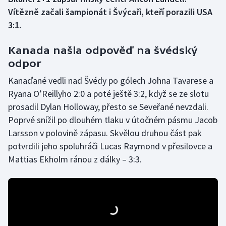
Vítězně začali šampionát i Švýcaři, kteří porazili USA
Gymnastika
3:1.
Házená
Kanada našla odpověď na švédský
odpor
Jezdectví
Kanaďané vedli nad Švédy po gólech Johna Tavarese a
Ryana O’Reillyho 2:0 a poté ještě 3:2, když se ze slotu
Judo
prosadil Dylan Holloway, přesto se Seveřané nevzdali.
Poprvé snížil po dlouhém tlaku v útočném pásmu Jacob
Krasobruslení
Larsson v polovině zápasu. Skvělou druhou část pak
Lezení
potvrdili jeho spoluhráči Lucas Raymond v přesilovce a
Mattias Ekholm ránou z dálky – 3:3.
Lyže a snowboard
Moderní pětiboj
Motorsport