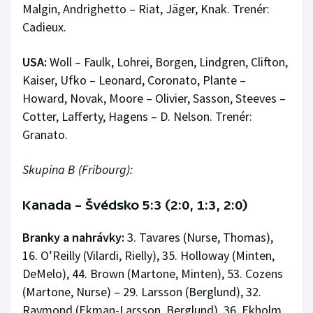
Malgin, Andrighetto – Riat, Jäger, Knak. Trenér:
Cadieux.
USA:
Woll – Faulk, Lohrei, Borgen, Lindgren, Clifton,
Kaiser, Ufko – Leonard, Coronato, Plante –
Howard, Novak, Moore – Olivier, Sasson, Steeves –
Cotter, Lafferty, Hagens – D. Nelson. Trenér:
Granato.
Skupina B (Fribourg):
Kanada – Švédsko 5:3 (2:0, 1:3, 2:0)
Branky a nahrávky:
3. Tavares (Nurse, Thomas),
16. O’Reilly (Vilardi, Rielly), 35. Holloway (Minten,
DeMelo), 44. Brown (Martone, Minten), 53. Cozens
(Martone, Nurse) – 29. Larsson (Berglund), 32.
Raymond (Ekman-Larsson, Berglund), 36. Ekholm