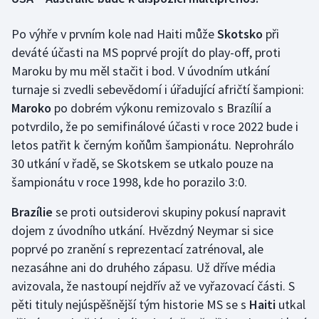
Po výhře v prvním kole nad Haiti může
Gymnastika
Skotsko
při
deváté účasti na MS poprvé projít do play-off, proti
Házená
Maroku by mu měl stačit i bod. V úvodním utkání
turnaje si zvedli sebevědomí i úřadující afričtí šampioni:
Jezdectví
Maroko
po dobrém výkonu remizovalo s Brazílií a
potvrdilo, že po semifinálové účasti v roce 2022 bude i
Judo
letos patřit k černým koňům šampionátu. Neprohrálo
30 utkání v řadě, se Skotskem se utkalo pouze na
Krasobruslení
šampionátu v roce 1998, kde ho porazilo 3:0.
Lezení
Brazílie
se proti outsiderovi skupiny pokusí napravit
dojem z úvodního utkání. Hvězdný Neymar si sice
Lyže a snowboard
poprvé po zranění s reprezentací zatrénoval, ale
nezasáhne ani do druhého zápasu. Už dříve média
Moderní pětiboj
avizovala, že nastoupí nejdřív až ve vyřazovací části. S
pěti tituly nejúspěšnější tým historie MS se s
Haiti
utkal
Motorsport