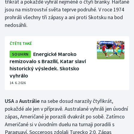
třikrát a pokaždé vyhrál nejméně o čtyři branky. Haiťané
jsou na mistrovství světa teprve podruhé. V roce 1974
Olympijské hry
prohráli všechny tři zápasy a ani proti Skotsku na bod
Parasport
nedosáhli.
Plavání
ČTĚTE TAKÉ
Plážový volejbal
SOUHRN
Energické Maroko
remizovalo s Brazílií, Katar slaví
Ragby
historický výsledek. Skotsko
vyhrálo
Rychlobruslení
14. 6. 2026
Rychlostní kanoistika
USA
a
Austrálie
na sebe dosud narazily čtyřikrát,
pokaždé ale jen v přípravě. Australané vyhráli jen úvodní
Short track
zápas, Američané je porazili dvakrát po sobě. Zatímco
Američané si v úvodním duelu na turnaji poradili s
Sportovní střelba
Paraguayí, Socceroos zdolali Turecko 2:0. Zápas