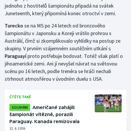
Stolní tenis
jednoho z hostitelů šampionátu připadá na svátek
Juneteenth, který připomíná konec otroctví v zemi.
Triatlon
Turecko
se na MS po 24 letech od bronzového
Veslování
šampionátu v Japonsku a Koreji vrátilo prohrou s
Austrálií, čímž si zkomplikovalo vyhlídky na postup ze
Vodní slalom
skupiny. V prvním vzájemném soutěžním utkání s
Paraguayí
proto potřebuje bodovat. Totéž však platí o
Volejbal
jihoamerické zemi. Ani jí nevyšel návrat na světovou
scénu po 16 letech, podle trenéra se hráči nechali
Ostatní
strhnout atmosférou v úvodním duelu s USA.
ČTĚTE TAKÉ
SOUHRN
Američané zahájili
šampionát vítězně, porazili
Paraguay. Kanada remizovala
12. 6. 2026