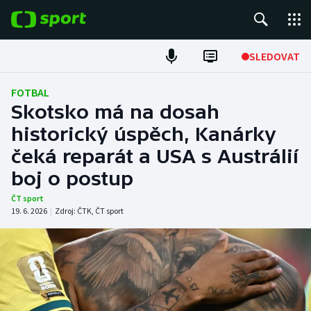
POPULÁRNÍ
SLEDOVAT
Fotbal
FOTBAL
Skotsko má na dosah
Hokej
historický úspěch, Kanárky
čeká reparát a USA s Austrálií
Tenis
boj o postup
Atletika
ČT sport
19. 6. 2026
|
Zdroj:
ČTK
,
ČT sport
Cyklistika
DALŠÍ SPORTY
Americký fotbal
NEPŘEHLÉDNĚTE