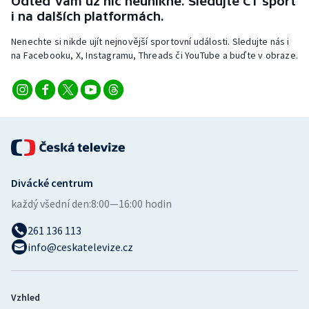
Odteď vám už nic neunikne. Sledujte ČT sport
i na dalších platformách.
Nenechte si nikde ujít nejnovější sportovní události. Sledujte nás i
na Facebooku, X, Instagramu, Threads či YouTube a buďte v obraze.
Divácké centrum
každý všední den:
8:00—16:00 hodin
261 136 113
info@ceskatelevize.cz
Vzhled