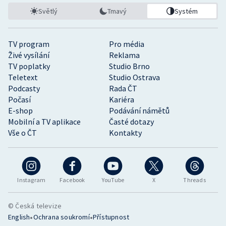
Světlý
Tmavý
Systém
TV program
Pro média
Živé vysílání
Reklama
TV poplatky
Studio Brno
Teletext
Studio Ostrava
Podcasty
Rada ČT
Počasí
Kariéra
E-shop
Podávání námětů
Mobilní a TV aplikace
Časté dotazy
Vše o ČT
Kontakty
Instagram
Facebook
YouTube
X
Threads
© Česká televize
•
•
English
Ochrana soukromí
Přístupnost