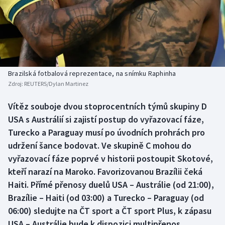
Baseball a softbal
Soutěže
Basketbal
Historické návraty
Biatlon
Aplikace ČT sport
Brazilská fotbalová reprezentace, na snímku Raphinha
Boby a skeleton
AZ kvíz
Zdroj:
REUTERS/Dylan Martinez
Box
Vítěz souboje dvou stoprocentních týmů skupiny D
USA s Austrálií si zajistí postup do vyřazovací fáze,
Curling
Turecko a Paraguay musí po úvodních prohrách pro
udržení šance bodovat. Ve skupině C mohou do
Dostihy
vyřazovací fáze poprvé v historii postoupit Skotové,
kteří narazí na Maroko. Favorizovanou Brazílii čeká
Florbal
Haiti. Přímé přenosy duelů USA – Austrálie (od 21:00),
Brazílie – Haiti (od 03:00) a Turecko – Paraguay (od
Futsal
06:00) sledujte na ČT sport a ČT sport Plus, k zápasu
USA – Austrálie bude k dispozici multipřenos.
Golf