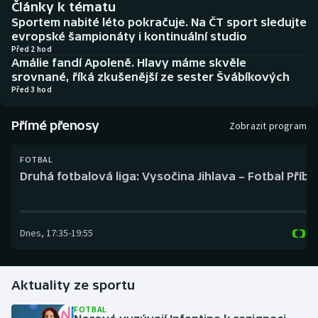
Články k tématu
Baseball a softbal
Soutěže
Sportem nabité léto pokračuje. Na ČT sport sledujte
evropské šampionáty i kontinuální studio
Basketbal
Historické návraty
Před 2 hod
Amálie fandí Apoleně. Hlavy máme skvěle
srovnané, říká zkušenější ze sester Švábíkových
Biatlon
Aplikace ČT sport
Před 3 hod
Boby a skeleton
AZ kvíz
Přímé přenosy
Zobrazit program
Box
FOTBAL
Druhá fotbalová liga: Vysočina Jihlava – Fotbal Příb
Curling
Dostihy
Dnes
,
17:35
-
19:55
Florbal
Futsal
Aktuality ze sportu
FOTBAL
Golf