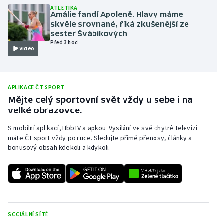
ATLETIKA
Olympijské hry
Amálie fandí Apoleně. Hlavy máme
skvěle srovnané, říká zkušenější ze
sester Švábíkových
Parasport
Před 3 hod
Video
Plavání
Plážový volejbal
APLIKACE ČT SPORT
Mějte celý sportovní svět vždy u sebe i na
Ragby
velké obrazovce.
S mobilní aplikací, HbbTV a apkou iVysílání ve své chytré televizi
Rychlobruslení
máte ČT sport vždy po ruce. Sledujte přímé přenosy, články a
bonusový obsah kdekoli a kdykoli.
Rychlostní kanoistika
Short track
Sportovní střelba
SOCIÁLNÍ SÍTĚ