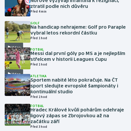
Norové vyzývají Infantina k rezignaci,
ztratil podle nich důvěru
Před 4 min
Gymnastika
GOLF
Na handicap nehrajeme: Golf pro Paraple
Házená
vybral letos rekordní částku
Před 1 hod
Jezdectví
Video
FOTBAL
Messi dal první góly po MS a je nejlepším
Judo
střelcem v historii Leagues Cupu
Před 1 hod
Krasobruslení
Video
ATLETIKA
Sportem nabité léto pokračuje. Na ČT
Lezení
sport sledujte evropské šampionáty i
kontinuální studio
Lyže a snowboard
Před 2 hod
FOTBAL
Hradec Králové kvůli pohárům odehraje
Moderní pětiboj
ligový zápas se Zbrojovkou až na
začátku září
Motorsport
Před 3 hod