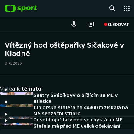
POPULÁRNÍ
SLEDOVAT
Fotbal
Vítězný hod oštěpařky Sičakové v
Kladně
Hokej
9. 6. 2026
Tenis
Atletika
Videa k tématu
Cyklistika
Sestry Švábíkovy o blížícím se ME v
atletice
Juniorská štafeta na 4x400 m získala na
DALŠÍ SPORTY
MS senzační stříbro
Desetibojař Järvinen se chystá na ME
Americký fotbal
NEPŘEHLÉDNĚTE
Štefela má před ME velká očekávání