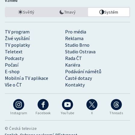
Vzhled
Světlý
Tmavý
Systém
TV program
Pro média
Živé vysílání
Reklama
TV poplatky
Studio Brno
Teletext
Studio Ostrava
Podcasty
Rada ČT
Počasí
Kariéra
E-shop
Podávání námětů
Mobilní a TV aplikace
Časté dotazy
Vše o ČT
Kontakty
Instagram
Facebook
YouTube
X
Threads
© Česká televize
•
•
English
Ochrana soukromí
Přístupnost