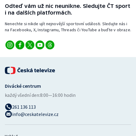
Stolní tenis
Odteď vám už nic neunikne. Sledujte ČT sport
i na dalších platformách.
Triatlon
Nenechte si nikde ujít nejnovější sportovní události. Sledujte nás i
na Facebooku, X, Instagramu, Threads či YouTube a buďte v obraze.
Veslování
Vodní slalom
Volejbal
Ostatní
Divácké centrum
každý všední den:
8:00—16:00 hodin
261 136 113
info@ceskatelevize.cz