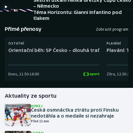
Sestřih utkání Hlinka Gretzky Cupu Česko
Baseball a softbal
Soutěže
– Německo
Téma Horizontu: Gianni Infantino pod
Basketbal
Historické návraty
tlakem
Přímé přenosy
Zobrazit program
Biatlon
Aplikace ČT sport
OSTATNÍ
PLAVÁNÍ
Boby a skeleton
AZ kvíz
Orientační běh: SP Česko – dlouhá trať
Plavání: TK
Box
Dnes
,
11:50
-
16:00
Zítra
,
12:30
-
13:
Curling
Dostihy
Aktuality ze sportu
Florbal
HOKEJ
Česká osmnáctka ztrátu proti Finsku
nedotáhla a o medaile si nezahraje
Futsal
Před 12 min
Golf
FOTBAL