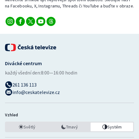
Stolní tenis
na Facebooku, X, Instagramu, Threads či YouTube a buďte v obraze.
Triatlon
Veslování
Vodní slalom
Divácké centrum
Volejbal
každý všední den:
8:00—16:00 hodin
Ostatní
261 136 113
info@ceskatelevize.cz
Vzhled
Světlý
Tmavý
Systém