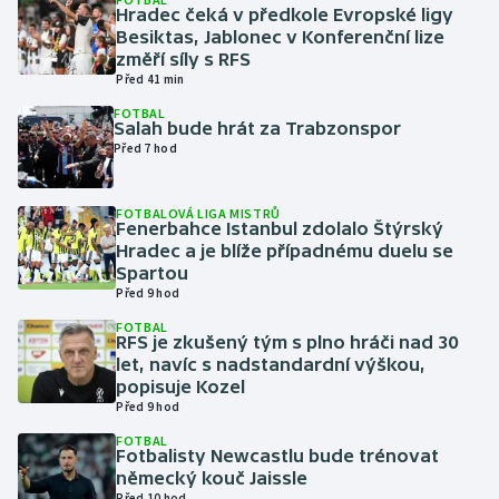
Hradec čeká v předkole Evropské ligy
Besiktas, Jablonec v Konferenční lize
Gymnastika
změří síly s RFS
Před 41 min
Házená
FOTBAL
Salah bude hrát za Trabzonspor
Před 7 hod
Jezdectví
Judo
FOTBALOVÁ LIGA MISTRŮ
Fenerbahce Istanbul zdolalo Štýrský
Hradec a je blíže případnému duelu se
Krasobruslení
Spartou
Před 9 hod
Lezení
FOTBAL
RFS je zkušený tým s plno hráči nad 30
let, navíc s nadstandardní výškou,
Lyže a snowboard
popisuje Kozel
Před 9 hod
Moderní pětiboj
FOTBAL
Fotbalisty Newcastlu bude trénovat
Motorsport
německý kouč Jaissle
Před 10 hod