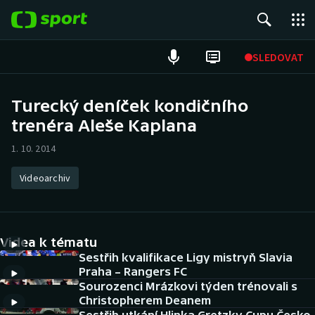
POPULÁRNÍ
SLEDOVAT
Fotbal
Turecký deníček kondičního
trenéra Aleše Kaplana
Hokej
1. 10. 2014
Tenis
Videoarchiv
Atletika
Cyklistika
Videa k tématu
DALŠÍ SPORTY
Sestřih kvalifikace Ligy mistryň Slavia
Praha – Rangers FC
Sourozenci Mrázkovi týden trénovali s
Americký fotbal
NEPŘEHLÉDNĚTE
Christopherem Deanem