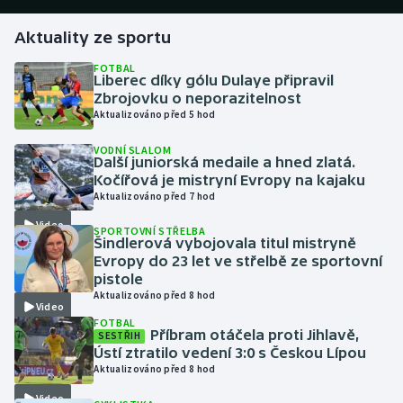
Aktuality ze sportu
Gymnastika
FOTBAL
Liberec díky gólu Dulaye připravil
Házená
Zbrojovku o neporazitelnost
Aktualizováno před 5 hod
Jezdectví
VODNÍ SLALOM
Další juniorská medaile a hned zlatá.
Judo
Kočířová je mistryní Evropy na kajaku
Aktualizováno před 7 hod
Krasobruslení
Video
SPORTOVNÍ STŘELBA
Šindlerová vybojovala titul mistryně
Lezení
Evropy do 23 let ve střelbě ze sportovní
pistole
Aktualizováno před 8 hod
Lyže a snowboard
Video
FOTBAL
Příbram otáčela proti Jihlavě,
SESTŘIH
Moderní pětiboj
Ústí ztratilo vedení 3:0 s Českou Lípou
Aktualizováno před 8 hod
Motorsport
Video