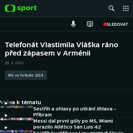
POPULÁRNÍ
SLEDOVAT
Fotbal
Telefonát Vlastimila Vláška ráno
před zápasem v Arménii
Hokej
26. 3. 2013
Tenis
MS ve fotbale 2014
Atletika
Cyklistika
Videa k tématu
DALŠÍ SPORTY
Sestřih a ohlasy po utkání Jihlava –
Příbram
Messi dal první góly po MS, Miami
Americký fotbal
NEPŘEHLÉDNĚTE
porazilo Atlético San Luis 4:2