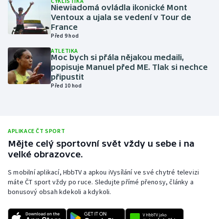
CYKLISTIKA
Niewiadomá ovládla ikonické Mont
Olympijské hry
Ventoux a ujala se vedení v Tour de
France
Před 9 hod
Parasport
ATLETIKA
Moc bych si přála nějakou medaili,
Plavání
popisuje Manuel před ME. Tlak si nechce
připustit
Plážový volejbal
Před 10 hod
Ragby
Rychlobruslení
APLIKACE ČT SPORT
Mějte celý sportovní svět vždy u sebe i na
velké obrazovce.
Rychlostní kanoistika
S mobilní aplikací, HbbTV a apkou iVysílání ve své chytré televizi
Short track
máte ČT sport vždy po ruce. Sledujte přímé přenosy, články a
bonusový obsah kdekoli a kdykoli.
Sportovní střelba