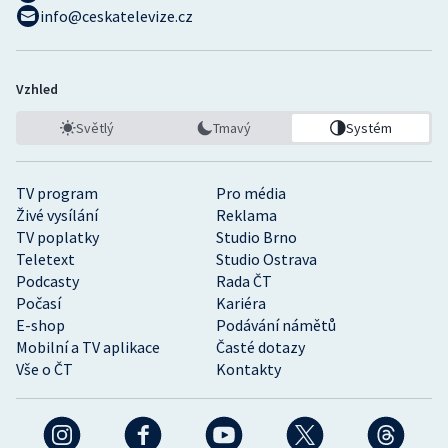
info@ceskatelevize.cz
Vzhled
Světlý
Tmavý
Systém
TV program
Pro média
Živé vysílání
Reklama
TV poplatky
Studio Brno
Teletext
Studio Ostrava
Podcasty
Rada ČT
Počasí
Kariéra
E-shop
Podávání námětů
Mobilní a TV aplikace
Časté dotazy
Vše o ČT
Kontakty