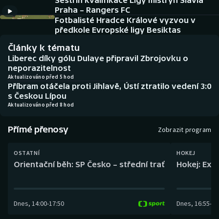
Sestřih kvalifikace Ligy mistryň Slavia
Baseball a softbal
Soutěže
Praha – Rangers FC
Fotbalisté Hradce Králové vyzvou v
Basketbal
Historické návraty
předkole Evropské ligy Besiktas
Články k tématu
Biatlon
Aplikace ČT sport
Liberec díky gólu Dulaye připravil Zbrojovku o
neporazitelnost
Boby a skeleton
AZ kvíz
Aktualizováno před 5 hod
Příbram otáčela proti Jihlavě, Ústí ztratilo vedení 3:0
s Českou Lípou
Box
Aktualizováno před 8 hod
Curling
Přímé přenosy
Zobrazit program
Dostihy
OSTATNÍ
HOKEJ
Orientační běh: SP Česko – střední trať
Hokej: Exh
Florbal
Futsal
Dnes
,
14:00
-
17:50
Dnes
,
16:55
-
19
Golf