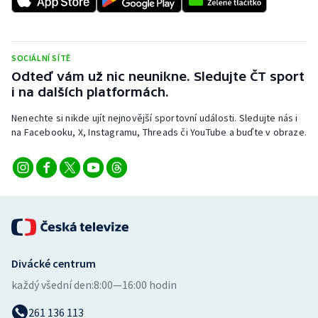
Stolní tenis
Triatlon
SOCIÁLNÍ SÍTĚ
Odteď vám už nic neunikne. Sledujte ČT sport
Veslování
i na dalších platformách.
Vodní slalom
Nenechte si nikde ujít nejnovější sportovní události. Sledujte nás i
na Facebooku, X, Instagramu, Threads či YouTube a buďte v obraze.
Volejbal
Ostatní
Divácké centrum
každý všední den:
8:00—16:00 hodin
261 136 113