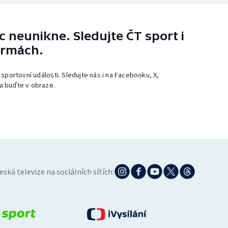
 neunikne. Sledujte ČT sport i
ormách.
 sportovní události. Sledujte nás i na Facebooku, X,
a buďte v obraze.
eská televize na sociálních sítích: