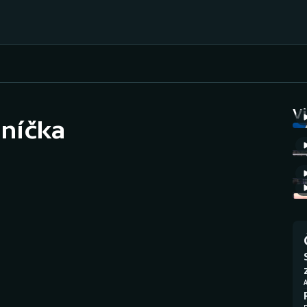
Házená
Ragby
V
zníčka
Jezdectví
Rychlobruslení
Rychlostní
Judo
kanoistika
Krasobruslení
Short track
Lezení
Sportovní střelba
Lyže a snowboard
Stolní tenis