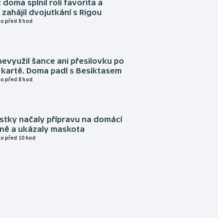
 doma splnil roli favorita a
zahájil dvojutkání s Rigou
o před 8 hod
evyužil šance ani přesilovku po
 kartě. Doma padl s Besiktasem
o před 8 hod
istky načaly přípravu na domácí
zně a ukázaly maskota
o před 10 hod