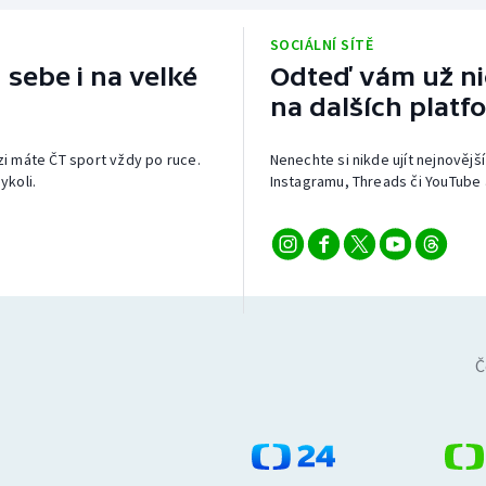
SOCIÁLNÍ SÍTĚ
 sebe i na velké
Odteď vám už nic
na dalších platf
izi máte ČT sport vždy po ruce.
Nenechte si nikde ujít nejnovější
ykoli.
Instagramu, Threads či YouTube 
Č