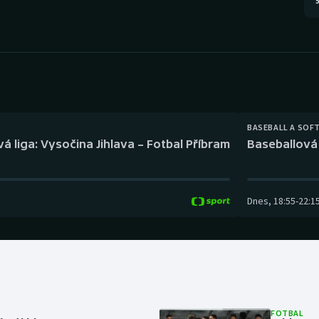
5
Moderní pětiboj
Triatlon
Motorsport
Veslování
Olympijské hry
Vodní slalom
Parasport
Volejbal
BASEBALL A SOF
Plavání
Ostatní
á liga: Vysočina Jihlava – Fotbal Příbram
Baseballová 
Plážový volejbal
Dnes
,
18:55
-
22:1
FOTBAL