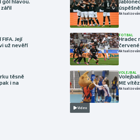
 gól hlavou.
Jablonec
zářil
úspěšně 
Aktualizován
FOTBAL
FIFA. Její
Hradec n
vi už nevěří
červené
Aktualizován
VOLEJBAL
rku těsně
Volejbal
pak i na
ME vítě
Aktualizován
Video