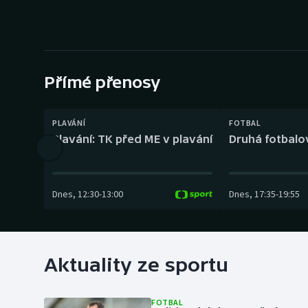
Curling
Dostihy
Florbal
Přímé přenosy
Futsal
PLAVÁNÍ
FOTBAL
Golf
Plavání: TK před ME v plavání
Druhá fotbalov
Gymnastika
Dnes
,
12:30
-
13:00
Dnes
,
17:35
-
19:55
Aktuality ze sportu
FOTBAL