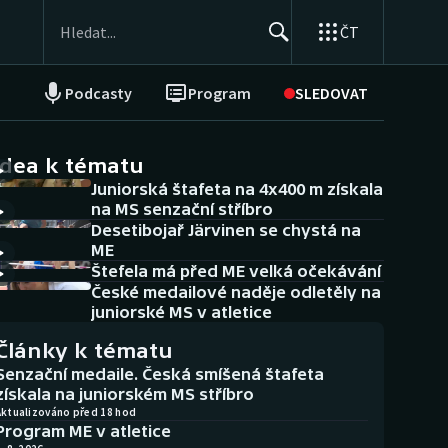
ČT
Podcasty
Program
SLEDOVAT
NEPŘEHLÉDNĚTE
Soutěže
idea k tématu
Juniorská štafeta na 4x400 m získala
Historické návraty
na MS senzační stříbro
Desetibojař Järvinen se chystá na
Aplikace ČT sport
ME
Štefela má před ME velká očekávání
AZ kvíz
České medailové naděje odletěly na
juniorské MS v atletice
Články k tématu
Senzační medaile. Česká smíšená štafeta
získala na juniorském MS stříbro
Aktualizováno před 18 hod
Program ME v atletice