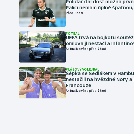
Polidar dal dost možná první
Palici nemám úplně špatnou, 
Před 7 hod
FOTBAL
UEFA trvá na bojkotu soutěží 
omluva jí nestačí a Infantino
Aktualizováno před 7 hod
PLÁŽOVÝ VOLEJBAL
Šépka se Sedlákem v Hambu
nestačili na hvězdné Nory a 
Francouze
Aktualizováno před 7 hod