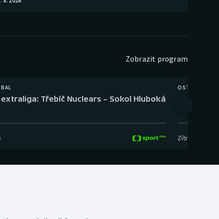
. 8. 2026
Zobrazit program
TBAL
OSTATNÍ
extraliga: Třebíč Nuclears – Sokol Hluboká
Orientační
5
Zítra
,
14:00
-
17