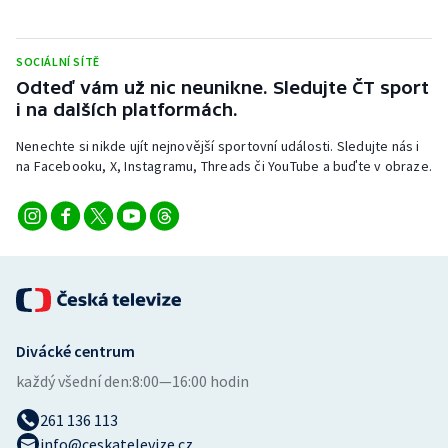
Stolní tenis
Triatlon
SOCIÁLNÍ SÍTĚ
Odteď vám už nic neunikne. Sledujte ČT sport
i na dalších platformách.
Veslování
Nenechte si nikde ujít nejnovější sportovní události. Sledujte nás i
Vodní slalom
na Facebooku, X, Instagramu, Threads či YouTube a buďte v obraze.
Volejbal
Ostatní
Divácké centrum
každý všední den:
8:00—16:00 hodin
261 136 113
info@ceskatelevize.cz