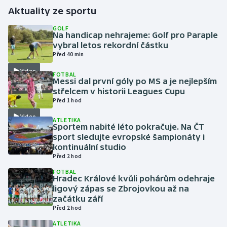
Aktuality ze sportu
Gymnastika
GOLF
Na handicap nehrajeme: Golf pro Paraple
vybral letos rekordní částku
Házená
Před 40 min
Video
Jezdectví
FOTBAL
Messi dal první góly po MS a je nejlepším
střelcem v historii Leagues Cupu
Judo
Před 1 hod
Video
Krasobruslení
ATLETIKA
Sportem nabité léto pokračuje. Na ČT
sport sledujte evropské šampionáty i
Lezení
kontinuální studio
Před 2 hod
Lyže a snowboard
FOTBAL
Hradec Králové kvůli pohárům odehraje
ligový zápas se Zbrojovkou až na
Moderní pětiboj
začátku září
Před 2 hod
Motorsport
ATLETIKA