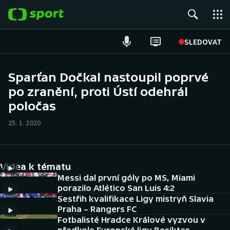
POPULÁRNÍ
SLEDOVAT
Fotbal
Sparťan Dočkal nastoupil poprvé
po zranění, proti Ústí odehrál
Hokej
poločas
Tenis
25. 1. 2020
Atletika
Cyklistika
Videa k tématu
Messi dal první góly po MS, Miami
DALŠÍ SPORTY
porazilo Atlético San Luis 4:2
Sestřih kvalifikace Ligy mistryň Slavia
Praha – Rangers FC
Americký fotbal
NEPŘEHLÉDNĚTE
Fotbalisté Hradce Králové vyzvou v