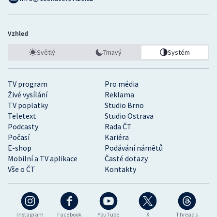
Vzhled
Světlý
Tmavý
Systém
TV program
Pro média
Živé vysílání
Reklama
TV poplatky
Studio Brno
Teletext
Studio Ostrava
Podcasty
Rada ČT
Počasí
Kariéra
E-shop
Podávání námětů
Mobilní a TV aplikace
Časté dotazy
Vše o ČT
Kontakty
Instagram
Facebook
YouTube
X
Threads