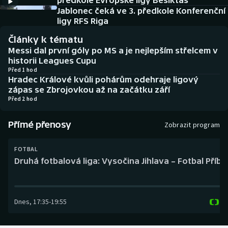
předkole Evropské ligy Besiktas
Baseball a softbal
Soutěže
Jablonec čeká ve 3. předkole Konferenční
ligy RFS Riga
Basketbal
Historické návraty
Články k tématu
Messi dal první góly po MS a je nejlepším střelcem v
Biatlon
Aplikace ČT sport
historii Leagues Cupu
Před 1 hod
Hradec Králové kvůli pohárům odehraje ligový
Boby a skeleton
AZ kvíz
zápas se Zbrojovkou až na začátku září
Před 2 hod
Box
Přímé přenosy
Zobrazit program
Curling
FOTBAL
Dostihy
Druhá fotbalová liga: Vysočina Jihlava – Fotbal Příb
Florbal
Dnes
,
17:35
-
19:55
Futsal
Golf