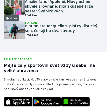
Amálie fandí Apoleně. Hlavy máme
skvěle srovnané, říká zkušenější ze
Olympijské hry
sester Švábíkových
Před 3 hod
Parasport
Video
BIATLON
Biatlonista Jacquelin si plní cyklistický
Plavání
sen, čekají ho dva závody
Před 3 hod
Plážový volejbal
Ragby
APLIKACE ČT SPORT
Rychlobruslení
Mějte celý sportovní svět vždy u sebe i na
velké obrazovce.
Rychlostní kanoistika
S mobilní aplikací, HbbTV a apkou iVysílání ve své chytré televizi
máte ČT sport vždy po ruce. Sledujte přímé přenosy, články a
Short track
bonusový obsah kdekoli a kdykoli.
Sportovní střelba