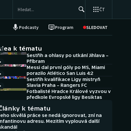
ČT
Podcasty
Program
SLEDOVAT
NEPŘEHLÉDNĚTE
Soutěže
idea k tématu
Sestřih a ohlasy po utkání Jihlava –
Historické návraty
Příbram
Messi dal první góly po MS, Miami
Aplikace ČT sport
porazilo Atlético San Luis 4:2
Sestřih kvalifikace Ligy mistryň
AZ kvíz
Slavia Praha – Rangers FC
Fotbalisté Hradce Králové vyzvou v
předkole Evropské ligy Besiktas
Články k tématu
Jeho skvělá práce se nedá ignorovat, zní na
Infantinovu adresu. Mezitím vyplouvá další
skandál