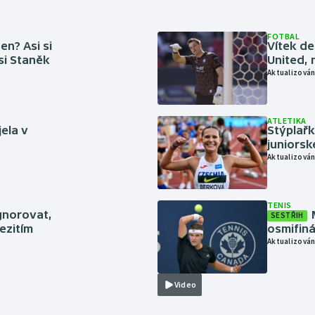
FOTBAL
en? Asi si
Vítek de
 si Staněk
United, 
Aktualizován
ATLETIKA
jela v
Stýplařk
juniors
Aktualizován
TENIS
gnorovat,
SESTŘIH
ezitím
osmifiná
Aktualizován
Video