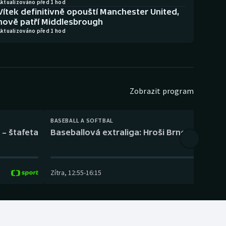
Aktualizováno před 1 hod
Vítek definitivně opouští Manchester United,
nově patří Middlesbrough
Aktualizováno před 1 hod
Zobrazit program
BASEBALL A SOFTBAL
 – štafeta
Baseballová extraliga: Hroši Brno – Eagles
Zítra
,
12:55
-
16:15