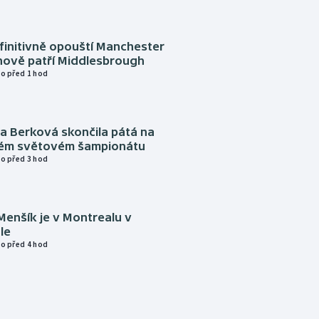
finitivně opouští Manchester
nově patří Middlesbrough
o před 1 hod
a Berková skončila pátá na
kém světovém šampionátu
o před 3 hod
Menšík je v Montrealu v
le
o před 4 hod