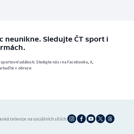
 neunikne. Sledujte ČT sport i
ormách.
 sportovní události. Sledujte nás i na Facebooku, X,
a buďte v obraze.
eská televize na sociálních sítích: