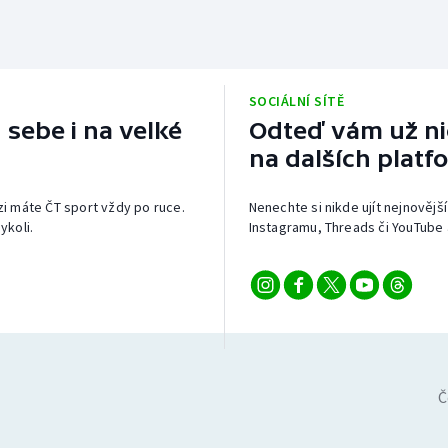
SOCIÁLNÍ SÍTĚ
 sebe i na velké
Odteď vám už nic
na dalších platf
izi máte ČT sport vždy po ruce.
Nenechte si nikde ujít nejnovější
ykoli.
Instagramu, Threads či YouTube 
Č