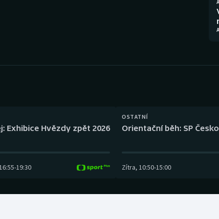
Moderní pětiboj
Triatlon
Motorsport
Veslování
Olympijské hry
Vodní slalom
Parasport
Volejbal
Plavání
Ostatní
OSTATNÍ
Plážový volejbal
j: Exhibice Hvězdy zpět 2026
Orientační běh: SP Česko
16:55
-
19:30
Zítra
,
10:50
-
15:00