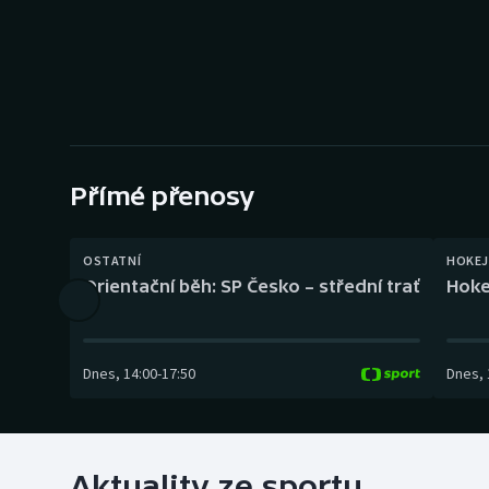
Curling
Dostihy
Florbal
Futsal
Přímé přenosy
Golf
OSTATNÍ
HOKEJ
Gymnastika
Orientační běh: SP Česko – střední trať
Hoke
Dnes
,
14:00
-
17:50
Dnes
,
Aktuality ze sportu