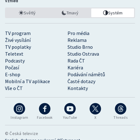
Vzhled
Světlý
Tmavý
Systém
TV program
Pro média
Živé vysílání
Reklama
TV poplatky
Studio Brno
Teletext
Studio Ostrava
Podcasty
Rada ČT
Počasí
Kariéra
E-shop
Podávání námětů
Mobilní a TV aplikace
Časté dotazy
Vše o ČT
Kontakty
Instagram
Facebook
YouTube
X
Threads
© Česká televize