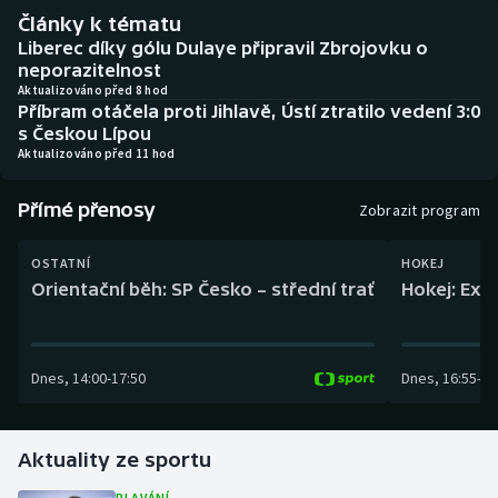
Baseball a softbal
Soutěže
Články k tématu
Liberec díky gólu Dulaye připravil Zbrojovku o
Basketbal
Historické návraty
neporazitelnost
Aktualizováno před 8 hod
Příbram otáčela proti Jihlavě, Ústí ztratilo vedení 3:0
Biatlon
Aplikace ČT sport
s Českou Lípou
Aktualizováno před 11 hod
Boby a skeleton
AZ kvíz
Přímé přenosy
Zobrazit program
Box
OSTATNÍ
HOKEJ
Curling
Orientační běh: SP Česko – střední trať
Hokej: Exh
Dostihy
Dnes
,
14:00
-
17:50
Dnes
,
16:55
-
19
Florbal
Futsal
Aktuality ze sportu
Golf
PLAVÁNÍ