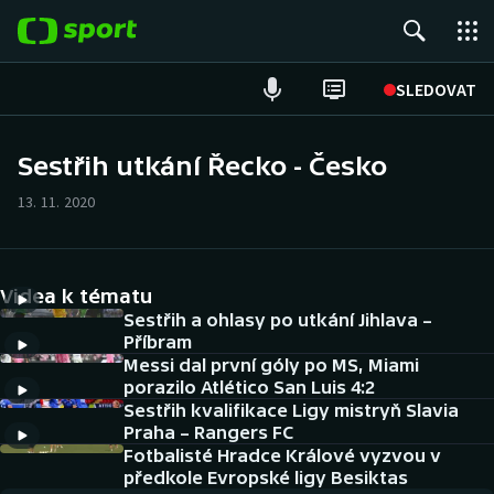
POPULÁRNÍ
SLEDOVAT
Fotbal
Sestřih utkání Řecko - Česko
Hokej
13. 11. 2020
Tenis
Videa k tématu
Atletika
Sestřih a ohlasy po utkání Jihlava –
Příbram
Cyklistika
Messi dal první góly po MS, Miami
porazilo Atlético San Luis 4:2
DALŠÍ SPORTY
Sestřih kvalifikace Ligy mistryň Slavia
Praha – Rangers FC
Americký fotbal
Fotbalisté Hradce Králové vyzvou v
NEPŘEHLÉDNĚTE
předkole Evropské ligy Besiktas