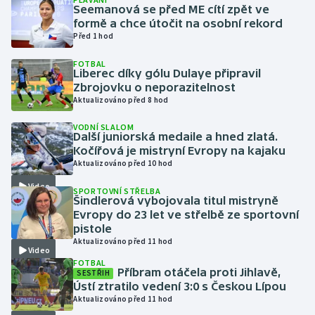
Seemanová se před ME cítí zpět ve
formě a chce útočit na osobní rekord
Gymnastika
Před 1 hod
FOTBAL
Házená
Liberec díky gólu Dulaye připravil
Zbrojovku o neporazitelnost
Jezdectví
Aktualizováno před 8 hod
VODNÍ SLALOM
Judo
Další juniorská medaile a hned zlatá.
Kočířová je mistryní Evropy na kajaku
Aktualizováno před 10 hod
Krasobruslení
Video
SPORTOVNÍ STŘELBA
Lezení
Šindlerová vybojovala titul mistryně
Evropy do 23 let ve střelbě ze sportovní
pistole
Lyže a snowboard
Aktualizováno před 11 hod
Video
FOTBAL
Moderní pětiboj
Příbram otáčela proti Jihlavě,
SESTŘIH
Ústí ztratilo vedení 3:0 s Českou Lípou
Aktualizováno před 11 hod
Motorsport