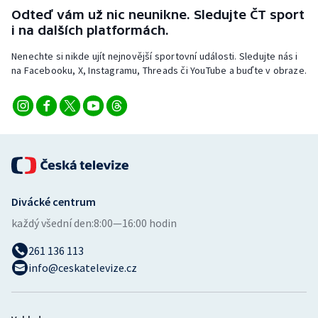
Stolní tenis
Odteď vám už nic neunikne. Sledujte ČT sport
i na dalších platformách.
Triatlon
Nenechte si nikde ujít nejnovější sportovní události. Sledujte nás i
na Facebooku, X, Instagramu, Threads či YouTube a buďte v obraze.
Veslování
Vodní slalom
Volejbal
Ostatní
Divácké centrum
každý všední den:
8:00—16:00 hodin
261 136 113
info@ceskatelevize.cz