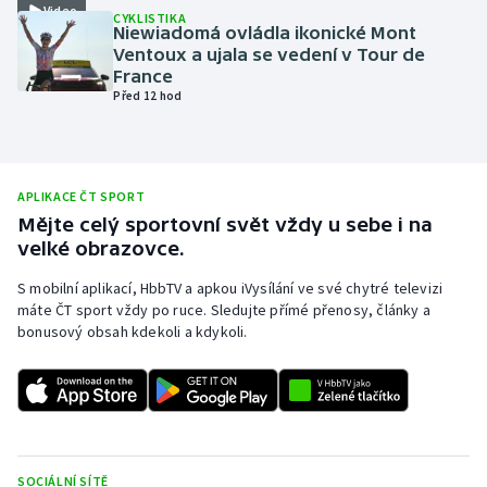
Video
CYKLISTIKA
Olympijské hry
Niewiadomá ovládla ikonické Mont
Ventoux a ujala se vedení v Tour de
France
Parasport
Před 12 hod
Plavání
Plážový volejbal
APLIKACE ČT SPORT
Mějte celý sportovní svět vždy u sebe i na
Ragby
velké obrazovce.
S mobilní aplikací, HbbTV a apkou iVysílání ve své chytré televizi
Rychlobruslení
máte ČT sport vždy po ruce. Sledujte přímé přenosy, články a
bonusový obsah kdekoli a kdykoli.
Rychlostní kanoistika
Short track
Sportovní střelba
SOCIÁLNÍ SÍTĚ