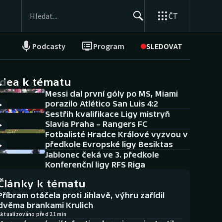
ČT
Podcasty
Program
SLEDOVAT
NEPŘEHLÉDNĚTE
Soutěže
idea k tématu
Messi dal první góly po MS, Miami
Historické návraty
porazilo Atlético San Luis 4:2
Sestřih kvalifikace Ligy mistryň
Aplikace ČT sport
Slavia Praha – Rangers FC
Fotbalisté Hradce Králové vyzvou v
AZ kvíz
předkole Evropské ligy Besiktas
Jablonec čeká ve 3. předkole
Konferenční ligy RFS Riga
Články k tématu
Příbram otáčela proti Jihlavě, výhru zařídil
dvěma brankami Krulich
Aktualizováno před 21 min