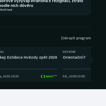
Norové vyzývají Infantina k rezignaci, ztratil
podle nich důvěru
Před 5 hod
Zobrazit program
KEJ
OSTATNÍ
kej: Exhibice Hvězdy zpět 2026
Orientační běh: SP Čes
a
,
16:55
-
19:30
9.8.
,
10:50
-
15:00