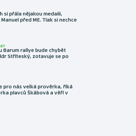
 si přála nějakou medaili,
 Manuel před ME. Tlak si nechce
ORT
u Barum rallye bude chybět
ídr Stříteský, zotavuje se po
e pro nás velká prověrka, říká
rka plavců Škábová a věří v