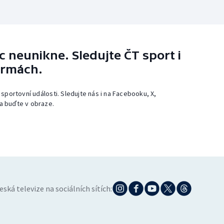
 neunikne. Sledujte ČT sport i
ormách.
 sportovní události. Sledujte nás i na Facebooku, X,
a buďte v obraze.
eská televize na sociálních sítích: