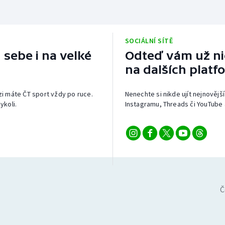
SOCIÁLNÍ SÍTĚ
 sebe i na velké
Odteď vám už nic
na dalších platf
izi máte ČT sport vždy po ruce.
Nenechte si nikde ujít nejnovější
ykoli.
Instagramu, Threads či YouTube 
Č