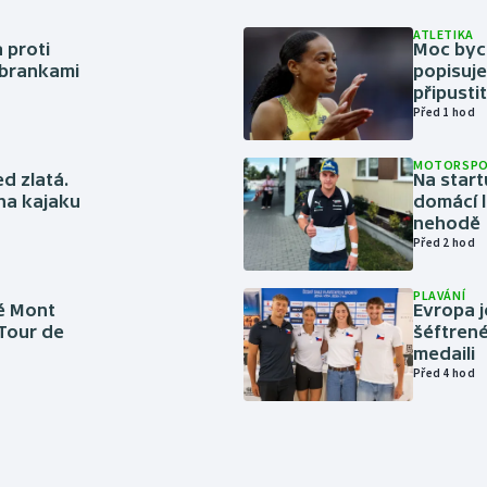
ATLETIKA
 proti
Moc bych
 brankami
popisuje
připustit
Před 1 hod
MOTORSP
ed zlatá.
Na start
 na kajaku
domácí l
nehodě
Před 2 hod
PLAVÁNÍ
é Mont
Evropa j
 Tour de
šéftrené
medaili
Před 4 hod