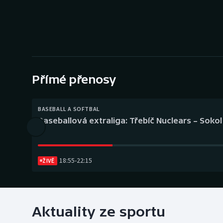
Curling
Dostihy
Florbal
Futsal
Přímé přenosy
Golf
BASEBALL A SOFTBAL
Baseballová extraliga: Třebíč Nuclears – Soko
Gymnastika
18:55
-
22:15
ŽIVĚ
Aktuality ze sportu