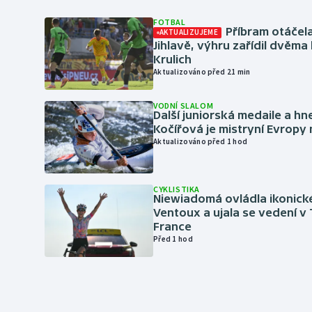
FOTBAL
Příbram otáčela
AKTUALIZUJEME
Jihlavě, výhru zařídil dvěma
Krulich
Aktualizováno před 21 min
VODNÍ SLALOM
Další juniorská medaile a hn
Kočířová je mistryní Evropy
Aktualizováno před 1 hod
CYKLISTIKA
Niewiadomá ovládla ikonick
Ventoux a ujala se vedení v
France
Před 1 hod