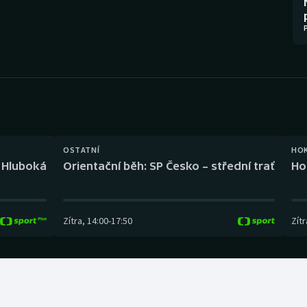
Moderní pětiboj
Triatlon
Motorsport
Veslování
Olympijské hry
Vodní slalom
Parasport
Volejbal
Plavání
Ostatní
OSTATNÍ
HO
l Hluboká
Orientační běh: SP Česko – střední trať
Ho
Plážový volejbal
Zítra
,
14:00
-
17:50
Zítr