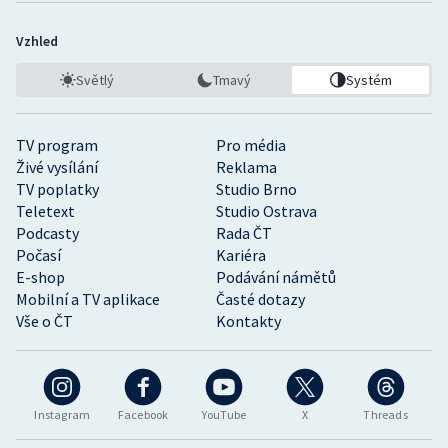
Vzhled
Světlý
Tmavý
Systém
TV program
Pro média
Živé vysílání
Reklama
TV poplatky
Studio Brno
Teletext
Studio Ostrava
Podcasty
Rada ČT
Počasí
Kariéra
E-shop
Podávání námětů
Mobilní a TV aplikace
Časté dotazy
Vše o ČT
Kontakty
Instagram
Facebook
YouTube
X
Threads