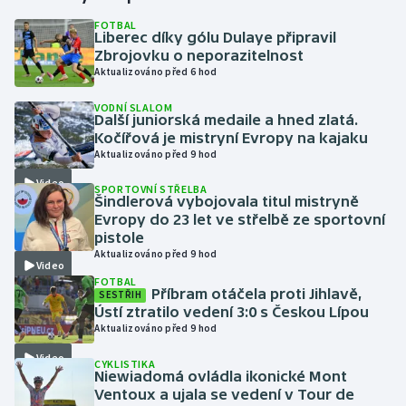
FOTBAL
Liberec díky gólu Dulaye připravil
Gymnastika
Zbrojovku o neporazitelnost
Aktualizováno před 6 hod
Házená
VODNÍ SLALOM
Další juniorská medaile a hned zlatá.
Jezdectví
Kočířová je mistryní Evropy na kajaku
Aktualizováno před 9 hod
Judo
Video
SPORTOVNÍ STŘELBA
Šindlerová vybojovala titul mistryně
Krasobruslení
Evropy do 23 let ve střelbě ze sportovní
pistole
Aktualizováno před 9 hod
Lezení
Video
FOTBAL
Příbram otáčela proti Jihlavě,
SESTŘIH
Lyže a snowboard
Ústí ztratilo vedení 3:0 s Českou Lípou
Aktualizováno před 9 hod
Moderní pětiboj
Video
CYKLISTIKA
Niewiadomá ovládla ikonické Mont
Motorsport
Ventoux a ujala se vedení v Tour de