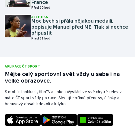
France
Před 10 hod
Olympijské hry
ATLETIKA
Moc bych si přála nějakou medaili,
Parasport
popisuje Manuel před ME. Tlak si nechce
připustit
Plavání
Před 11 hod
Plážový volejbal
Ragby
APLIKACE ČT SPORT
Mějte celý sportovní svět vždy u sebe i na
velké obrazovce.
Rychlobruslení
S mobilní aplikací, HbbTV a apkou iVysílání ve své chytré televizi
Rychlostní kanoistika
máte ČT sport vždy po ruce. Sledujte přímé přenosy, články a
bonusový obsah kdekoli a kdykoli.
Short track
Sportovní střelba