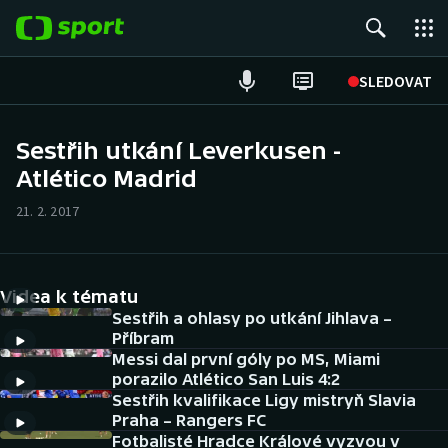
POPULÁRNÍ
SLEDOVAT
Fotbal
Sestřih utkání Leverkusen -
Atlético Madrid
Hokej
21. 2. 2017
Tenis
Atletika
Videa k tématu
Cyklistika
Sestřih a ohlasy po utkání Jihlava –
Příbram
Messi dal první góly po MS, Miami
DALŠÍ SPORTY
porazilo Atlético San Luis 4:2
Sestřih kvalifikace Ligy mistryň Slavia
Americký fotbal
NEPŘEHLÉDNĚTE
Praha – Rangers FC
Fotbalisté Hradce Králové vyzvou v