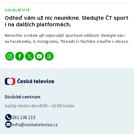
Stolní tenis
SOCIÁLNÍ SÍTĚ
Odteď vám už nic neunikne. Sledujte ČT sport
Triatlon
i na dalších platformách.
Veslování
Nenechte si nikde ujít nejnovější sportovní události. Sledujte nás i
na Facebooku, X, Instagramu, Threads či YouTube a buďte v obraze.
Vodní slalom
Volejbal
Ostatní
Divácké centrum
každý všední den:
8:00—16:00 hodin
261 136 113
info@ceskatelevize.cz