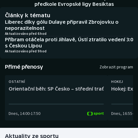
Baseball a softbal
Soutěže
předkole Evropské ligy Besiktas
Články k tématu
Basketbal
Historické návraty
Liberec díky gólu Dulaye připravil Zbrojovku o
neporazitelnost
Biatlon
Aplikace ČT sport
Aktualizováno před 6 hod
Příbram otáčela proti Jihlavě, Ústí ztratilo vedení 3:0
s Českou Lípou
Boby a skeleton
AZ kvíz
Aktualizováno před 9 hod
Box
Přímé přenosy
Zobrazit program
Curling
OSTATNÍ
HOKEJ
Orientační běh: SP Česko – střední trať
Hokej: Exh
Dostihy
Florbal
Dnes
,
14:00
-
17:50
Dnes
,
16:55
-
19
Futsal
Aktuality ze sportu
Golf