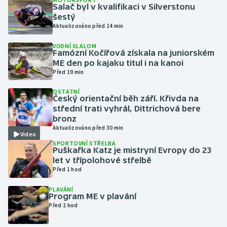
Salač byl v kvalifikaci v Silverstonu
šestý
Gymnastika
Aktualizováno před 14 min
VODNÍ SLALOM
Házená
Famózní Kočířová získala na juniorském
ME den po kajaku titul i na kanoi
Jezdectví
Před 19 min
OSTATNÍ
Judo
Český orientační běh září. Křivda na
střední trati vyhrál, Dittrichová bere
bronz
Krasobruslení
Aktualizováno před 30 min
Video
SPORTOVNÍ STŘELBA
Lezení
Puškařka Katz je mistryní Evropy do 23
let v třípolohové střelbě
Lyže a snowboard
Před 1 hod
PLAVÁNÍ
Moderní pětiboj
Program ME v plavání
Před 2 hod
Motorsport