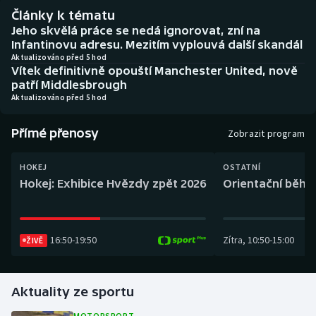
Baseball a softbal
Soutěže
Články k tématu
Jeho skvělá práce se nedá ignorovat, zní na
Basketbal
Historické návraty
Infantinovu adresu. Mezitím vyplouvá další skandál
Aktualizováno před 5 hod
Vítek definitivně opouští Manchester United, nově
Biatlon
Aplikace ČT sport
patří Middlesbrough
Aktualizováno před 5 hod
Boby a skeleton
AZ kvíz
Přímé přenosy
Zobrazit program
Box
HOKEJ
OSTATNÍ
Curling
Hokej: Exhibice Hvězdy zpět 2026
Orientační běh: 
Dostihy
16:50
-
19:50
Zítra
,
10:50
-
15:00
ŽIVĚ
Florbal
Futsal
Aktuality ze sportu
Golf
MOTORSPORT