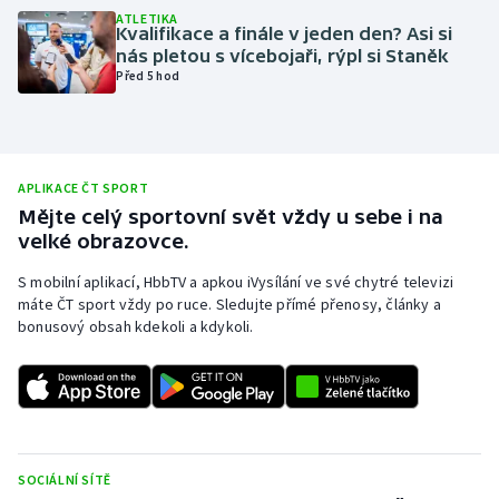
ATLETIKA
Olympijské hry
Kvalifikace a finále v jeden den? Asi si
nás pletou s vícebojaři, rýpl si Staněk
Před 5 hod
Parasport
Plavání
APLIKACE ČT SPORT
Plážový volejbal
Mějte celý sportovní svět vždy u sebe i na
velké obrazovce.
Ragby
S mobilní aplikací, HbbTV a apkou iVysílání ve své chytré televizi
Rychlobruslení
máte ČT sport vždy po ruce. Sledujte přímé přenosy, články a
bonusový obsah kdekoli a kdykoli.
Rychlostní kanoistika
Short track
Sportovní střelba
SOCIÁLNÍ SÍTĚ