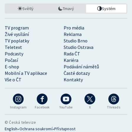
Světlý
Tmavý
Systém
TV program
Pro média
Živé vysílání
Reklama
TV poplatky
Studio Brno
Teletext
Studio Ostrava
Podcasty
Rada ČT
Počasí
Kariéra
E-shop
Podávání námětů
Mobilní a TV aplikace
Časté dotazy
Vše o ČT
Kontakty
Instagram
Facebook
YouTube
X
Threads
© Česká televize
•
•
English
Ochrana soukromí
Přístupnost