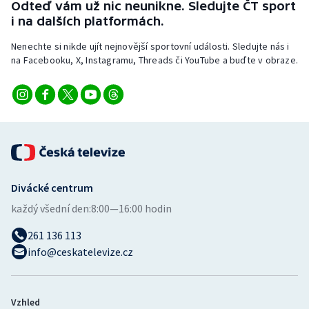
Odteď vám už nic neunikne. Sledujte ČT sport
Stolní tenis
i na dalších platformách.
Triatlon
Nenechte si nikde ujít nejnovější sportovní události. Sledujte nás i
na Facebooku, X, Instagramu, Threads či YouTube a buďte v obraze.
Veslování
Vodní slalom
Volejbal
Ostatní
Divácké centrum
každý všední den:
8:00—16:00 hodin
261 136 113
info@ceskatelevize.cz
Vzhled