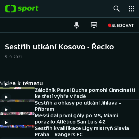
POPULÁRNÍ
SLEDOVAT
Fotbal
Sestřih utkání Kosovo - Řecko
Hokej
5. 9. 2021
Tenis
Videa k tématu
Atletika
Záložník Pavel Bucha pomohl Cinncinatti
ke třetí výhře v řadě
Cyklistika
Sestřih a ohlasy po utkání Jihlava –
Příbram
DALŠÍ SPORTY
Messi dal první góly po MS, Miami
porazilo Atlético San Luis 4:2
Americký fotbal
Sestřih kvalifikace Ligy mistryň Slavia
NEPŘEHLÉDNĚTE
Praha – Rangers FC