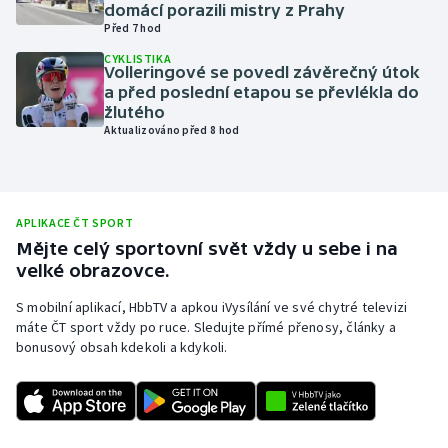
domácí porazili mistry z Prahy
Olympijské hry
Před 7 hod
CYKLISTIKA
Volleringové se povedl závěrečný útok
Parasport
a před poslední etapou se převlékla do
žlutého
Plavání
Aktualizováno před 8 hod
Plážový volejbal
Ragby
APLIKACE ČT SPORT
Mějte celý sportovní svět vždy u sebe i na
Rychlobruslení
velké obrazovce.
S mobilní aplikací, HbbTV a apkou iVysílání ve své chytré televizi
Rychlostní kanoistika
máte ČT sport vždy po ruce. Sledujte přímé přenosy, články a
bonusový obsah kdekoli a kdykoli.
Short track
Sportovní střelba