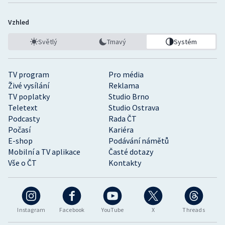
Vzhled
Světlý
Tmavý
Systém
TV program
Pro média
Živé vysílání
Reklama
TV poplatky
Studio Brno
Teletext
Studio Ostrava
Podcasty
Rada ČT
Počasí
Kariéra
E-shop
Podávání námětů
Mobilní a TV aplikace
Časté dotazy
Vše o ČT
Kontakty
Instagram
Facebook
YouTube
X
Threads