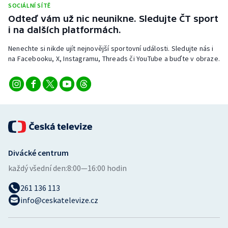
SOCIÁLNÍ SÍTĚ
Stolní tenis
Odteď vám už nic neunikne. Sledujte ČT sport
i na dalších platformách.
Triatlon
Nenechte si nikde ujít nejnovější sportovní události. Sledujte nás i
Veslování
na Facebooku, X, Instagramu, Threads či YouTube a buďte v obraze.
Vodní slalom
Volejbal
Ostatní
Divácké centrum
každý všední den:
8:00—16:00 hodin
261 136 113
info@ceskatelevize.cz