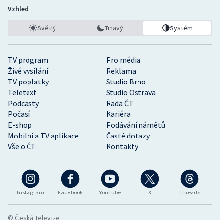
Vzhled
Světlý
Tmavý
Systém
TV program
Pro média
Živé vysílání
Reklama
TV poplatky
Studio Brno
Teletext
Studio Ostrava
Podcasty
Rada ČT
Počasí
Kariéra
E-shop
Podávání námětů
Mobilní a TV aplikace
Časté dotazy
Vše o ČT
Kontakty
Instagram
Facebook
YouTube
X
Threads
© Česká televize