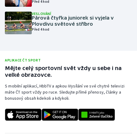
Před 4 hod
Olympijské hry
VESLOVÁNÍ
Párová čtyřka juniorek si vyjela v
Parasport
Plovdivu světové stříbro
Před 4 hod
Plavání
Plážový volejbal
APLIKACE ČT SPORT
Ragby
Mějte celý sportovní svět vždy u sebe i na
velké obrazovce.
Rychlobruslení
S mobilní aplikací, HbbTV a apkou iVysílání ve své chytré televizi
máte ČT sport vždy po ruce. Sledujte přímé přenosy, články a
Rychlostní kanoistika
bonusový obsah kdekoli a kdykoli.
Short track
Sportovní střelba