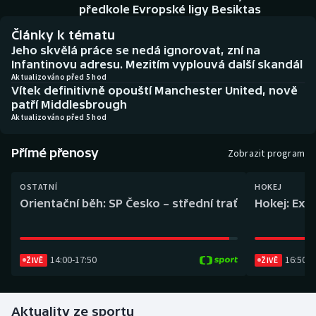
Baseball a softbal
Soutěže
předkole Evropské ligy Besiktas
Články k tématu
Basketbal
Historické návraty
Jeho skvělá práce se nedá ignorovat, zní na
Infantinovu adresu. Mezitím vyplouvá další skandál
Biatlon
Aplikace ČT sport
Aktualizováno před 5 hod
Vítek definitivně opouští Manchester United, nově
patří Middlesbrough
Boby a skeleton
AZ kvíz
Aktualizováno před 5 hod
Box
Přímé přenosy
Zobrazit program
Curling
OSTATNÍ
HOKEJ
Orientační běh: SP Česko – střední trať
Hokej: Exh
Dostihy
Florbal
14:00
-
17:50
16:50
-
1
ŽIVĚ
ŽIVĚ
Futsal
Aktuality ze sportu
Golf