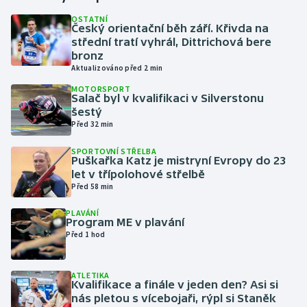
OSTATNÍ
Český orientační běh září. Křivda na
Gymnastika
střední tratí vyhrál, Dittrichová bere
bronz
Házená
Aktualizováno před 2 min
MOTORSPORT
Jezdectví
Salač byl v kvalifikaci v Silverstonu
šestý
Před 32 min
Judo
SPORTOVNÍ STŘELBA
Puškařka Katz je mistryní Evropy do 23
Krasobruslení
let v třípolohové střelbě
Před 58 min
Lezení
PLAVÁNÍ
Program ME v plavání
Lyže a snowboard
Před 1 hod
Moderní pětiboj
ATLETIKA
Kvalifikace a finále v jeden den? Asi si
Motorsport
nás pletou s vícebojaři, rýpl si Staněk