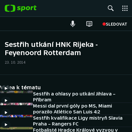
POPULÁRNÍ
SLEDOVAT
Fotbal
Sestřih utkání HNK Rijeka -
Feyenoord Rotterdam
Hokej
23. 10. 2014
Tenis
Atletika
Videa k tématu
Cyklistika
Sestřih a ohlasy po utkání Jihlava –
Příbram
Messi dal první góly po MS, Miami
DALŠÍ SPORTY
porazilo Atlético San Luis 4:2
Sestřih kvalifikace Ligy mistryň Slavia
Americký fotbal
NEPŘEHLÉDNĚTE
Praha – Rangers FC
Fotbalisté Hradce Králové vyzvou v