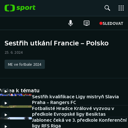
POPULÁRNÍ
SLEDOVAT
Fotbal
Sestřih utkání Francie – Polsko
Hokej
25. 6. 2024
Tenis
ME ve fotbale 2024
Atletika
Videa k tématu
Cyklistika
Sestřih kvalifikace Ligy mistryň Slavia
Praha – Rangers FC
DALŠÍ SPORTY
Fotbalisté Hradce Králové vyzvou v
předkole Evropské ligy Besiktas
Americký fotbal
NEPŘEHLÉDNĚTE
Jablonec čeká ve 3. předkole Konferenční
ligy RFS Riga