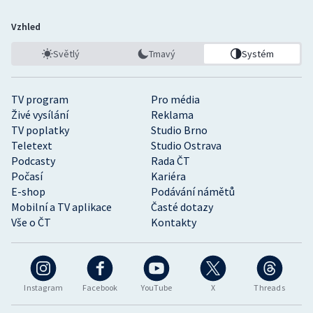
Vzhled
Světlý
Tmavý
Systém
TV program
Pro média
Živé vysílání
Reklama
TV poplatky
Studio Brno
Teletext
Studio Ostrava
Podcasty
Rada ČT
Počasí
Kariéra
E-shop
Podávání námětů
Mobilní a TV aplikace
Časté dotazy
Vše o ČT
Kontakty
Instagram
Facebook
YouTube
X
Threads