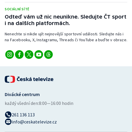
Stolní tenis
SOCIÁLNÍ SÍTĚ
Odteď vám už nic neunikne. Sledujte ČT sport
Triatlon
i na dalších platformách.
Veslování
Nenechte si nikde ujít nejnovější sportovní události. Sledujte nás i
na Facebooku, X, Instagramu, Threads či YouTube a buďte v obraze.
Vodní slalom
Volejbal
Ostatní
Divácké centrum
každý všední den:
8:00—16:00 hodin
261 136 113
info@ceskatelevize.cz