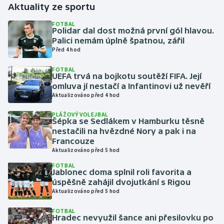
Aktuality ze sportu
Gymnastika
FOTBAL
Polidar dal dost možná první gól hlavou.
Palici nemám úplně špatnou, zářil
Házená
Před 4 hod
FOTBAL
Jezdectví
UEFA trvá na bojkotu soutěží FIFA. Její
omluva jí nestačí a Infantinovi už nevěří
Judo
Aktualizováno před 4 hod
PLÁŽOVÝ VOLEJBAL
Krasobruslení
Šépka se Sedlákem v Hamburku těsně
nestačili na hvězdné Nory a pak i na
Francouze
Lezení
Aktualizováno před 5 hod
FOTBAL
Lyže a snowboard
Jablonec doma splnil roli favorita a
úspěšně zahájil dvojutkání s Rigou
Moderní pětiboj
Aktualizováno před 5 hod
FOTBAL
Motorsport
Hradec nevyužil šance ani přesilovku po