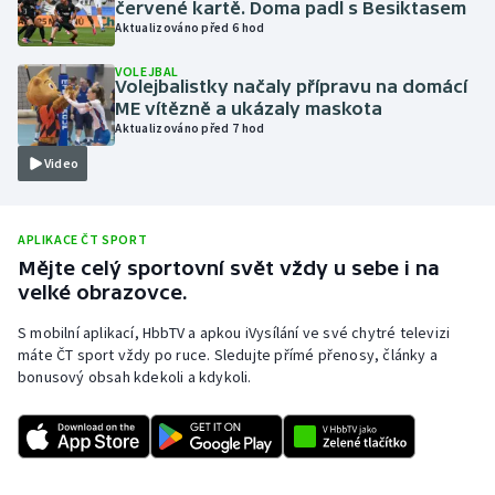
červené kartě. Doma padl s Besiktasem
Aktualizováno před 6 hod
Olympijské hry
VOLEJBAL
Parasport
Volejbalistky načaly přípravu na domácí
ME vítězně a ukázaly maskota
Aktualizováno před 7 hod
Plavání
Video
Plážový volejbal
APLIKACE ČT SPORT
Ragby
Mějte celý sportovní svět vždy u sebe i na
velké obrazovce.
Rychlobruslení
S mobilní aplikací, HbbTV a apkou iVysílání ve své chytré televizi
Rychlostní kanoistika
máte ČT sport vždy po ruce. Sledujte přímé přenosy, články a
bonusový obsah kdekoli a kdykoli.
Short track
Sportovní střelba