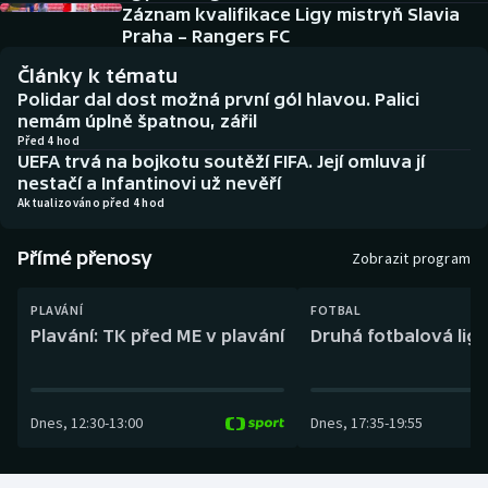
Baseball a softbal
Soutěže
Záznam kvalifikace Ligy mistryň Slavia
Praha – Rangers FC
Basketbal
Historické návraty
Články k tématu
Polidar dal dost možná první gól hlavou. Palici
Biatlon
Aplikace ČT sport
nemám úplně špatnou, zářil
Před 4 hod
UEFA trvá na bojkotu soutěží FIFA. Její omluva jí
Boby a skeleton
AZ kvíz
nestačí a Infantinovi už nevěří
Aktualizováno před 4 hod
Box
Přímé přenosy
Zobrazit program
Curling
PLAVÁNÍ
FOTBAL
Dostihy
Plavání: TK před ME v plavání
Druhá fotbalová liga
Florbal
Dnes
,
12:30
-
13:00
Dnes
,
17:35
-
19:55
Futsal
Golf