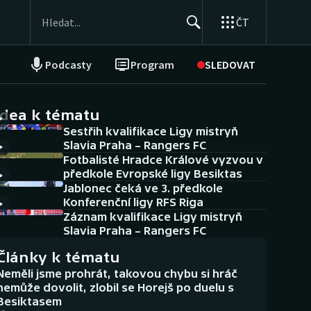
ČT
Podcasty
Program
SLEDOVAT
NEPŘEHLÉDNĚTE
Soutěže
idea k tématu
Sestřih kvalifikace Ligy mistryň
Historické návraty
Slavia Praha – Rangers FC
Fotbalisté Hradce Králové vyzvou v
Aplikace ČT sport
předkole Evropské ligy Besiktas
Jablonec čeká ve 3. předkole
AZ kvíz
Konferenční ligy RFS Riga
Záznam kvalifikace Ligy mistryň
Slavia Praha – Rangers FC
Články k tématu
Neměli jsme prohrát, takovou chybu si hráč
nemůže dovolit, zlobil se Horejš po duelu s
Besiktasem