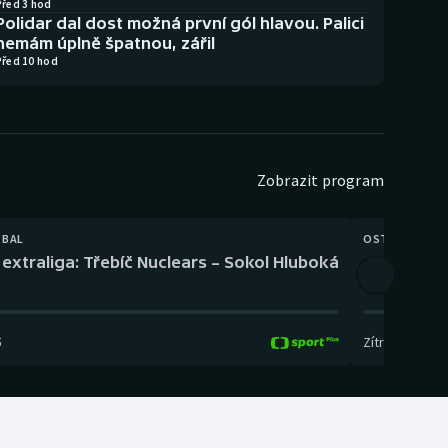
Před 3 hod
Polidar dal dost možná první gól hlavou. Palici
nemám úplně špatnou, zářil
Před 10 hod
Zobrazit program
TBAL
OSTATNÍ
extraliga: Třebíč Nuclears – Sokol Hluboká
Orientační
5
Zítra
,
14:00
-
17