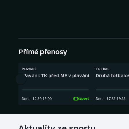
Curling
Dostihy
Florbal
Futsal
Přímé přenosy
Golf
PLAVÁNÍ
FOTBAL
Gymnastika
Plavání: TK před ME v plavání
Druhá fotbalov
Dnes
,
12:30
-
13:00
Dnes
,
17:35
-
19:55
Aktuality ze sportu