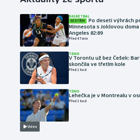
BASKETBAL
Po deseti výhrách p
SESTŘIH
Minnesota s Joklovou doma
Angeles 82:89
Před 47 min
TENIS
V Torontu už bez Češek: Ba
skončila ve třetím kole
Před 1 hod
TENIS
Lehečka je v Montrealu v os
Před 1 hod
Video