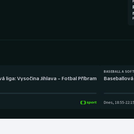
Moderní pětiboj
Triatlon
Motorsport
Veslování
Olympijské hry
Vodní slalom
Parasport
Volejbal
Plavání
Ostatní
BASEBALL A SOF
Plážový volejbal
á liga: Vysočina Jihlava – Fotbal Příbram
Baseballová 
Dnes
,
18:55
-
22:1