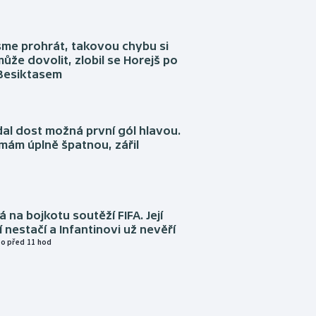
sme prohrát, takovou chybu si
ůže dovolit, zlobil se Horejš po
 Besiktasem
dal dost možná první gól hlavou.
emám úplně špatnou, zářil
á na bojkotu soutěží FIFA. Její
í nestačí a Infantinovi už nevěří
o před 11 hod