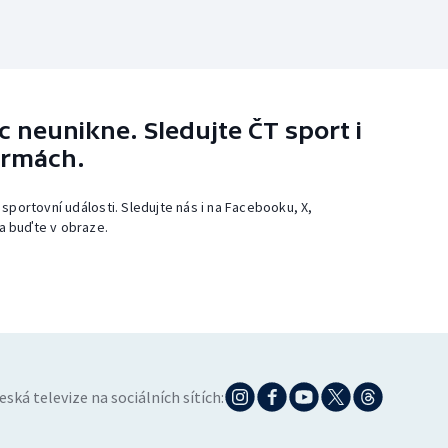
 neunikne. Sledujte ČT sport i
ormách.
 sportovní události. Sledujte nás i na Facebooku, X,
a buďte v obraze.
eská televize na sociálních sítích: