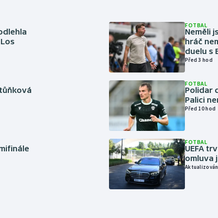
FOTBAL
odlehla
Neměli j
 Los
hráč nem
duelu s
Před 3 hod
FOTBAL
rtůňková
Polidar 
Palici n
Před 10 hod
FOTBAL
mifinále
UEFA trv
omluva j
Aktualizován