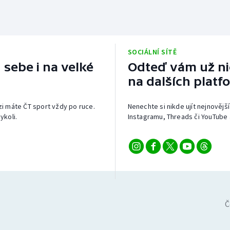
SOCIÁLNÍ SÍTĚ
 sebe i na velké
Odteď vám už nic
na dalších platf
izi máte ČT sport vždy po ruce.
Nenechte si nikde ujít nejnovější
ykoli.
Instagramu, Threads či YouTube 
Č