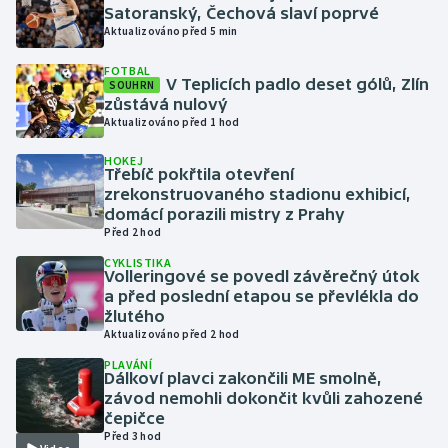
Satoranský, Čechová slaví poprvé
Aktualizováno před 5 min
Gymnastika
FOTBAL
V Teplicích padlo deset gólů, Zlín
SOUHRN
Házená
zůstává nulový
Aktualizováno před 1 hod
Jezdectví
HOKEJ
Třebíč pokřtila otevření
Judo
zrekonstruovaného stadionu exhibicí,
domácí porazili mistry z Prahy
Před 2 hod
Krasobruslení
CYKLISTIKA
Volleringové se povedl závěrečný útok
Lezení
a před poslední etapou se převlékla do
žlutého
Lyže a snowboard
Aktualizováno před 2 hod
PLAVÁNÍ
Dálkoví plavci zakončili ME smolně,
Moderní pětiboj
závod nemohli dokončit kvůli zahozené
čepičce
Motorsport
Před 3 hod