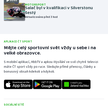
Video
MOTORSPORT
Olympijské hry
Salač byl v kvalifikaci v Silverstonu
šestý
Aktualizováno před 3 hod
Parasport
Plavání
Plážový volejbal
APLIKACE ČT SPORT
Mějte celý sportovní svět vždy u sebe i na
velké obrazovce.
Ragby
S mobilní aplikací, HbbTV a apkou iVysílání ve své chytré televizi
Rychlobruslení
máte ČT sport vždy po ruce. Sledujte přímé přenosy, články a
bonusový obsah kdekoli a kdykoli.
Rychlostní kanoistika
Short track
Sportovní střelba
SOCIÁLNÍ SÍTĚ