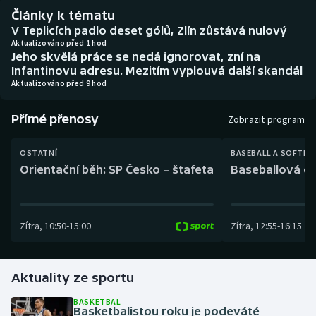
Baseball a softbal
Soutěže
Články k tématu
V Teplicích padlo deset gólů, Zlín zůstává nulový
Basketbal
Historické návraty
Aktualizováno před 1 hod
Jeho skvělá práce se nedá ignorovat, zní na
Infantinovu adresu. Mezitím vyplouvá další skandál
Biatlon
Aplikace ČT sport
Aktualizováno před 9 hod
Boby a skeleton
AZ kvíz
Přímé přenosy
Zobrazit program
Box
OSTATNÍ
BASEBALL A SOFTBA
Orientační běh: SP Česko – štafeta
Baseballová ex
Curling
Dostihy
Zítra
,
10:50
-
15:00
Zítra
,
12:55
-
16:15
Florbal
Aktuality ze sportu
Futsal
BASKETBAL
Basketbalistou roku je podeváté
Golf