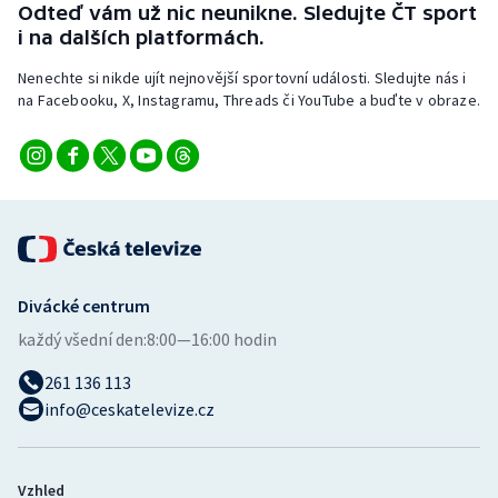
Odteď vám už nic neunikne. Sledujte ČT sport
Stolní tenis
i na dalších platformách.
Triatlon
Nenechte si nikde ujít nejnovější sportovní události. Sledujte nás i
na Facebooku, X, Instagramu, Threads či YouTube a buďte v obraze.
Veslování
Vodní slalom
Volejbal
Ostatní
Divácké centrum
každý všední den:
8:00—16:00 hodin
261 136 113
info@ceskatelevize.cz
Vzhled