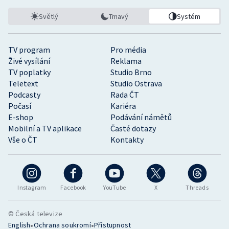
Světlý
Tmavý
Systém
TV program
Pro média
Živé vysílání
Reklama
TV poplatky
Studio Brno
Teletext
Studio Ostrava
Podcasty
Rada ČT
Počasí
Kariéra
E-shop
Podávání námětů
Mobilní a TV aplikace
Časté dotazy
Vše o ČT
Kontakty
Instagram
Facebook
YouTube
X
Threads
© Česká televize
•
•
English
Ochrana soukromí
Přístupnost