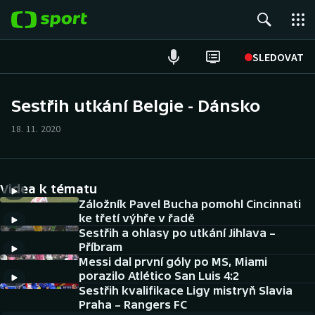
POPULÁRNÍ
SLEDOVAT
Fotbal
Sestřih utkání Belgie - Dánsko
Hokej
18. 11. 2020
Tenis
Videa k tématu
Atletika
Záložník Pavel Bucha pomohl Cincinnati
ke třetí výhře v řadě
Cyklistika
Sestřih a ohlasy po utkání Jihlava –
Příbram
DALŠÍ SPORTY
Messi dal první góly po MS, Miami
porazilo Atlético San Luis 4:2
Americký fotbal
Sestřih kvalifikace Ligy mistryň Slavia
NEPŘEHLÉDNĚTE
Praha – Rangers FC