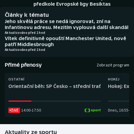
Baseball a softbal
Soutěže
předkole Evropské ligy Besiktas
Články k tématu
Basketbal
Historické návraty
Jeho skvělá práce se nedá ignorovat, zní na
Infantinovu adresu. Mezitím vyplouvá další skandál
Biatlon
Aplikace ČT sport
Aktualizováno před 2 hod
Vítek definitivně opouští Manchester United, nově
patří Middlesbrough
Boby a skeleton
AZ kvíz
Aktualizováno před 2 hod
Box
Přímé přenosy
Zobrazit program
Curling
OSTATNÍ
HOKEJ
Orientační běh: SP Česko – střední trať
Hokej: Exh
Dostihy
Florbal
14:00
-
17:50
Dnes
,
16:55
-
19
ŽIVĚ
Futsal
Aktuality ze sportu
Golf