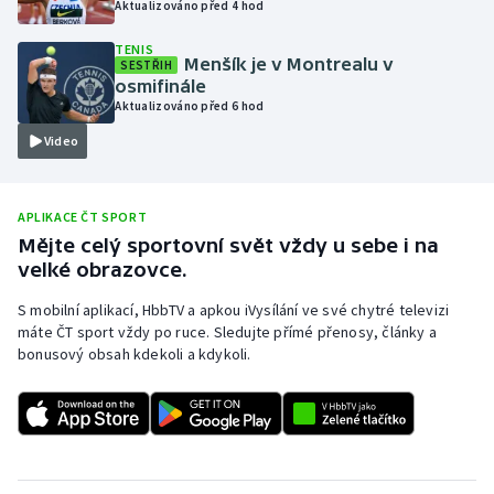
Aktualizováno před 4 hod
Olympijské hry
TENIS
Menšík je v Montrealu v
SESTŘIH
Parasport
osmifinále
Aktualizováno před 6 hod
Plavání
Video
Plážový volejbal
APLIKACE ČT SPORT
Ragby
Mějte celý sportovní svět vždy u sebe i na
velké obrazovce.
Rychlobruslení
S mobilní aplikací, HbbTV a apkou iVysílání ve své chytré televizi
máte ČT sport vždy po ruce. Sledujte přímé přenosy, články a
Rychlostní kanoistika
bonusový obsah kdekoli a kdykoli.
Short track
Sportovní střelba