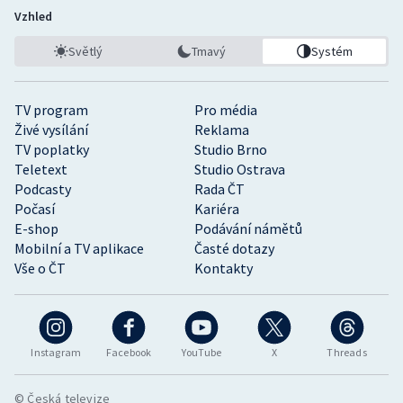
Vzhled
Světlý
Tmavý
Systém
TV program
Pro média
Živé vysílání
Reklama
TV poplatky
Studio Brno
Teletext
Studio Ostrava
Podcasty
Rada ČT
Počasí
Kariéra
E-shop
Podávání námětů
Mobilní a TV aplikace
Časté dotazy
Vše o ČT
Kontakty
Instagram
Facebook
YouTube
X
Threads
© Česká televize