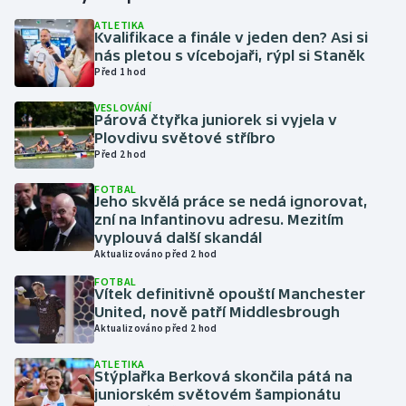
ATLETIKA
Kvalifikace a finále v jeden den? Asi si
Gymnastika
nás pletou s vícebojaři, rýpl si Staněk
Před 1 hod
Házená
VESLOVÁNÍ
Párová čtyřka juniorek si vyjela v
Jezdectví
Plovdivu světové stříbro
Před 2 hod
Judo
FOTBAL
Jeho skvělá práce se nedá ignorovat,
Krasobruslení
zní na Infantinovu adresu. Mezitím
vyplouvá další skandál
Aktualizováno před 2 hod
Lezení
FOTBAL
Vítek definitivně opouští Manchester
Lyže a snowboard
United, nově patří Middlesbrough
Aktualizováno před 2 hod
Moderní pětiboj
ATLETIKA
Stýplařka Berková skončila pátá na
Motorsport
juniorském světovém šampionátu