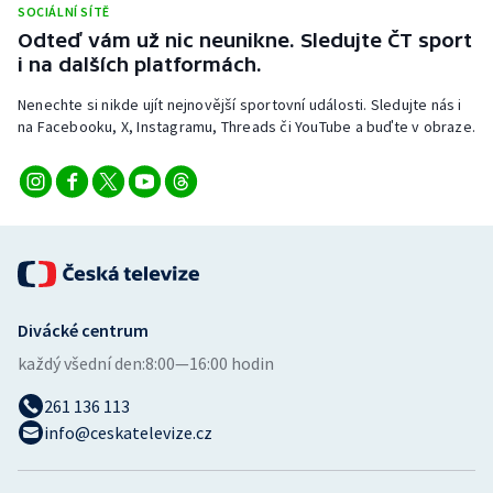
SOCIÁLNÍ SÍTĚ
Stolní tenis
Odteď vám už nic neunikne. Sledujte ČT sport
i na dalších platformách.
Triatlon
Nenechte si nikde ujít nejnovější sportovní události. Sledujte nás i
Veslování
na Facebooku, X, Instagramu, Threads či YouTube a buďte v obraze.
Vodní slalom
Volejbal
Ostatní
Divácké centrum
každý všední den:
8:00—16:00 hodin
261 136 113
info@ceskatelevize.cz