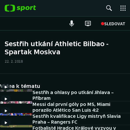
POPULÁRNÍ
SLEDOVAT
Fotbal
Sestřih utkání Athletic Bilbao -
Spartak Moskva
Hokej
22. 2. 2018
Tenis
Atletika
Videa k tématu
Cyklistika
Sestřih a ohlasy po utkání Jihlava –
Příbram
Messi dal první góly po MS, Miami
DALŠÍ SPORTY
porazilo Atlético San Luis 4:2
Sestřih kvalifikace Ligy mistryň Slavia
Americký fotbal
NEPŘEHLÉDNĚTE
Praha – Rangers FC
Fotbalisté Hradce Králové vyzvou v