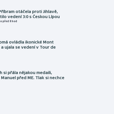
Příbram otáčela proti Jihlavě,
atilo vedení 3:0 s Českou Lípou
o před 8 hod
omá ovládla ikonické Mont
a ujala se vedení v Tour de
 si přála nějakou medaili,
 Manuel před ME. Tlak si nechce