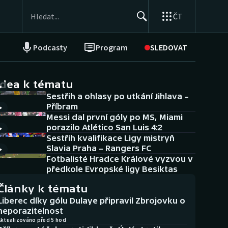
ČT
Podcasty
Program
SLEDOVAT
NEPŘEHLÉDNĚTE
Soutěže
idea k tématu
Sestřih a ohlasy po utkání Jihlava –
Historické návraty
Příbram
Messi dal první góly po MS, Miami
Aplikace ČT sport
porazilo Atlético San Luis 4:2
Sestřih kvalifikace Ligy mistryň
AZ kvíz
Slavia Praha – Rangers FC
Fotbalisté Hradce Králové vyzvou v
předkole Evropské ligy Besiktas
Články k tématu
Liberec díky gólu Dulaye připravil Zbrojovku o
neporazitelnost
Aktualizováno před 5 hod