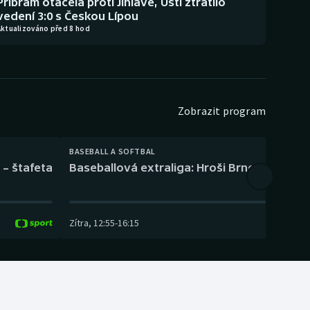
Příbram otáčela proti Jihlavě, Ústí ztratilo
vedení 3:0 s Českou Lípou
Aktualizováno před 8 hod
Zobrazit program
BASEBALL A SOFTBAL
 – štafeta
Baseballová extraliga: Hroši Brno – Eagles
Zítra
,
12:55
-
16:15