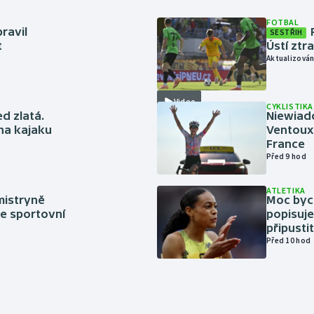
FOTBAL
ravil
SESTŘIH
t
Ústí ztr
Aktualizován
Video
CYKLISTIKA
ed zlatá.
Niewiad
 na kajaku
Ventoux 
France
Před 9 hod
ATLETIKA
mistryně
Moc bych
ze sportovní
popisuje
připustit
Před 10 hod