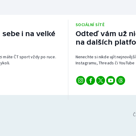
SOCIÁLNÍ SÍTĚ
 sebe i na velké
Odteď vám už nic
na dalších platf
izi máte ČT sport vždy po ruce.
Nenechte si nikde ujít nejnovější
ykoli.
Instagramu, Threads či YouTube 
Č