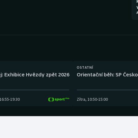
Moderní pětiboj
Triatlon
Motorsport
Veslování
Olympijské hry
Vodní slalom
Parasport
Volejbal
Plavání
Ostatní
OSTATNÍ
j: Exhibice Hvězdy zpět 2026
Orientační běh: SP Česko
Plážový volejbal
16:55
-
19:30
Zítra
,
10:50
-
15:00