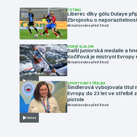
FOTBAL
Liberec díky gólu Dulaye přip
Zbrojovku o neporazitelnos
Aktualizováno před 5 hod
VODNÍ SLALOM
Další juniorská medaile a hn
Kočířová je mistryní Evropy
Aktualizováno před 8 hod
Video
SPORTOVNÍ STŘELBA
Šindlerová vybojovala titul 
Evropy do 23 let ve střelbě 
pistole
Aktualizováno před 8 hod
Video