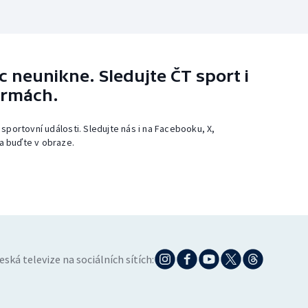
 neunikne. Sledujte ČT sport i
ormách.
 sportovní události. Sledujte nás i na Facebooku, X,
a buďte v obraze.
eská televize na sociálních sítích: