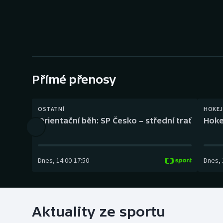
Curling
Dostihy
Florbal
Futsal
Přímé přenosy
Golf
OSTATNÍ
HOKEJ
Orientační běh: SP Česko – střední trať
Hoke
Gymnastika
Dnes
,
14:00
-
17:50
Dnes
,
Aktuality ze sportu