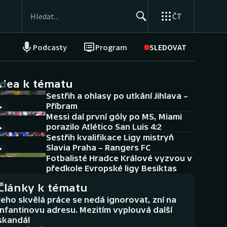
ČT
Podcasty
Program
SLEDOVAT
NEPŘEHLÉDNĚTE
Soutěže
idea k tématu
Sestřih a ohlasy po utkání Jihlava –
Historické návraty
Příbram
Messi dal první góly po MS, Miami
Aplikace ČT sport
porazilo Atlético San Luis 4:2
Sestřih kvalifikace Ligy mistryň
AZ kvíz
Slavia Praha – Rangers FC
Fotbalisté Hradce Králové vyzvou v
předkole Evropské ligy Besiktas
Články k tématu
Jeho skvělá práce se nedá ignorovat, zní na
Infantinovu adresu. Mezitím vyplouvá další
skandál