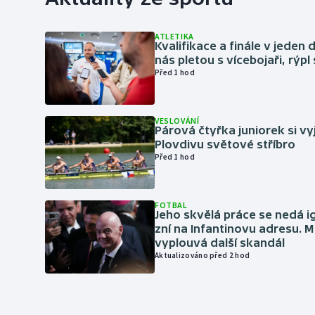
ATLETIKA
Kvalifikace a finále v jeden d
nás pletou s vícebojaři, rýpl
Před 1 hod
VESLOVÁNÍ
Párová čtyřka juniorek si vy
Plovdivu světové stříbro
Před 1 hod
FOTBAL
Jeho skvělá práce se nedá i
zní na Infantinovu adresu. M
vyplouvá další skandál
Aktualizováno před 2 hod