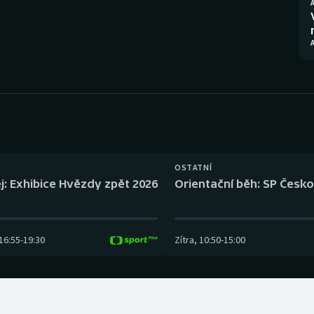
Moderní pětiboj
Triatlon
Motorsport
Veslování
Olympijské hry
Vodní slalom
Parasport
Volejbal
Plavání
Ostatní
OSTATNÍ
Plážový volejbal
j: Exhibice Hvězdy zpět 2026
Orientační běh: SP Česko
16:55
-
19:30
Zítra
,
10:50
-
15:00