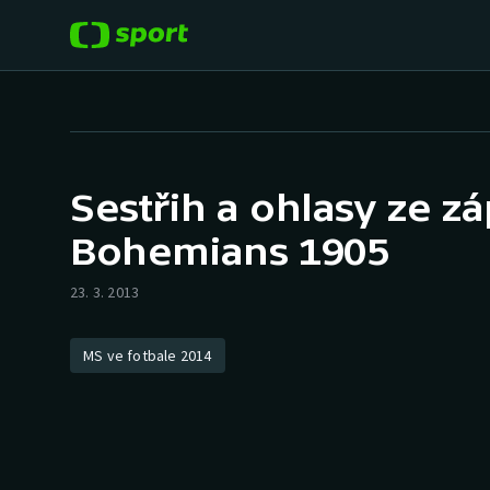
POPULÁRNÍ
DALŠÍ SPORTY
Fotbal
Americký fotbal
Sestřih a ohlasy ze z
Hokej
Baseball a softbal
Bohemians 1905
Tenis
Basketbal
23. 3. 2013
Atletika
Biatlon
MS ve fotbale 2014
Cyklistika
Boby a skeleton
Box