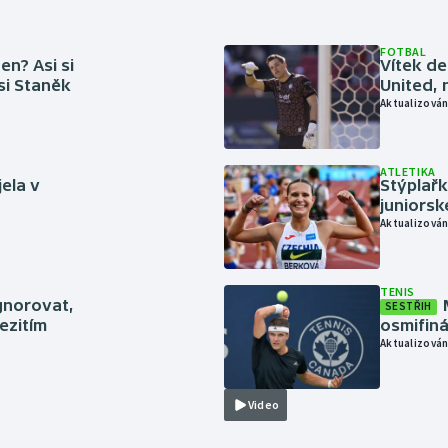
FOTBAL
en? Asi si
Vítek de
 si Staněk
United, 
Aktualizován
ATLETIKA
jela v
Stýplařk
juniors
Aktualizován
TENIS
gnorovat,
SESTŘIH
ezitím
osmifiná
Aktualizován
Video