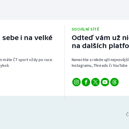
SOCIÁLNÍ SÍTĚ
 sebe i na velké
Odteď vám už nic
na dalších platf
izi máte ČT sport vždy po ruce.
Nenechte si nikde ujít nejnovější
ykoli.
Instagramu, Threads či YouTube 
Č