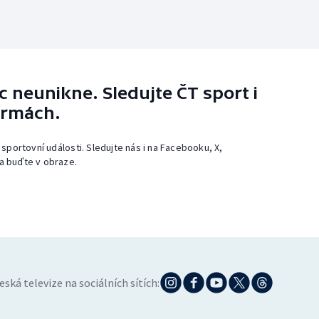
 neunikne. Sledujte ČT sport i
ormách.
 sportovní události. Sledujte nás i na Facebooku, X,
a buďte v obraze.
eská televize na sociálních sítích: