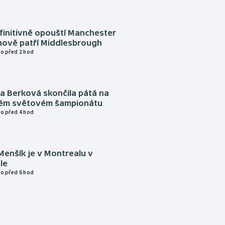
finitivně opouští Manchester
nově patří Middlesbrough
o před 2 hod
a Berková skončila pátá na
kém světovém šampionátu
o před 4 hod
Menšík je v Montrealu v
le
o před 6 hod