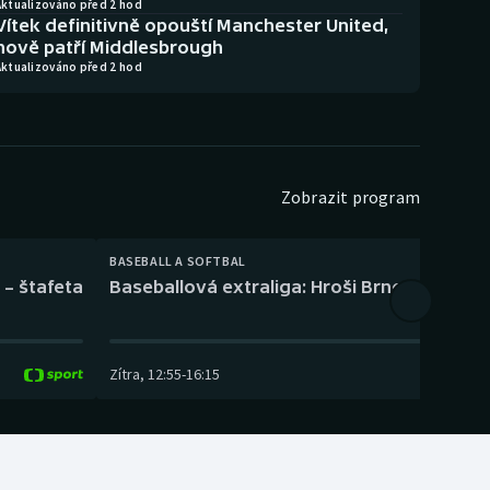
Aktualizováno před 2 hod
Vítek definitivně opouští Manchester United,
nově patří Middlesbrough
Aktualizováno před 2 hod
Zobrazit program
BASEBALL A SOFTBAL
 – štafeta
Baseballová extraliga: Hroši Brno – Eagles
Zítra
,
12:55
-
16:15