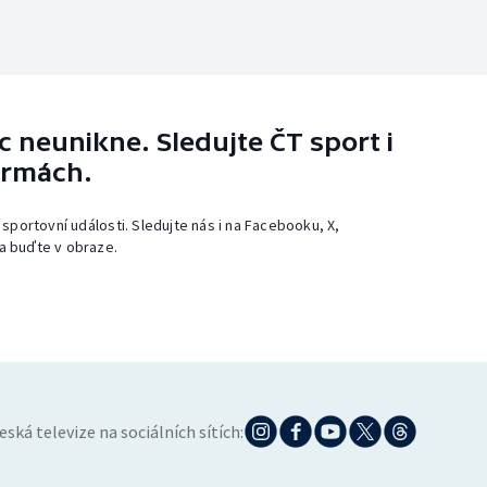
 neunikne. Sledujte ČT sport i
ormách.
 sportovní události. Sledujte nás i na Facebooku, X,
a buďte v obraze.
eská televize na sociálních sítích: