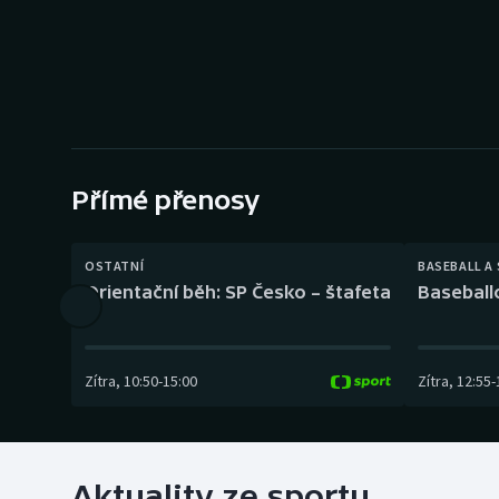
Curling
Dostihy
Florbal
Futsal
Přímé přenosy
Golf
OSTATNÍ
BASEBALL A
Gymnastika
Orientační běh: SP Česko – štafeta
Baseball
Zítra
,
10:50
-
15:00
Zítra
,
12:55
-
Aktuality ze sportu