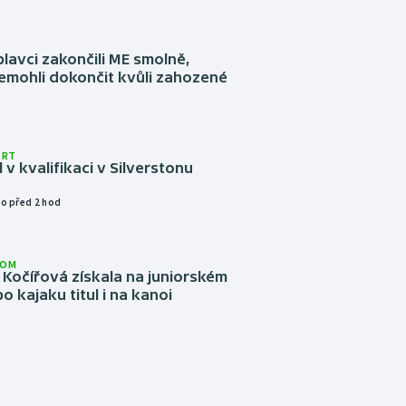
plavci zakončili ME smolně,
emohli dokončit kvůli zahozené
ORT
l v kvalifikaci v Silverstonu
o před 2 hod
LOM
Kočířová získala na juniorském
o kajaku titul i na kanoi