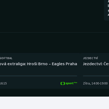
Moderní pětiboj
Triatlon
Motorsport
Veslování
Olympijské hry
Vodní slalom
Parasport
Volejbal
Plavání
Ostatní
 SOFTBAL
JEZDECTVÍ
Plážový volejbal
ová extraliga: Hroši Brno – Eagles Praha
Jezdectví: Č
16:15
Zítra
,
14:00
-
19:00