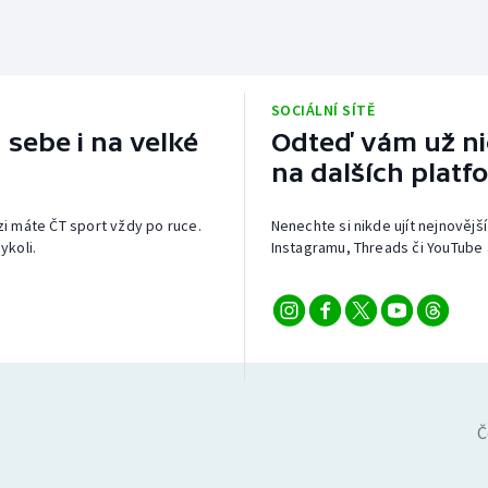
SOCIÁLNÍ SÍTĚ
 sebe i na velké
Odteď vám už nic
na dalších platf
izi máte ČT sport vždy po ruce.
Nenechte si nikde ujít nejnovější
ykoli.
Instagramu, Threads či YouTube 
Č