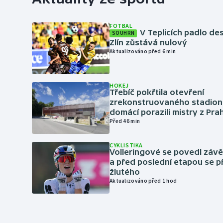
FOTBAL
V Teplicích padlo de
SOUHRN
Zlín zůstává nulový
Aktualizováno před 6 min
HOKEJ
Třebíč pokřtila otevření
zrekonstruovaného stadionu
domácí porazili mistry z Pra
Před 46 min
CYKLISTIKA
Volleringové se povedl záv
a před poslední etapou se p
žlutého
Aktualizováno před 1 hod