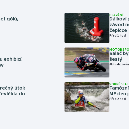
PLAVÁNÍ
set gólů,
Dálkoví 
závod n
čepičce
Před 1 hod
MOTORSP
Salač by
 exhibicí,
šestý
hy
Aktualizován
VODNÍ SLA
ěrečný útok
Famózní 
řevlékla do
ME den p
Před 2 hod