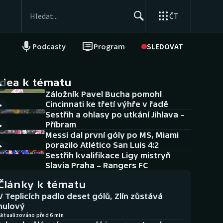
ČT
Podcasty
Program
SLEDOVAT
NEPŘEHLÉDNĚTE
Soutěže
idea k tématu
Záložník Pavel Bucha pomohl
Historické návraty
Cincinnati ke třetí výhře v řadě
Sestřih a ohlasy po utkání Jihlava –
Aplikace ČT sport
Příbram
Messi dal první góly po MS, Miami
AZ kvíz
porazilo Atlético San Luis 4:2
Sestřih kvalifikace Ligy mistryň
Slavia Praha – Rangers FC
Články k tématu
V Teplicích padlo deset gólů, Zlín zůstává
nulový
Aktualizováno před 6 min