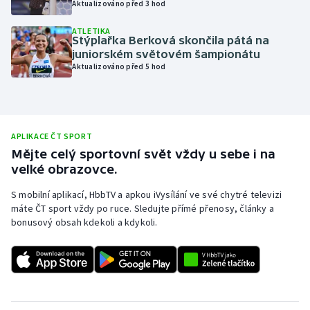
Aktualizováno před 3 hod
Olympijské hry
ATLETIKA
Stýplařka Berková skončila pátá na
Parasport
juniorském světovém šampionátu
Aktualizováno před 5 hod
Plavání
Plážový volejbal
APLIKACE ČT SPORT
Ragby
Mějte celý sportovní svět vždy u sebe i na
velké obrazovce.
Rychlobruslení
S mobilní aplikací, HbbTV a apkou iVysílání ve své chytré televizi
máte ČT sport vždy po ruce. Sledujte přímé přenosy, články a
Rychlostní kanoistika
bonusový obsah kdekoli a kdykoli.
Short track
Sportovní střelba