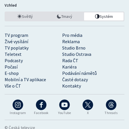
Vzhled
Světlý
Tmavý
Systém
TV program
Pro média
Živé vysílání
Reklama
TV poplatky
Studio Brno
Teletext
Studio Ostrava
Podcasty
Rada ČT
Počasí
Kariéra
E-shop
Podávání námětů
Mobilní a TV aplikace
Časté dotazy
Vše o ČT
Kontakty
Instagram
Facebook
YouTube
X
Threads
© Česká televize