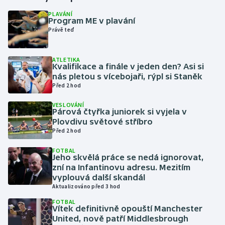
PLAVÁNÍ
Program ME v plavání
Gymnastika
Právě teď
Házená
ATLETIKA
Kvalifikace a finále v jeden den? Asi si
Jezdectví
nás pletou s vícebojaři, rýpl si Staněk
Před 2 hod
Judo
VESLOVÁNÍ
Párová čtyřka juniorek si vyjela v
Krasobruslení
Plovdivu světové stříbro
Před 2 hod
Lezení
FOTBAL
Jeho skvělá práce se nedá ignorovat,
Lyže a snowboard
zní na Infantinovu adresu. Mezitím
vyplouvá další skandál
Aktualizováno před 3 hod
Moderní pětiboj
FOTBAL
Vítek definitivně opouští Manchester
Motorsport
United, nově patří Middlesbrough