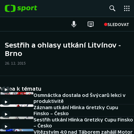
POPULÁRNÍ
SLEDOVAT
Fotbal
Sestřih a ohlasy utkání Litvínov -
Brno
Hokej
26. 12. 2015
Tenis
Atletika
Videa k tématu
Cyklistika
Osmnáctka dostala od Švýcarů lekci v
produktivitě
Záznam utkání Hlinka Gretzky Cupu
DALŠÍ SPORTY
Finsko – Česko
Sestřih utkání Hlinka Gretzky Cupu Finsko
Americký fotbal
NEPŘEHLÉDNĚTE
– Česko
Vítězstvím 4:0 nad Táborem zahájil Motor