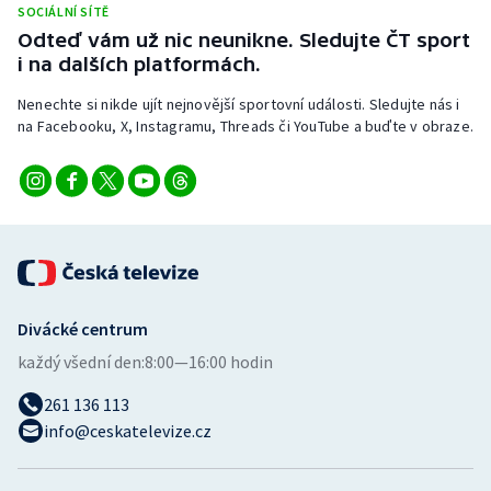
SOCIÁLNÍ SÍTĚ
Stolní tenis
Odteď vám už nic neunikne. Sledujte ČT sport
i na dalších platformách.
Triatlon
Nenechte si nikde ujít nejnovější sportovní události. Sledujte nás i
Veslování
na Facebooku, X, Instagramu, Threads či YouTube a buďte v obraze.
Vodní slalom
Volejbal
Ostatní
Divácké centrum
každý všední den:
8:00—16:00 hodin
261 136 113
info@ceskatelevize.cz