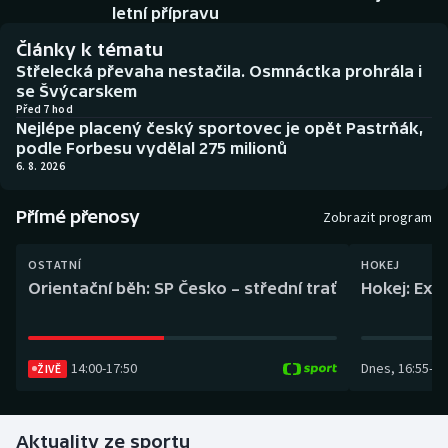
Baseball a softbal
Soutěže
letní přípravu
Články k tématu
Basketbal
Historické návraty
Střelecká převaha nestačila. Osmnáctka prohrála i
se Švýcarskem
Biatlon
Aplikace ČT sport
Před 7 hod
Nejlépe placený český sportovec je opět Pastrňák,
podle Forbesu vydělal 275 milionů
Boby a skeleton
AZ kvíz
6. 8. 2026
Box
Přímé přenosy
Zobrazit program
Curling
OSTATNÍ
HOKEJ
Orientační běh: SP Česko – střední trať
Hokej: Exh
Dostihy
Florbal
14:00
-
17:50
Dnes
,
16:55
-
19
ŽIVĚ
Futsal
Aktuality ze sportu
Golf