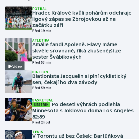
FOTBAL
Hradec Králové kvůli pohárům odehraje
Gymnastika
ligový zápas se Zbrojovkou až na
začátku září
Házená
Před 19 min
ATLETIKA
Jezdectví
Amálie fandí Apoleně. Hlavy máme
skvěle srovnané, říká zkušenější ze
sester Švábíkových
Judo
Před 53 min
Video
BIATLON
Krasobruslení
Biatlonista Jacquelin si plní cyklistický
sen, čekají ho dva závody
Lezení
Před 59 min
BASKETBAL
Lyže a snowboard
Po deseti výhrách podlehla
SESTŘIH
Minnesota s Joklovou doma Los Angeles
82:89
Moderní pětiboj
Před 2 hod
TENIS
Motorsport
V Torontu už bez Češek: Bartůňková