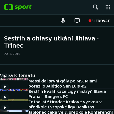
POPULÁRNÍ
SLEDOVAT
Fotbal
Sestřih a ohlasy utkání Jihlava -
Třinec
Hokej
20. 4. 2019
Tenis
Atletika
Videa k tématu
Cyklistika
Messi dal první góly po MS, Miami
porazilo Atlético San Luis 4:2
Sestřih kvalifikace Ligy mistryň Slavia
DALŠÍ SPORTY
Praha – Rangers FC
Fotbalisté Hradce Králové vyzvou v
Americký fotbal
NEPŘEHLÉDNĚTE
předkole Evropské ligy Besiktas
Jablonec čeká ve 3. předkole Konferenční