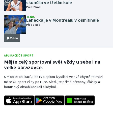
skončila ve třetím kole
Olympijské hry
Před 2 hod
TENIS
Parasport
Lehečka je v Montrealu v osmifinále
Před 3 hod
Plavání
Video
Plážový volejbal
Ragby
APLIKACE ČT SPORT
Mějte celý sportovní svět vždy u sebe i na
velké obrazovce.
Rychlobruslení
S mobilní aplikací, HbbTV a apkou iVysílání ve své chytré televizi
Rychlostní kanoistika
máte ČT sport vždy po ruce. Sledujte přímé přenosy, články a
bonusový obsah kdekoli a kdykoli.
Short track
Sportovní střelba