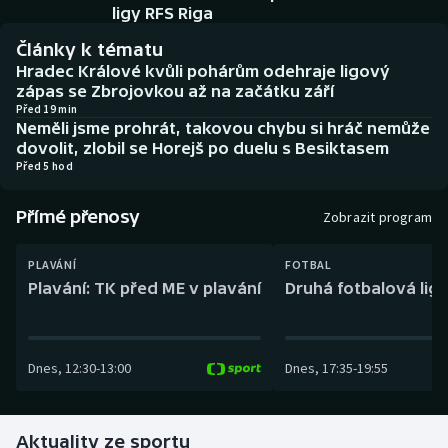
Baseball a softbal
Soutěže
ligy RFS Riga
Články k tématu
Basketbal
Historické návraty
Hradec Králové kvůli pohárům odehraje ligový
zápas se Zbrojovkou až na začátku září
Biatlon
Aplikace ČT sport
Před 19 min
Neměli jsme prohrát, takovou chybu si hráč nemůže
dovolit, zlobil se Horejš po duelu s Besiktasem
Boby a skeleton
AZ kvíz
Před 5 hod
Box
Přímé přenosy
Zobrazit program
Curling
PLAVÁNÍ
FOTBAL
Plavání: TK před ME v plavání
Druhá fotbalová liga
Dostihy
Florbal
Dnes
,
12:30
-
13:00
Dnes
,
17:35
-
19:55
Futsal
Aktuality ze sportu
Golf