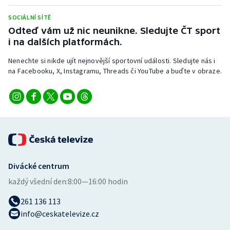
Stolní tenis
SOCIÁLNÍ SÍTĚ
Odteď vám už nic neunikne. Sledujte ČT sport
Triatlon
i na dalších platformách.
Veslování
Nenechte si nikde ujít nejnovější sportovní události. Sledujte nás i
na Facebooku, X, Instagramu, Threads či YouTube a buďte v obraze.
Vodní slalom
Volejbal
Ostatní
Divácké centrum
každý všední den:
8:00—16:00 hodin
261 136 113
info@ceskatelevize.cz