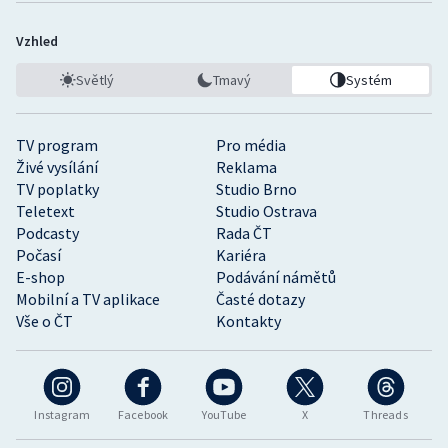
Vzhled
Světlý
Tmavý
Systém
TV program
Pro média
Živé vysílání
Reklama
TV poplatky
Studio Brno
Teletext
Studio Ostrava
Podcasty
Rada ČT
Počasí
Kariéra
E-shop
Podávání námětů
Mobilní a TV aplikace
Časté dotazy
Vše o ČT
Kontakty
Instagram
Facebook
YouTube
X
Threads