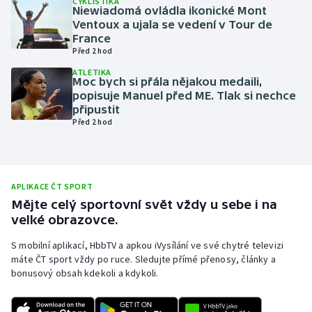
CYKLISTIKA
Niewiadomá ovládla ikonické Mont
Olympijské hry
Ventoux a ujala se vedení v Tour de
France
Před 2 hod
Parasport
ATLETIKA
Moc bych si přála nějakou medaili,
Plavání
popisuje Manuel před ME. Tlak si nechce
připustit
Plážový volejbal
Před 2 hod
Ragby
Rychlobruslení
APLIKACE ČT SPORT
Mějte celý sportovní svět vždy u sebe i na
velké obrazovce.
Rychlostní kanoistika
S mobilní aplikací, HbbTV a apkou iVysílání ve své chytré televizi
Short track
máte ČT sport vždy po ruce. Sledujte přímé přenosy, články a
bonusový obsah kdekoli a kdykoli.
Sportovní střelba