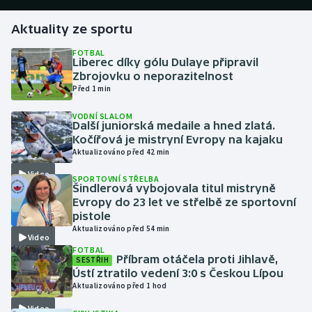
Aktuality ze sportu
Gymnastika
FOTBAL
Liberec díky gólu Dulaye připravil
Házená
Zbrojovku o neporazitelnost
Před 1 min
Jezdectví
VODNÍ SLALOM
Další juniorská medaile a hned zlatá.
Judo
Kočířová je mistryní Evropy na kajaku
Aktualizováno před 42 min
Krasobruslení
Video
SPORTOVNÍ STŘELBA
Šindlerová vybojovala titul mistryně
Lezení
Evropy do 23 let ve střelbě ze sportovní
pistole
Aktualizováno před 54 min
Lyže a snowboard
Video
FOTBAL
Příbram otáčela proti Jihlavě,
SESTŘIH
Moderní pětiboj
Ústí ztratilo vedení 3:0 s Českou Lípou
Aktualizováno před 1 hod
Motorsport
Video