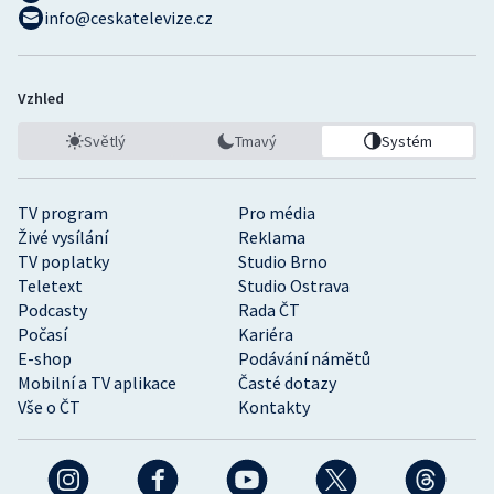
info@ceskatelevize.cz
Vzhled
Světlý
Tmavý
Systém
TV program
Pro média
Živé vysílání
Reklama
TV poplatky
Studio Brno
Teletext
Studio Ostrava
Podcasty
Rada ČT
Počasí
Kariéra
E-shop
Podávání námětů
Mobilní a TV aplikace
Časté dotazy
Vše o ČT
Kontakty