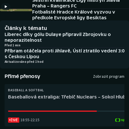
Sestřih kvalifikace Ligy mistryň Slavia
Baseball a softbal
Soutěže
Praha – Rangers FC
Fotbalisté Hradce Králové vyzvou v
Basketbal
Historické návraty
předkole Evropské ligy Besiktas
Články k tématu
Biatlon
Aplikace ČT sport
Liberec díky gólu Dulaye připravil Zbrojovku o
neporazitelnost
Boby a skeleton
AZ kvíz
Před 1 min
Příbram otáčela proti Jihlavě, Ústí ztratilo vedení 3:0
s Českou Lípou
Box
Aktualizováno před 1 hod
Curling
Přímé přenosy
Zobrazit program
Dostihy
BASEBALL A SOFTBAL
Baseballová extraliga: Třebíč Nuclears – Sokol Hlub
Florbal
Futsal
18:55
-
22:15
ŽIVĚ
Golf