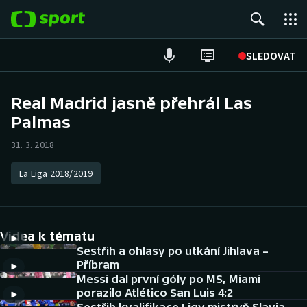
POPULÁRNÍ
SLEDOVAT
Fotbal
Real Madrid jasně přehrál Las
Palmas
Hokej
31. 3. 2018
Tenis
La Liga 2018/2019
Atletika
Cyklistika
Videa k tématu
DALŠÍ SPORTY
Sestřih a ohlasy po utkání Jihlava –
Příbram
Messi dal první góly po MS, Miami
Americký fotbal
NEPŘEHLÉDNĚTE
porazilo Atlético San Luis 4:2