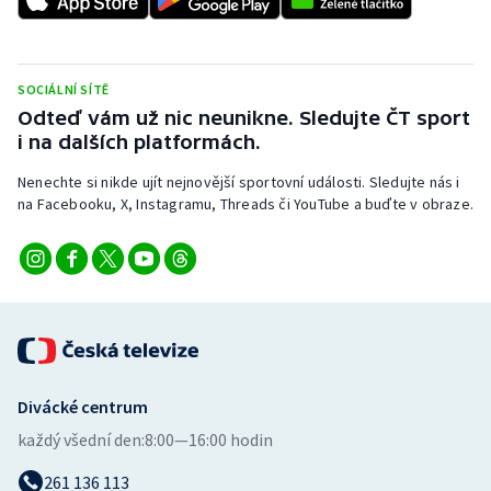
Stolní tenis
Triatlon
SOCIÁLNÍ SÍTĚ
Odteď vám už nic neunikne. Sledujte ČT sport
Veslování
i na dalších platformách.
Vodní slalom
Nenechte si nikde ujít nejnovější sportovní události. Sledujte nás i
na Facebooku, X, Instagramu, Threads či YouTube a buďte v obraze.
Volejbal
Ostatní
Divácké centrum
každý všední den:
8:00—16:00 hodin
261 136 113