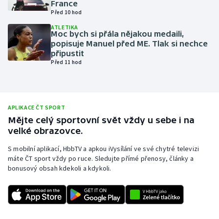
France
Před 10 hod
Olympijské hry
ATLETIKA
Moc bych si přála nějakou medaili,
Parasport
popisuje Manuel před ME. Tlak si nechce
připustit
Plavání
Před 11 hod
Plážový volejbal
Ragby
APLIKACE ČT SPORT
Mějte celý sportovní svět vždy u sebe i na
velké obrazovce.
Rychlobruslení
S mobilní aplikací, HbbTV a apkou iVysílání ve své chytré televizi
Rychlostní kanoistika
máte ČT sport vždy po ruce. Sledujte přímé přenosy, články a
bonusový obsah kdekoli a kdykoli.
Short track
Sportovní střelba