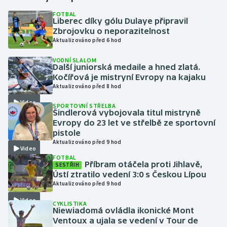
FOTBAL
Liberec díky gólu Dulaye připravil
Gymnastika
Zbrojovku o neporazitelnost
Aktualizováno před 6 hod
Házená
VODNÍ SLALOM
Další juniorská medaile a hned zlatá.
Jezdectví
Kočířová je mistryní Evropy na kajaku
Aktualizováno před 8 hod
Judo
Video
SPORTOVNÍ STŘELBA
Šindlerová vybojovala titul mistryně
Krasobruslení
Evropy do 23 let ve střelbě ze sportovní
pistole
Aktualizováno před 9 hod
Lezení
Video
FOTBAL
Příbram otáčela proti Jihlavě,
SESTŘIH
Lyže a snowboard
Ústí ztratilo vedení 3:0 s Českou Lípou
Aktualizováno před 9 hod
Moderní pětiboj
Video
CYKLISTIKA
Niewiadomá ovládla ikonické Mont
Motorsport
Ventoux a ujala se vedení v Tour de