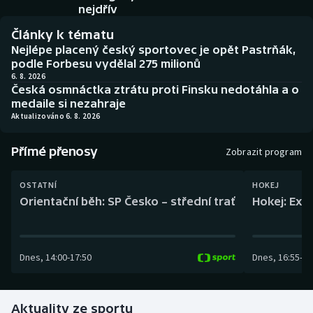
Baseball a softbal
Soutěže
nejdřív
Články k tématu
Basketbal
Historické návraty
Nejlépe placený český sportovec je opět Pastrňák,
podle Forbesu vydělal 275 milionů
Biatlon
Aplikace ČT sport
6. 8. 2026
Česká osmnáctka ztrátu proti Finsku nedotáhla a o
medaile si nezahraje
Boby a skeleton
AZ kvíz
Aktualizováno 6. 8. 2026
Box
Přímé přenosy
Zobrazit program
Curling
OSTATNÍ
HOKEJ
Orientační běh: SP Česko – střední trať
Hokej: Exh
Dostihy
Florbal
Dnes
,
14:00
-
17:50
Dnes
,
16:55
-
19
Futsal
Aktuality ze sportu
Golf