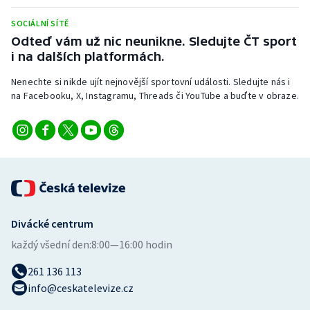
Stolní tenis
SOCIÁLNÍ SÍTĚ
Odteď vám už nic neunikne. Sledujte ČT sport
Triatlon
i na dalších platformách.
Veslování
Nenechte si nikde ujít nejnovější sportovní události. Sledujte nás i
na Facebooku, X, Instagramu, Threads či YouTube a buďte v obraze.
Vodní slalom
Volejbal
Ostatní
Divácké centrum
každý všední den:
8:00—16:00 hodin
261 136 113
info@ceskatelevize.cz