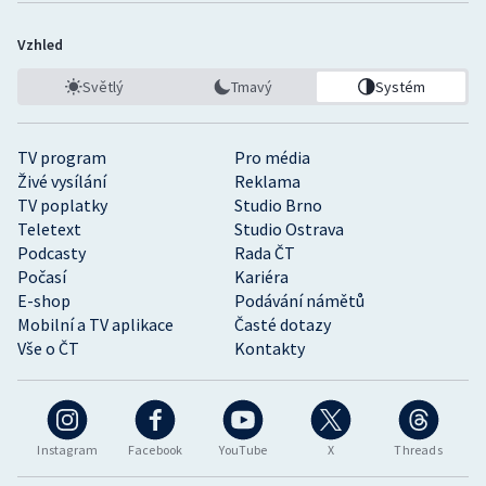
Vzhled
Světlý
Tmavý
Systém
TV program
Pro média
Živé vysílání
Reklama
TV poplatky
Studio Brno
Teletext
Studio Ostrava
Podcasty
Rada ČT
Počasí
Kariéra
E-shop
Podávání námětů
Mobilní a TV aplikace
Časté dotazy
Vše o ČT
Kontakty
Instagram
Facebook
YouTube
X
Threads