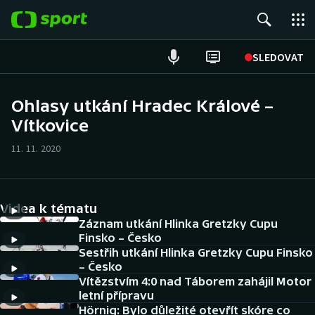
POPULÁRNÍ
SLEDOVAT
Fotbal
Ohlasy utkání Hradec Králové –
Vítkovice
Hokej
11. 11. 2020
Tenis
Atletika
Videa k tématu
Cyklistika
Záznam utkání Hlinka Gretzky Cupu
Finsko – Česko
Sestřih utkání Hlinka Gretzky Cupu Finsko
DALŠÍ SPORTY
– Česko
Vítězstvím 4:0 nad Táborem zahájil Motor
Americký fotbal
NEPŘEHLÉDNĚTE
letní přípravu
Hörnig: Bylo důležité otevřít skóre co