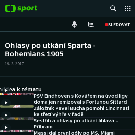
POPULÁRNÍ
SLEDOVAT
Fotbal
Ohlasy po utkání Sparta -
Bohemians 1905
Hokej
19. 2. 2017
Tenis
Atletika
Videa k tématu
Cyklistika
PSV Eindhoven s Kovářem na úvod ligy
doma jen remizoval s Fortunou Sittard
Záložník Pavel Bucha pomohl Cincinnati
DALŠÍ SPORTY
ke třetí výhře v řadě
Sestřih a ohlasy po utkání Jihlava –
Americký fotbal
NEPŘEHLÉDNĚTE
Příbram
Messi dal první góly po MS, Miami