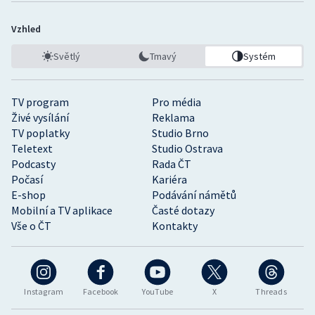
Vzhled
Světlý
Tmavý
Systém
TV program
Pro média
Živé vysílání
Reklama
TV poplatky
Studio Brno
Teletext
Studio Ostrava
Podcasty
Rada ČT
Počasí
Kariéra
E-shop
Podávání námětů
Mobilní a TV aplikace
Časté dotazy
Vše o ČT
Kontakty
Instagram
Facebook
YouTube
X
Threads