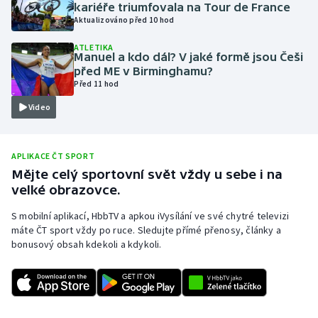
kariéře triumfovala na Tour de France
Olympijské hry
Aktualizováno před 10 hod
ATLETIKA
Parasport
Manuel a kdo dál? V jaké formě jsou Češi
před ME v Birminghamu?
Před 11 hod
Plavání
Video
Plážový volejbal
Ragby
APLIKACE ČT SPORT
Mějte celý sportovní svět vždy u sebe i na
velké obrazovce.
Rychlobruslení
S mobilní aplikací, HbbTV a apkou iVysílání ve své chytré televizi
Rychlostní kanoistika
máte ČT sport vždy po ruce. Sledujte přímé přenosy, články a
bonusový obsah kdekoli a kdykoli.
Short track
Sportovní střelba