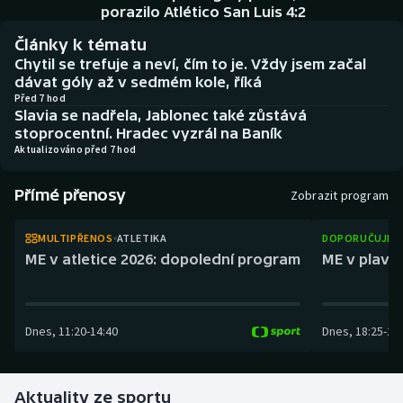
Baseball a softbal
Soutěže
porazilo Atlético San Luis 4:2
Články k tématu
Basketbal
Historické návraty
Chytil se trefuje a neví, čím to je. Vždy jsem začal
dávat góly až v sedmém kole, říká
Biatlon
Aplikace ČT sport
Před 7 hod
Slavia se nadřela, Jablonec také zůstává
stoprocentní. Hradec vyzrál na Baník
Boby a skeleton
AZ kvíz
Aktualizováno před 7 hod
Box
Přímé přenosy
Zobrazit program
Curling
MULTIPŘENOS
ATLETIKA
DOPORUČUJEM
ME v atletice 2026: dopolední program
ME v plaván
Dostihy
Florbal
Dnes
,
11:20
-
14:40
Dnes
,
18:25
-
21
Futsal
Aktuality ze sportu
Golf