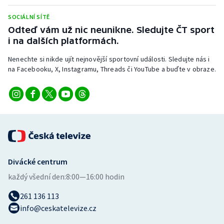
Stolní tenis
SOCIÁLNÍ SÍTĚ
Odteď vám už nic neunikne. Sledujte ČT sport
Triatlon
i na dalších platformách.
Veslování
Nenechte si nikde ujít nejnovější sportovní události. Sledujte nás i
na Facebooku, X, Instagramu, Threads či YouTube a buďte v obraze.
Vodní slalom
Volejbal
Ostatní
Divácké centrum
každý všední den:
8:00—16:00 hodin
261 136 113
info@ceskatelevize.cz