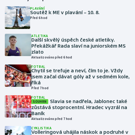
PLAVÁNÍ
Soutěž k ME v plavání – 10. 8.
Gymnastika
Před 6 hod
Házená
ATLETIKA
Další skvělý úspěch české atletiky.
Jezdectví
Překážkář Rada slaví na juniorském MS
zlato
Judo
Aktualizováno před 6 hod
FOTBAL
Chytil se trefuje a neví, čím to je. Vždy
Krasobruslení
jsem začal dávat góly až v sedmém kole,
říká
Lezení
Před 7 hod
FOTBAL
Lyže a snowboard
Slavia se nadřela, Jablonec také
SOUHRN
zůstává stoprocentní. Hradec vyzrál na
Baník
Moderní pětiboj
Aktualizováno před 7 hod
CYKLISTIKA
Motorsport
Volleringová uhájila náskok a podruhé v