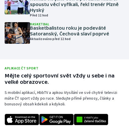
spoustu věcí vyříkali, řekl trenér Plzně
Olympijské hry
Hyský
Před 12 hod
Parasport
BASKETBAL
Basketbalistou roku je podeváté
Satoranský, Čechová slaví poprvé
Plavání
Aktualizováno před 12 hod
Plážový volejbal
Ragby
APLIKACE ČT SPORT
Mějte celý sportovní svět vždy u sebe i na
Rychlobruslení
velké obrazovce.
Rychlostní kanoistika
S mobilní aplikací, HbbTV a apkou iVysílání ve své chytré televizi
máte ČT sport vždy po ruce. Sledujte přímé přenosy, články a
bonusový obsah kdekoli a kdykoli.
Short track
Sportovní střelba