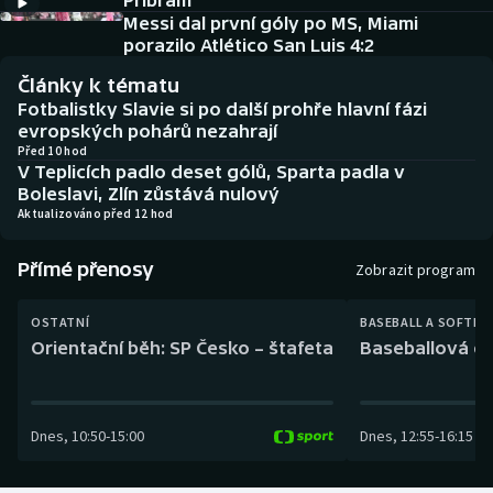
Příbram
Baseball a softbal
Soutěže
Messi dal první góly po MS, Miami
porazilo Atlético San Luis 4:2
Basketbal
Historické návraty
Články k tématu
Fotbalistky Slavie si po další prohře hlavní fázi
Biatlon
Aplikace ČT sport
evropských pohárů nezahrají
Před 10 hod
V Teplicích padlo deset gólů, Sparta padla v
Boby a skeleton
AZ kvíz
Boleslavi, Zlín zůstává nulový
Aktualizováno před 12 hod
Box
Přímé přenosy
Zobrazit program
Curling
OSTATNÍ
BASEBALL A SOFTBA
Dostihy
Orientační běh: SP Česko – štafeta
Baseballová ex
Florbal
Dnes
,
10:50
-
15:00
Dnes
,
12:55
-
16:15
Futsal
Golf