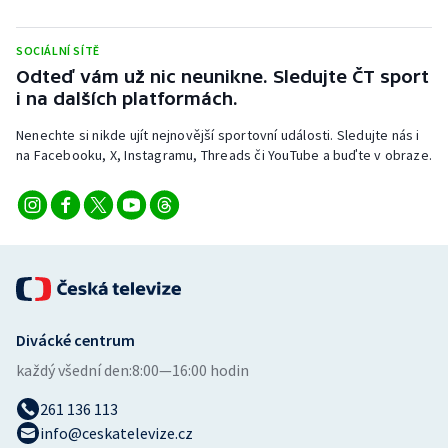
Stolní tenis
SOCIÁLNÍ SÍTĚ
Triatlon
Odteď vám už nic neunikne. Sledujte ČT sport
i na dalších platformách.
Veslování
Nenechte si nikde ujít nejnovější sportovní události. Sledujte nás i
na Facebooku, X, Instagramu, Threads či YouTube a buďte v obraze.
Vodní slalom
Volejbal
Ostatní
Divácké centrum
každý všední den:
8:00—16:00 hodin
261 136 113
info@ceskatelevize.cz