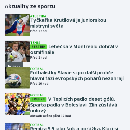
Aktuality ze sportu
Gymnastika
ATLETIKA
Tyčkařka Krutilová je juniorskou
mistryní světa
Házená
Před 1 hod
Jezdectví
TENIS
Lehečka v Montrealu dohrál v
SESTŘIH
osmifinále
Judo
Před 2 hod
Video
Krasobruslení
FOTBAL
Fotbalistky Slavie si po další prohře
hlavní fázi evropských pohárů nezahrají
Lezení
Před 10 hod
FOTBAL
Lyže a snowboard
V Teplicích padlo deset gólů,
SOUHRN
Sparta padla v Boleslavi, Zlín zůstává
Moderní pětiboj
nulový
Aktualizováno před 12 hod
Motorsport
FOTBAL
Remíza 5:5 jako šok a porážka. Kluci si