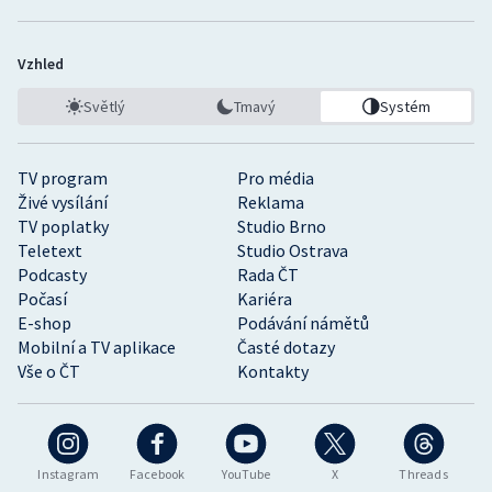
Vzhled
Světlý
Tmavý
Systém
TV program
Pro média
Živé vysílání
Reklama
TV poplatky
Studio Brno
Teletext
Studio Ostrava
Podcasty
Rada ČT
Počasí
Kariéra
E-shop
Podávání námětů
Mobilní a TV aplikace
Časté dotazy
Vše o ČT
Kontakty
Instagram
Facebook
YouTube
X
Threads