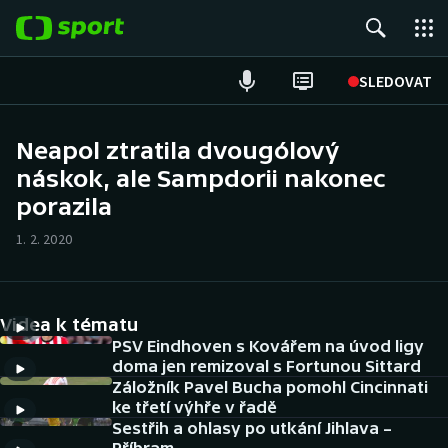
POPULÁRNÍ
SLEDOVAT
Fotbal
Neapol ztratila dvougólový
náskok, ale Sampdorii nakonec
Hokej
porazila
Tenis
1. 2. 2020
Atletika
Cyklistika
Videa k tématu
PSV Eindhoven s Kovářem na úvod ligy
DALŠÍ SPORTY
doma jen remizoval s Fortunou Sittard
Záložník Pavel Bucha pomohl Cincinnati
ke třetí výhře v řadě
Americký fotbal
NEPŘEHLÉDNĚTE
Sestřih a ohlasy po utkání Jihlava –