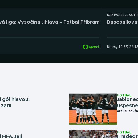
Moderní pětiboj
Triatlon
BASEBALL A SOF
Motorsport
Veslování
á liga: Vysočina Jihlava – Fotbal Příbram
Baseballová 
Olympijské hry
Vodní slalom
Parasport
Volejbal
Dnes
,
18:55
-
22:1
Plavání
Ostatní
Plážový volejbal
FOTBAL
 gól hlavou.
Jablonec
zářil
úspěšně 
Aktualizován
FOTBAL
FIFA. Její
Hradec n