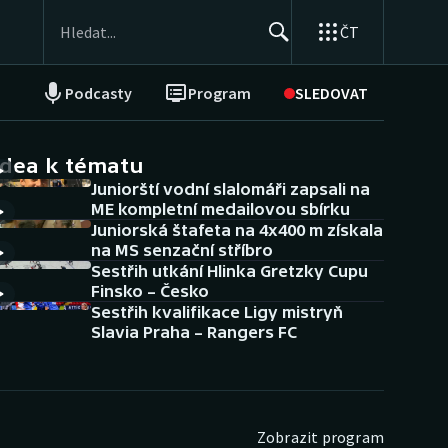
ČT
Podcasty
Program
SLEDOVAT
NEPŘEHLÉDNĚTE
Soutěže
idea k tématu
Juniorští vodní slalomáři zapsali na
Historické návraty
ME kompletní medailovou sbírku
Juniorská štafeta na 4x400 m získala
Aplikace ČT sport
na MS senzační stříbro
Sestřih utkání Hlinka Gretzky Cupu
AZ kvíz
Finsko – Česko
Sestřih kvalifikace Ligy mistryň
Slavia Praha – Rangers FC
Zobrazit program