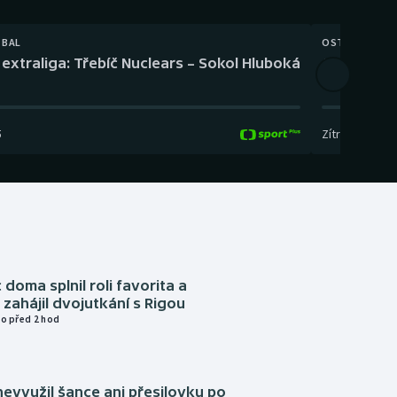
TBAL
OSTATNÍ
extraliga: Třebíč Nuclears – Sokol Hluboká
Orientační
5
Zítra
,
14:00
-
17
 doma splnil roli favorita a
zahájil dvojutkání s Rigou
o před 2 hod
evyužil šance ani přesilovku po