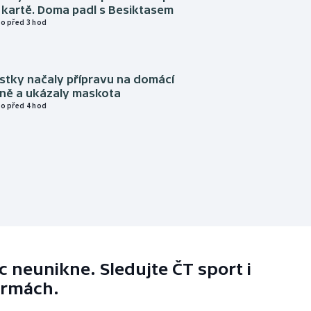
 kartě. Doma padl s Besiktasem
o před 3 hod
istky načaly přípravu na domácí
zně a ukázaly maskota
o před 4 hod
 neunikne. Sledujte ČT sport i
ormách.