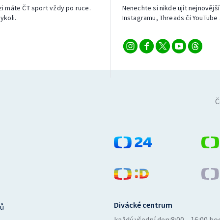
izi máte ČT sport vždy po ruce.
Nenechte si nikde ujít nejnovější
ykoli.
Instagramu, Threads či YouTube 
Č
Divácké centrum
ů
každý všední den:
8:00—16:00 ho