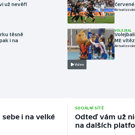
vi už nevěří
červené
Aktualizován
VOLEJBAL
rku těsně
Volejbal
pak i na
ME vítě
Aktualizován
Video
SOCIÁLNÍ SÍTĚ
 sebe i na velké
Odteď vám už nic
na dalších platf