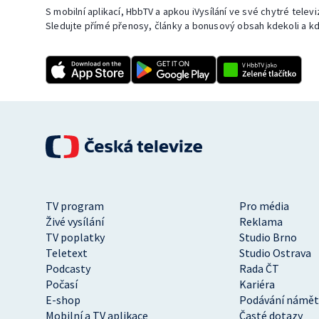
S mobilní aplikací, HbbTV a apkou iVysílání ve své chytré telev
Sledujte přímé přenosy, články a bonusový obsah kdekoli a kd
TV program
Pro média
Živé vysílání
Reklama
TV poplatky
Studio Brno
Teletext
Studio Ostrava
Podcasty
Rada ČT
Počasí
Kariéra
E-shop
Podávání námět
Mobilní a TV aplikace
Časté dotazy