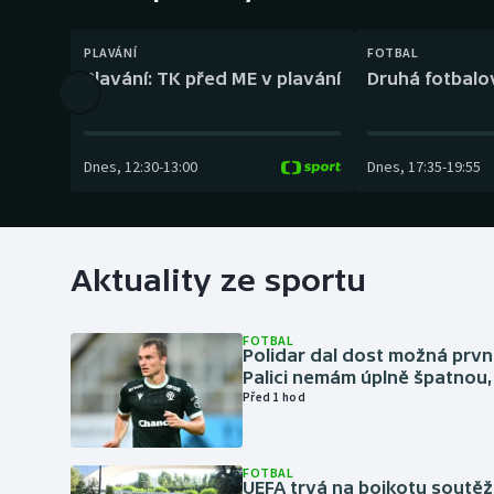
Curling
PLAVÁNÍ
FOTBAL
Dostihy
Plavání: TK před ME v plavání
Druhá fotbalov
Florbal
Futsal
Dnes
,
12:30
-
13:00
Dnes
,
17:35
-
19:55
Golf
Gymnastika
Aktuality ze sportu
FOTBAL
Polidar dal dost možná první
Palici nemám úplně špatnou, 
Před 1 hod
FOTBAL
UEFA trvá na bojkotu soutěží 