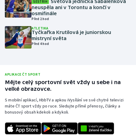
Světová jednička Sabalenková
SESTŘIH
neuspěla ani v Torontu a končí v
Olympijské hry
osmifinále
Před 2 hod
Parasport
ATLETIKA
Tyčkařka Krutilová je juniorskou
Plavání
mistryní světa
Před 4 hod
Plážový volejbal
Ragby
APLIKACE ČT SPORT
Rychlobruslení
Mějte celý sportovní svět vždy u sebe i na
velké obrazovce.
Rychlostní kanoistika
S mobilní aplikací, HbbTV a apkou iVysílání ve své chytré televizi
máte ČT sport vždy po ruce. Sledujte přímé přenosy, články a
Short track
bonusový obsah kdekoli a kdykoli.
Sportovní střelba