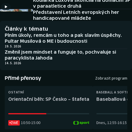
Koulařka Luxová skončila na domácím SP
Baseball a softbal
Soutěže
v paraatletice druhá
Představení Letních evropských her
Basketbal
Historické návraty
handicapované mládeže
Články k tématu
Biatlon
Aplikace ČT sport
Plním úkoly, remcám u toho a pak slavím úspěchy.
Pultar Musilová o ME i budoucnosti
Boby a skeleton
AZ kvíz
19. 5. 2026
Změnil jsem mindset a funguje to, pochvaluje si
paracyklista Jahoda
Box
14. 5. 2026
Curling
Přímé přenosy
Zobrazit program
Dostihy
OSTATNÍ
BASEBALL A SOFTBA
Orientační běh: SP Česko – štafeta
Baseballová ex
Florbal
Futsal
10:50
-
15:00
Dnes
,
12:55
-
16:15
ŽIVĚ
Golf