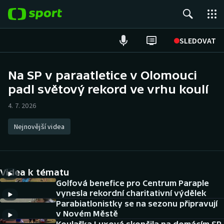
POPULÁRNÍ
SLEDOVAT
Fotbal
Na SP v paraatletice v Olomouci
padl světový rekord ve vrhu koulí
Hokej
4. 7. 2026
Tenis
Nejnovější videa
Atletika
Cyklistika
Videa k tématu
DALŠÍ SPORTY
Golfová benefice pro Centrum Paraple
vynesla rekordní charitativní výdělek
Parabiatlonistky se na sezonu připravují
Americký fotbal
NEPŘEHLÉDNĚTE
v Novém Městě