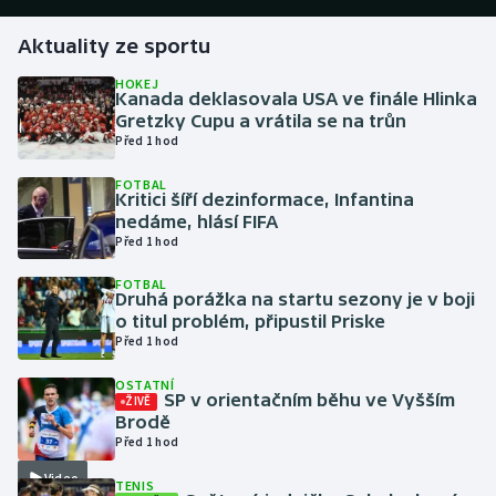
Aktuality ze sportu
Gymnastika
HOKEJ
Kanada deklasovala USA ve finále Hlinka
Házená
Gretzky Cupu a vrátila se na trůn
Před 1 hod
Jezdectví
FOTBAL
Kritici šíří dezinformace, Infantina
Judo
nedáme, hlásí FIFA
Před 1 hod
Krasobruslení
FOTBAL
Druhá porážka na startu sezony je v boji
Lezení
o titul problém, připustil Priske
Před 1 hod
Lyže a snowboard
OSTATNÍ
SP v orientačním běhu ve Vyšším
ŽIVĚ
Moderní pětiboj
Brodě
Před 1 hod
Motorsport
Video
TENIS