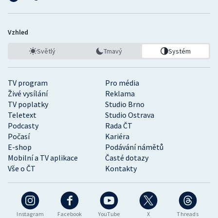
Vzhled
Světlý
Tmavý
Systém
TV program
Pro média
Živé vysílání
Reklama
TV poplatky
Studio Brno
Teletext
Studio Ostrava
Podcasty
Rada ČT
Počasí
Kariéra
E-shop
Podávání námětů
Mobilní a TV aplikace
Časté dotazy
Vše o ČT
Kontakty
Instagram
Facebook
YouTube
X
Threads