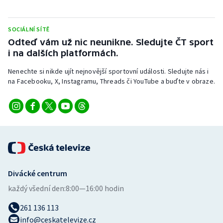
Stolní tenis
SOCIÁLNÍ SÍTĚ
Triatlon
Odteď vám už nic neunikne. Sledujte ČT sport
i na dalších platformách.
Veslování
Nenechte si nikde ujít nejnovější sportovní události. Sledujte nás i
Vodní slalom
na Facebooku, X, Instagramu, Threads či YouTube a buďte v obraze.
Volejbal
Ostatní
Divácké centrum
každý všední den:
8:00—16:00 hodin
261 136 113
info@ceskatelevize.cz