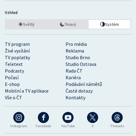
Vzhled
Světlý
Tmavý
Systém
TV program
Pro média
Živé vysílání
Reklama
TV poplatky
Studio Brno
Teletext
Studio Ostrava
Podcasty
Rada ČT
Počasí
Kariéra
E-shop
Podávání námětů
Mobilní a TV aplikace
Časté dotazy
Vše o ČT
Kontakty
Instagram
Facebook
YouTube
X
Threads