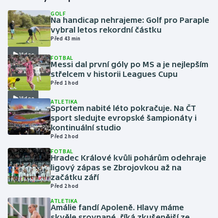
GOLF
Na handicap nehrajeme: Golf pro Paraple
Gymnastika
vybral letos rekordní částku
Před 43 min
Házená
Video
FOTBAL
Messi dal první góly po MS a je nejlepším
Jezdectví
střelcem v historii Leagues Cupu
Před 1 hod
Judo
Video
ATLETIKA
Sportem nabité léto pokračuje. Na ČT
Krasobruslení
sport sledujte evropské šampionáty i
kontinuální studio
Před 2 hod
Lezení
FOTBAL
Hradec Králové kvůli pohárům odehraje
Lyže a snowboard
ligový zápas se Zbrojovkou až na
začátku září
Moderní pětiboj
Před 2 hod
ATLETIKA
Amálie fandí Apoleně. Hlavy máme
Motorsport
skvěle srovnané, říká zkušenější ze