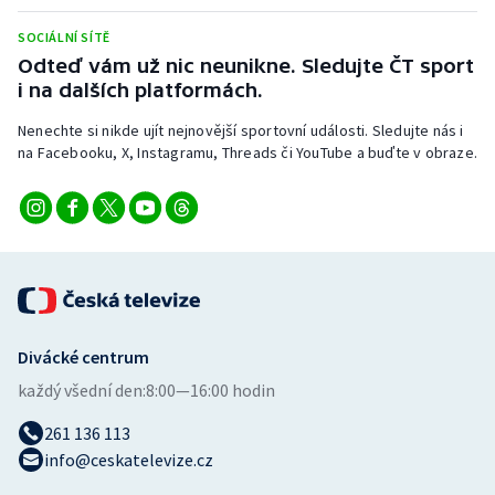
Stolní tenis
SOCIÁLNÍ SÍTĚ
Odteď vám už nic neunikne. Sledujte ČT sport
Triatlon
i na dalších platformách.
Veslování
Nenechte si nikde ujít nejnovější sportovní události. Sledujte nás i
na Facebooku, X, Instagramu, Threads či YouTube a buďte v obraze.
Vodní slalom
Volejbal
Ostatní
Divácké centrum
každý všední den:
8:00—16:00 hodin
261 136 113
info@ceskatelevize.cz