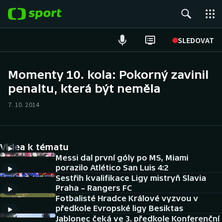
POPULÁRNÍ
SLEDOVAT
Fotbal
Momenty 10. kola: Pokorný zavinil
penaltu, která být neměla
Hokej
7. 10. 2014
Tenis
Atletika
Videa k tématu
Cyklistika
Messi dal první góly po MS, Miami
porazilo Atlético San Luis 4:2
Sestřih kvalifikace Ligy mistryň Slavia
DALŠÍ SPORTY
Praha – Rangers FC
Fotbalisté Hradce Králové vyzvou v
Americký fotbal
NEPŘEHLÉDNĚTE
předkole Evropské ligy Besiktas
Jablonec čeká ve 3. předkole Konferenční