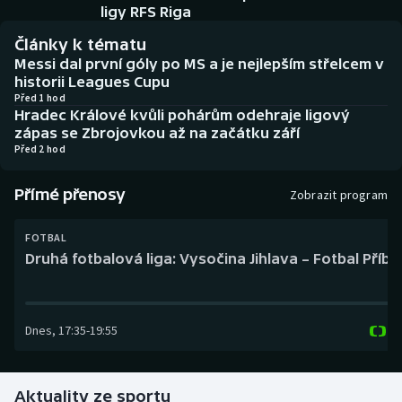
Baseball a softbal
Soutěže
ligy RFS Riga
Články k tématu
Basketbal
Historické návraty
Messi dal první góly po MS a je nejlepším střelcem v
historii Leagues Cupu
Biatlon
Aplikace ČT sport
Před 1 hod
Hradec Králové kvůli pohárům odehraje ligový
zápas se Zbrojovkou až na začátku září
Boby a skeleton
AZ kvíz
Před 2 hod
Box
Přímé přenosy
Zobrazit program
Curling
FOTBAL
Druhá fotbalová liga: Vysočina Jihlava – Fotbal Příb
Dostihy
Florbal
Dnes
,
17:35
-
19:55
Futsal
Aktuality ze sportu
Golf