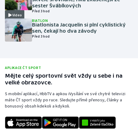
sester Švábíkových
Olympijské hry
Před 3 hod
Video
BIATLON
Parasport
Biatlonista Jacquelin si plní cyklistický
sen, čekají ho dva závody
Před 3 hod
Plavání
Plážový volejbal
Ragby
APLIKACE ČT SPORT
Mějte celý sportovní svět vždy u sebe i na
velké obrazovce.
Rychlobruslení
S mobilní aplikací, HbbTV a apkou iVysílání ve své chytré televizi
Rychlostní kanoistika
máte ČT sport vždy po ruce. Sledujte přímé přenosy, články a
bonusový obsah kdekoli a kdykoli.
Short track
Sportovní střelba