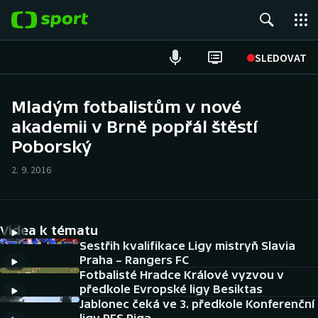
POPULÁRNÍ
SLEDOVAT
Fotbal
Mladým fotbalistům v nové
akademii v Brně popřál štěstí
Hokej
Poborský
Tenis
2. 9. 2016
Atletika
Cyklistika
Videa k tématu
Sestřih kvalifikace Ligy mistryň Slavia
DALŠÍ SPORTY
Praha – Rangers FC
Fotbalisté Hradce Králové vyzvou v
předkole Evropské ligy Besiktas
Americký fotbal
NEPŘEHLÉDNĚTE
Jablonec čeká ve 3. předkole Konferenční