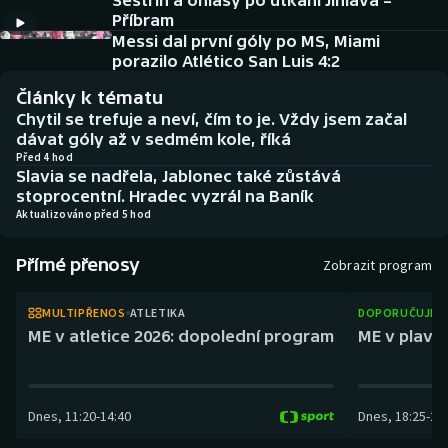
Sestřih a ohlasy po utkání Jihlava –
Baseball a softbal
Soutěže
Příbram
Messi dal první góly po MS, Miami
Basketbal
Historické návraty
porazilo Atlético San Luis 4:2
Články k tématu
Biatlon
Aplikace ČT sport
Chytil se trefuje a neví, čím to je. Vždy jsem začal
dávat góly až v sedmém kole, říká
Boby a skeleton
AZ kvíz
Před 4 hod
Slavia se nadřela, Jablonec také zůstává
stoprocentní. Hradec vyzrál na Baník
Box
Aktualizováno před 5 hod
Curling
Přímé přenosy
Zobrazit program
Dostihy
MULTIPŘENOS
ATLETIKA
DOPORUČUJEM
ME v atletice 2026: dopolední program
ME v plaván
Florbal
Futsal
Dnes
,
11:20
-
14:40
Dnes
,
18:25
-
21
Golf