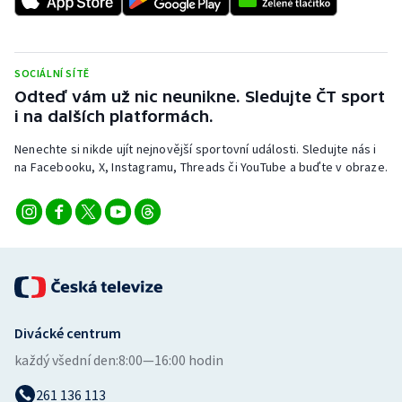
Stolní tenis
Triatlon
SOCIÁLNÍ SÍTĚ
Odteď vám už nic neunikne. Sledujte ČT sport
Veslování
i na dalších platformách.
Vodní slalom
Nenechte si nikde ujít nejnovější sportovní události. Sledujte nás i
na Facebooku, X, Instagramu, Threads či YouTube a buďte v obraze.
Volejbal
Ostatní
Divácké centrum
každý všední den:
8:00—16:00 hodin
261 136 113