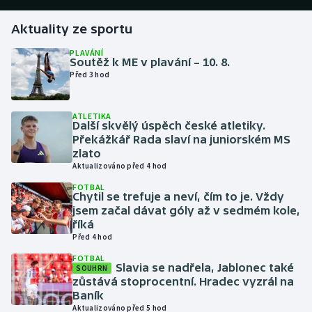
Aktuality ze sportu
Gymnastika
PLAVÁNÍ
Soutěž k ME v plavání – 10. 8.
Házená
Před 3 hod
Jezdectví
ATLETIKA
Další skvělý úspěch české atletiky.
Judo
Překážkář Rada slaví na juniorském MS
zlato
Krasobruslení
Aktualizováno před 4 hod
FOTBAL
Chytil se trefuje a neví, čím to je. Vždy
Lezení
jsem začal dávat góly až v sedmém kole,
říká
Lyže a snowboard
Před 4 hod
FOTBAL
Moderní pětiboj
Slavia se nadřela, Jablonec také
SOUHRN
zůstává stoprocentní. Hradec vyzrál na
Baník
Motorsport
Aktualizováno před 5 hod