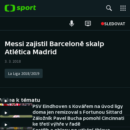
POPULÁRNÍ
SLEDOVAT
Fotbal
Messi zajistil Barceloně skalp
Atlética Madrid
Hokej
3. 3. 2018
Tenis
La Liga 2018/2019
Atletika
Cyklistika
Videa k tématu
DALŠÍ SPORTY
PSV Eindhoven s Kovářem na úvod ligy
doma jen remizoval s Fortunou Sittard
Záložník Pavel Bucha pomohl Cincinnati
Americký fotbal
NEPŘEHLÉDNĚTE
ke třetí výhře v řadě