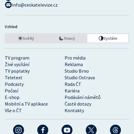
info@ceskatelevize.cz
Vzhled
Světlý
Tmavý
Systém
TV program
Pro média
Živé vysílání
Reklama
TV poplatky
Studio Brno
Teletext
Studio Ostrava
Podcasty
Rada ČT
Počasí
Kariéra
E-shop
Podávání námětů
Mobilní a TV aplikace
Časté dotazy
Vše o ČT
Kontakty