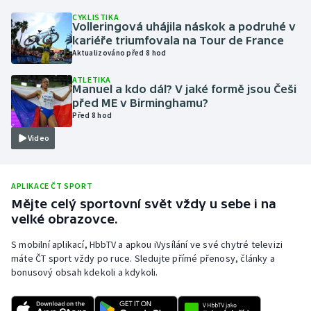
CYKLISTIKA
Olympijské hry
Volleringová uhájila náskok a podruhé v
kariéře triumfovala na Tour de France
Parasport
Aktualizováno před 8 hod
ATLETIKA
Plavání
Manuel a kdo dál? V jaké formě jsou Češi
před ME v Birminghamu?
Před 8 hod
Plážový volejbal
Video
Ragby
Rychlobruslení
APLIKACE ČT SPORT
Mějte celý sportovní svět vždy u sebe i na
velké obrazovce.
Rychlostní kanoistika
S mobilní aplikací, HbbTV a apkou iVysílání ve své chytré televizi
Short track
máte ČT sport vždy po ruce. Sledujte přímé přenosy, články a
bonusový obsah kdekoli a kdykoli.
Sportovní střelba