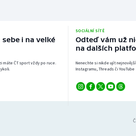
SOCIÁLNÍ SÍTĚ
 sebe i na velké
Odteď vám už nic
na dalších platf
izi máte ČT sport vždy po ruce.
Nenechte si nikde ujít nejnovější
ykoli.
Instagramu, Threads či YouTube 
Č