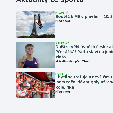
PLAVÁNÍ
Soutěž k ME v plavání – 10. 8
Před 7 hod
ATLETIKA
Další skvělý úspěch české at
Překážkář Rada slaví na ju
zlato
Aktualizováno před 7 hod
FOTBAL
Chytil se trefuje a neví, čím 
jsem začal dávat góly až v
kole, říká
Před 8 hod