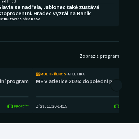
Před 8 hod
Slavia se nadřela, Jablonec také zůstává
stoprocentní. Hradec vyzrál na Baník
Aktualizováno před 8 hod
Zobrazit program
MULTIPŘENOS
ATLETIKA
ední program
ME v atletice 2026: dopolední program
Zítra
,
11:20
-
14:15