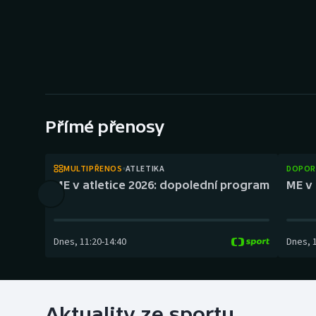
Curling
Dostihy
Florbal
Futsal
Přímé přenosy
Golf
MULTIPŘENOS
ATLETIKA
DOPOR
Gymnastika
ME v atletice 2026: dopolední program
ME v 
Dnes
,
11:20
-
14:40
Dnes
,
Aktuality ze sportu