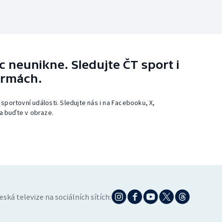
 neunikne. Sledujte ČT sport i
ormách.
 sportovní události. Sledujte nás i na Facebooku, X,
a buďte v obraze.
eská televize na sociálních sítích: