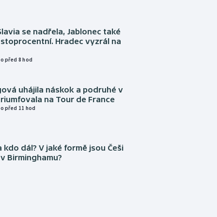
Slavia se nadřela, Jablonec také
stoprocentní. Hradec vyzrál na
o před 8 hod
gová uhájila náskok a podruhé v
triumfovala na Tour de France
o před 11 hod
 kdo dál? V jaké formě jsou Češi
 v Birminghamu?