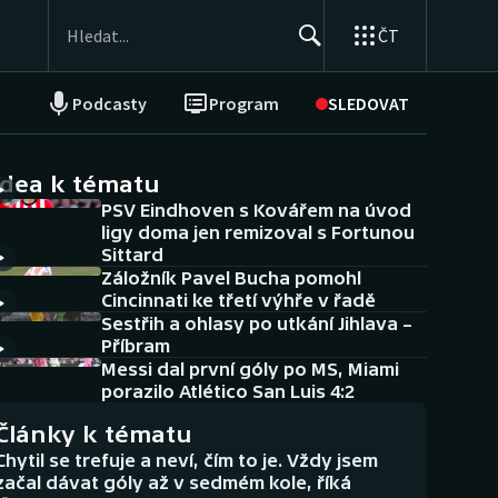
ČT
Podcasty
Program
SLEDOVAT
NEPŘEHLÉDNĚTE
Soutěže
idea k tématu
PSV Eindhoven s Kovářem na úvod
Historické návraty
ligy doma jen remizoval s Fortunou
Sittard
Aplikace ČT sport
Záložník Pavel Bucha pomohl
Cincinnati ke třetí výhře v řadě
AZ kvíz
Sestřih a ohlasy po utkání Jihlava –
Příbram
Messi dal první góly po MS, Miami
porazilo Atlético San Luis 4:2
Články k tématu
Chytil se trefuje a neví, čím to je. Vždy jsem
začal dávat góly až v sedmém kole, říká