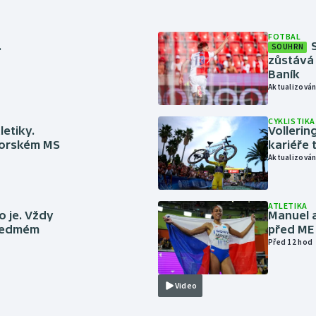
FOTBAL
.
SOUHRN
zůstává 
Baník
Aktualizován
CYKLISTIKA
letiky.
Vollerin
niorském MS
kariéře 
Aktualizován
ATLETIKA
to je. Vždy
Manuel a
 sedmém
před ME
Před 12 hod
Video