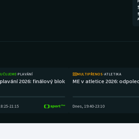
Moderní pětiboj
Triatlon
Motorsport
Veslování
Olympijské hry
Vodní slalom
Parasport
Volejbal
Plavání
Ostatní
UČUJEME
PLAVÁNÍ
MULTIPŘENOS
ATLETIKA
Plážový volejbal
plavání 2026: finálový blok
ME v atletice 2026: odpol
18:25
-
21:15
Dnes
,
19:40
-
23:10