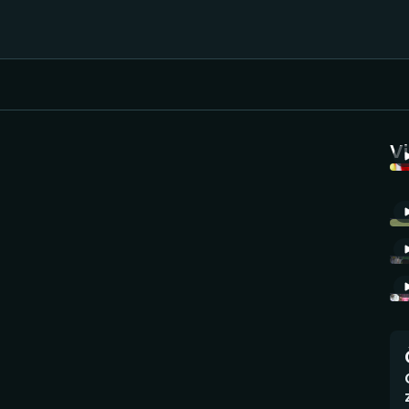
Házená
Ragby
V
Jezdectví
Rychlobruslení
Rychlostní
Judo
kanoistika
Krasobruslení
Short track
Lezení
Sportovní střelba
Lyže a snowboard
Stolní tenis