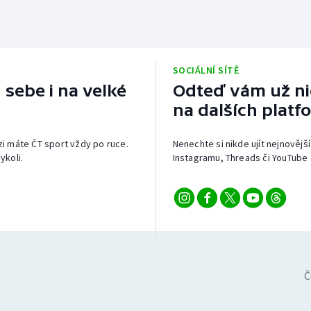
SOCIÁLNÍ SÍTĚ
 sebe i na velké
Odteď vám už nic
na dalších platf
izi máte ČT sport vždy po ruce.
Nenechte si nikde ujít nejnovější
ykoli.
Instagramu, Threads či YouTube 
Č