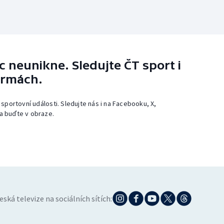
 neunikne. Sledujte ČT sport i
ormách.
 sportovní události. Sledujte nás i na Facebooku, X,
a buďte v obraze.
eská televize na sociálních sítích: