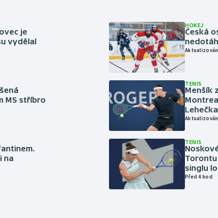
HOKEJ
ovec je
Česká os
u vydělal
nedotáhl
Aktualizován
TENIS
íšená
Menšík z
m MS stříbro
Montreal
Lehečka
Aktualizován
TENIS
nfantinem.
Noskové 
i na
Torontu 
singlu lo
Před 4 hod