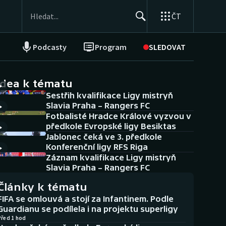
ČT
Podcasty
Program
SLEDOVAT
NEPŘEHLÉDNĚTE
Soutěže
idea k tématu
Sestřih kvalifikace Ligy mistryň
Historické návraty
Slavia Praha – Rangers FC
Fotbalisté Hradce Králové vyzvou v
Aplikace ČT sport
předkole Evropské ligy Besiktas
Jablonec čeká ve 3. předkole
AZ kvíz
Konferenční ligy RFS Riga
Záznam kvalifikace Ligy mistryň
Slavia Praha – Rangers FC
Články k tématu
FIFA se omlouvá a stojí za Infantinem. Podle
Guardianu se podílela i na projektu superligy
Před 1 hod