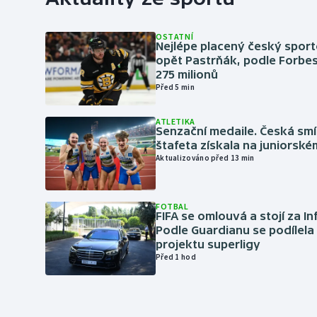
OSTATNÍ
Nejlépe placený český sport
opět Pastrňák, podle Forbes
275 milionů
Před 5 min
ATLETIKA
Senzační medaile. Česká sm
štafeta získala na juniorské
Aktualizováno před 13 min
FOTBAL
FIFA se omlouvá a stojí za I
Podle Guardianu se podílela 
projektu superligy
Před 1 hod