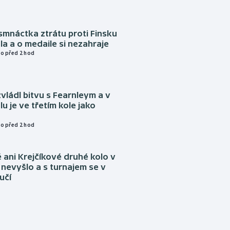
mnáctka ztrátu proti Finsku
a a o medaile si nezahraje
o před 2 hod
vládl bitvu s Fearnleym a v
u je ve třetím kole jako
o před 2 hod
ani Krejčíkové druhé kolo v
nevyšlo a s turnajem se v
učí