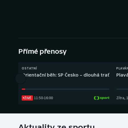
Curling
Dostihy
Florbal
Futsal
Přímé přenosy
Golf
OSTATNÍ
PLAVÁ
Gymnastika
Orientační běh: SP Česko – dlouhá trať
Plavá
11:50
-
16:00
Zítra
,
ŽIVĚ
Aktuality ze sportu