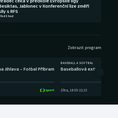
Hradec čeká v předkole Evropské ligy
Besiktas, Jablonec v Konferenční lize změří
síly s RFS
Před 5 hod
Zobrazit program
BASEBALL A SOFTBAL
a Jihlava – Fotbal Příbram
Baseballová extraliga: Tře
Zítra
,
18:55
-
22:15