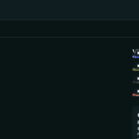
Házená
Ragby
V
Jezdectví
Rychlobruslení
Rychlostní
Judo
kanoistika
Krasobruslení
Short track
Lezení
Sportovní střelba
Lyže a snowboard
Stolní tenis