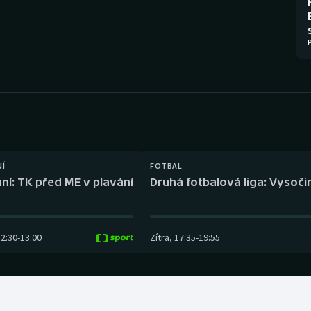
Moderní pětiboj
Triatlon
Motorsport
Veslování
Olympijské hry
Vodní slalom
Parasport
Volejbal
Plavání
Ostatní
NÍ
FOTBAL
Plážový volejbal
ní: TK před ME v plavání
Druhá fotbalová liga: Vysočin
12:30
-
13:00
Zítra
,
17:35
-
19:55