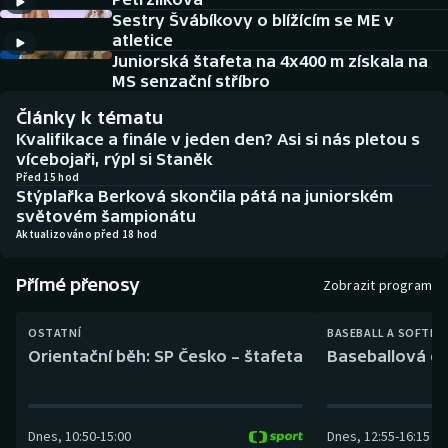
Baseball a softbal
Soutěže
Sestry Švábíkovy o blížícím se ME v
atletice
Basketbal
Historické návraty
Juniorská štafeta na 4x400 m získala na
MS senzační stříbro
Biatlon
Aplikace ČT sport
Články k tématu
Kvalifikace a finále v jeden den? Asi si nás pletou s
Boby a skeleton
AZ kvíz
vícebojaři, rýpl si Staněk
Před 15 hod
Stýplařka Berková skončila pátá na juniorském
Box
světovém šampionátu
Aktualizováno před 18 hod
Curling
Přímé přenosy
Zobrazit program
Dostihy
OSTATNÍ
BASEBALL A SOFTBA
Florbal
Orientační běh: SP Česko – štafeta
Baseballová ex
Futsal
Dnes
,
10:50
-
15:00
Dnes
,
12:55
-
16:15
Golf