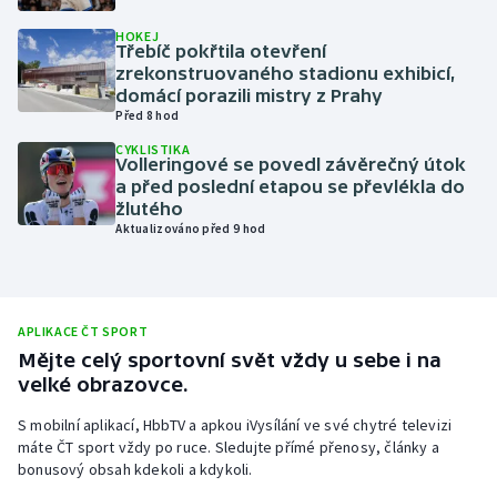
Olympijské hry
HOKEJ
Třebíč pokřtila otevření
zrekonstruovaného stadionu exhibicí,
Parasport
domácí porazili mistry z Prahy
Před 8 hod
Plavání
CYKLISTIKA
Volleringové se povedl závěrečný útok
a před poslední etapou se převlékla do
Plážový volejbal
žlutého
Aktualizováno před 9 hod
Ragby
Rychlobruslení
APLIKACE ČT SPORT
Rychlostní kanoistika
Mějte celý sportovní svět vždy u sebe i na
velké obrazovce.
Short track
S mobilní aplikací, HbbTV a apkou iVysílání ve své chytré televizi
máte ČT sport vždy po ruce. Sledujte přímé přenosy, články a
Sportovní střelba
bonusový obsah kdekoli a kdykoli.