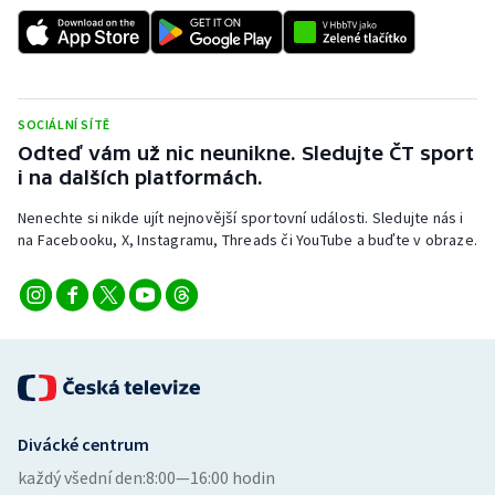
Stolní tenis
Triatlon
Veslování
SOCIÁLNÍ SÍTĚ
Odteď vám už nic neunikne. Sledujte ČT sport
Vodní slalom
i na dalších platformách.
Nenechte si nikde ujít nejnovější sportovní události. Sledujte nás i
Volejbal
na Facebooku, X, Instagramu, Threads či YouTube a buďte v obraze.
Ostatní
Divácké centrum
každý všední den:
8:00—16:00 hodin