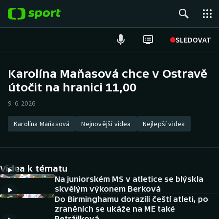
POPULÁRNÍ
SLEDOVAT
Fotbal
Karolína Maňasová chce v Ostravě
útočit na hranici 11,00
Hokej
9. 6. 2026
Tenis
Karolína Maňasová
Nejnovější videa
Nejlepší videa
Atletika
Cyklistika
Videa k tématu
DALŠÍ SPORTY
Na juniorském MS v atletice se blýskla
skvělým výkonem Berková
Do Birminghamu dorazili čeští atleti, po
Americký fotbal
NEPŘEHLÉDNĚTE
zraněních se ukáže na ME také
Petržilková