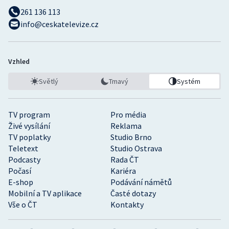
261 136 113
info@ceskatelevize.cz
Vzhled
Světlý
Tmavý
Systém
TV program
Pro média
Živé vysílání
Reklama
TV poplatky
Studio Brno
Teletext
Studio Ostrava
Podcasty
Rada ČT
Počasí
Kariéra
E-shop
Podávání námětů
Mobilní a TV aplikace
Časté dotazy
Vše o ČT
Kontakty