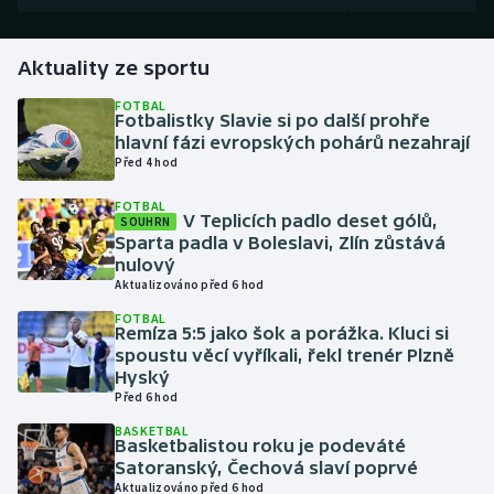
Gymnastika
Aktuality ze sportu
Házená
FOTBAL
Fotbalistky Slavie si po další prohře
hlavní fázi evropských pohárů nezahrají
Jezdectví
Před 4 hod
FOTBAL
Judo
V Teplicích padlo deset gólů,
SOUHRN
Sparta padla v Boleslavi, Zlín zůstává
Krasobruslení
nulový
Aktualizováno před 6 hod
Lezení
FOTBAL
Remíza 5:5 jako šok a porážka. Kluci si
spoustu věcí vyříkali, řekl trenér Plzně
Lyže a snowboard
Hyský
Před 6 hod
Moderní pětiboj
BASKETBAL
Basketbalistou roku je podeváté
Satoranský, Čechová slaví poprvé
Motorsport
Aktualizováno před 6 hod